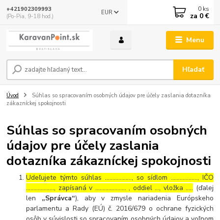
0
ks
+421902309993
EUR
za
0 €
(Po-Pia, 9-18 hod.)
Menu
Hľadať
Úvod
Súhlas so spracovaním osobných údajov pre účely zaslania dotazníka
zákazníckej spokojnosti
Súhlas so spracovaním osobných
údajov pre účely zaslania
dotazníka zákazníckej spokojnosti
Udeľujete týmto súhlas ……………..., so sídlom ………………, IČO
………………., zapísaná v ………………… , oddiel …, vložka …..
(ďalej
len
„Správca“
), aby v zmysle nariadenia Európskeho
parlamentu a Rady (EÚ) č. 2016/679 o ochrane fyzických
osôb v súvislosti so spracovaním osobných údajov a voľnom