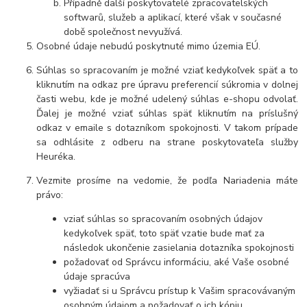
Případně další poskytovatelé zpracovatelských
softwarů, služeb a aplikací, které však v současné
době společnost nevyužívá.
Osobné údaje nebudú poskytnuté mimo územia EÚ.
Súhlas so spracovaním je možné vziať kedykoľvek späť a to
kliknutím na odkaz pre úpravu preferencií súkromia v dolnej
časti webu, kde je možné udelený súhlas e-shopu odvolať.
Ďalej je možné vziať súhlas späť kliknutím na príslušný
odkaz v emaile s dotazníkom spokojnosti. V takom prípade
sa odhlásite z odberu na strane poskytovateľa služby
Heuréka.
Vezmite prosíme na vedomie, že podľa Nariadenia máte
právo:
vziať súhlas so spracovaním osobných údajov
kedykoľvek späť, toto späť vzatie bude mať za
následok ukončenie zasielania dotazníka spokojnosti
požadovať od Správcu informáciu, aké Vaše osobné
údaje spracúva
vyžiadať si u Správcu prístup k Vašim spracovávaným
osobným údajom a požadovať o ich kópiu