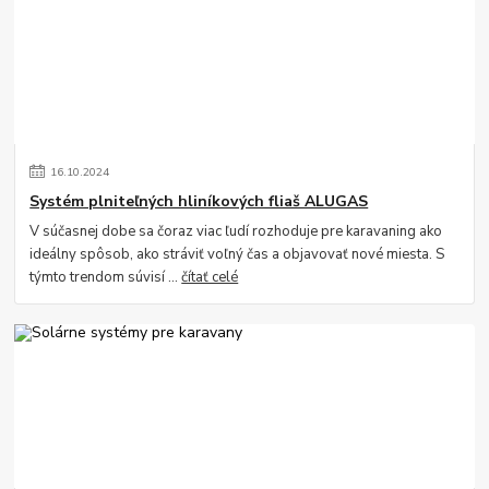
16
.
10
.
2024
Systém plniteľných hliníkových fliaš ALUGAS
V súčasnej dobe sa čoraz viac ľudí rozhoduje pre karavaning ako
ideálny spôsob, ako stráviť voľný čas a objavovať nové miesta. S
týmto trendom súvisí ...
čítať celé