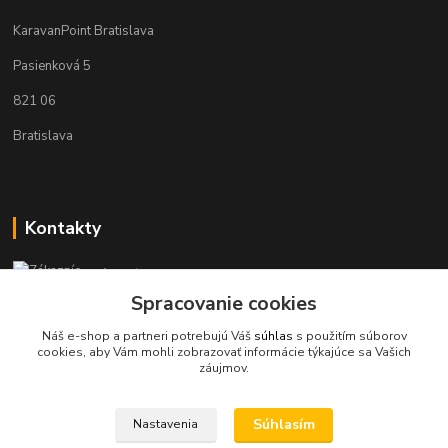
KaravanPoint Bratislava
Pasienková 5
821 06
Bratislava
Kontakty
Zákaznícka podpora KaravanPoint
+421902309993
Spracovanie cookies
(Po-Pia, 9-18 hod.)
Náš e-shop a partneri potrebujú Váš
súhlas
s použitím súborov
cookies, aby Vám mohli zobrazovať informácie týkajúce sa Vašich
info@karavanpoint.sk
záujmov.
Súhlasím
Nastavenia