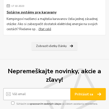
17
.
10
.
2023
Solárne systémy pre karavany
Kempingoví nadšenci a majitelia karavanov čelia jednej zásadnej
otázke: Ako si zabezpečiť dostatok elektrickej energie na svojich
cestách? Riešenie sp...
čítať celé
Zobraziť všetky články
Nepremeškajte novinky, akcie a
zľavy!
Prihlásiť sa
Súhlasím so
spracovaním osobných údajov
za účelom zasielania newslettera.