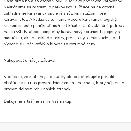
Naša firma bola založená v roku 2022 ako požičovňa karavanov.
Neskôr sme sa rozrastli o parkovisko slúžiace na celoročné
uskladnenie karavanov spojené s rôznymi službami pre
karavanistov. A kedže už tu máme viacero karavanov, logickým
krokom im bolo ponúknuť možnosť kúpiť si či už základné potreby
na ich výlety, alebo kompletný karavanový sortiment spojený s
montážou, ako napríklad markízy, predstany, klimatizácie a pod.
Vyberie si u nás každý a hlavne za rozumné ceny.
Nakupovať u nás je zábava!
V prípade, že máte nejaké otázky alebo potrebujete poradiť,
obráťte sa na nás prostredníctvom on-line chatu, ktorý nájdete v
pravom dolnom rohu našich stránok.
Ďakujeme a tešíme sa na Váš nákup.