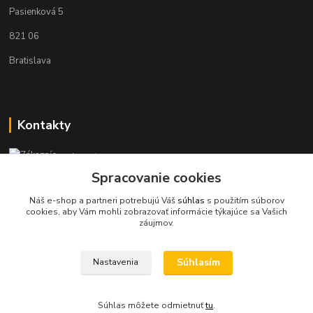
Pasienková 5
821 06
Bratislava
Kontakty
Zákaznícka podpora KaravanPoint
+421902309993
Spracovanie cookies
(Po-Pia, 9-18 hod.)
Náš e-shop a partneri potrebujú Váš
súhlas
s použitím súborov
cookies, aby Vám mohli zobrazovať informácie týkajúce sa Vašich
info@karavanpoint.sk
záujmov.
Súhlasím
Nastavenia
Súhlas môžete odmietnuť
tu
.