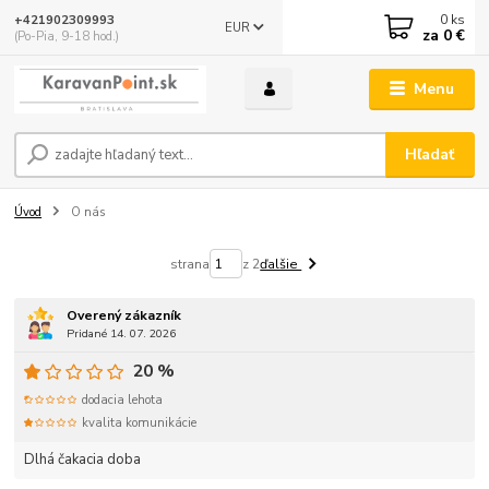
0
ks
+421902309993
EUR
za
0 €
(Po-Pia, 9-18 hod.)
Menu
Hľadať
Úvod
O nás
strana
z 2
ďalšie
Overený zákazník
Pridané 14. 07. 2026
20 %
dodacia lehota
kvalita komunikácie
Dlhá čakacia doba