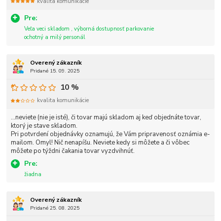
kvalita komunikácie
Pre:
Veľa veci skladom , výborná dostupnosť parkovanie
ochotný a milý personál
Overený zákazník
Pridané 15. 09. 2025
10 %
kvalita komunikácie
...neviete (nie je isté), či tovar majú skladom aj keď objednáte tovar,
ktorý je stave skladom.
Pri potvrdení objednávky oznamujú, že Vám pripravenosť oznámia e-
mailom. Omyl! Nič nenapíšu. Neviete kedy si môžete a či vôbec
môžete po týždni čakania tovar vyzdvihnúť.
Pre:
žiadna
Overený zákazník
Pridané 25. 08. 2025