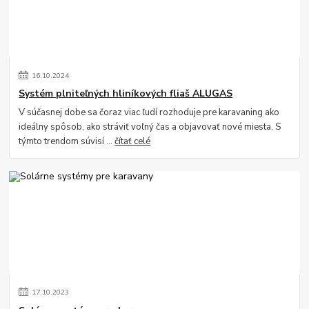
16
.
10
.
2024
Systém plniteľných hliníkových fliaš ALUGAS
V súčasnej dobe sa čoraz viac ľudí rozhoduje pre karavaning ako
ideálny spôsob, ako stráviť voľný čas a objavovať nové miesta. S
týmto trendom súvisí ...
čítať celé
17
.
10
.
2023