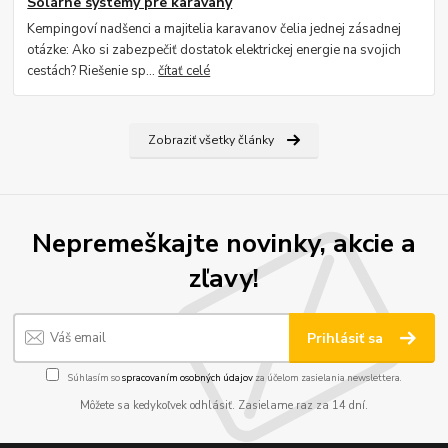
Solárne systémy pre karavany
Kempingoví nadšenci a majitelia karavanov čelia jednej zásadnej
otázke: Ako si zabezpečiť dostatok elektrickej energie na svojich
cestách? Riešenie sp...
čítať celé
Zobraziť všetky články
Nepremeškajte novinky, akcie a
zľavy!
Prihlásiť sa
Súhlasím so
spracovaním osobných údajov
za účelom zasielania newslettera.
Môžete sa kedykoľvek odhlásiť. Zasielame raz za 14 dní.