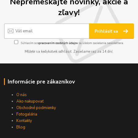
Nepremeškajte novinky, akcie a
zľavy!
Prihlásiť sa
Súhlasím so
spracovaním osobných údajov
za účelom zasielania newslettera.
Môžete sa kedykoľvek odhlásiť. Zasielame raz za 14 dní.
Informácie pre zákazníkov
O nás
Ako nakupovať
Obchodné podmienky
Fotogaléria
Kontakty
Blog