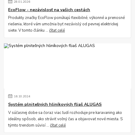
28
.
01
.
2026
EcoFlow - nezávislosť na vašich cestách
Produkty značky EcoFlow ponúkajú flexibilné, výkonné a prenosné
riešenia, ktoré vám umožnia byť nezávislý od pevnej elektrickej
siete. V tomto článku ...
čítať celé
16
.
10
.
2024
Systém plniteľných hliníkových fliaš ALUGAS
V súčasnej dobe sa čoraz viac ľudí rozhoduje pre karavaning ako
ideálny spôsob, ako stráviť voľný čas a objavovať nové miesta. S
týmto trendom súvisí ...
čítať celé