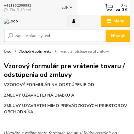
0
ks
+421902309993
EUR
za
0 €
(Po-Pia, 9-18 hod.)
Menu
Hľadať
Úvod
Obchodné podmienky
Formulár odstúpenia od zmluvy
Vzorový formulár pre vrátenie tovaru /
odstúpenia od zmluvy
VZOROVÝ FORMULÁR NA ODSTÚPENIE OD
ZMLUVY UZAVRETEJ NA DIAĽKU A
ZMLUVY UZAVRETEJ MIMO PREVÁDZKOVÝCH PRIESTOROV
OBCHODNÍKA
(
Vyplňte a zašlite tento formulár, len ak si želáte odstúpiť od