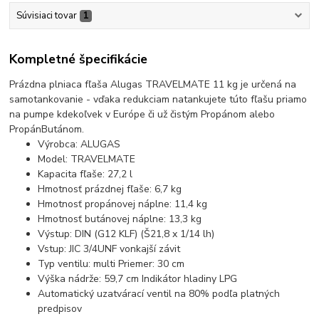
Súvisiaci tovar
1
Kompletné špecifikácie
Prázdna plniaca fľaša Alugas TRAVELMATE 11 kg je určená na
samotankovanie - vďaka redukciam natankujete túto fľašu priamo
na pumpe kdekoľvek v Európe či už čistým Propánom alebo
PropánButánom.
Výrobca: ALUGAS
Model: TRAVELMATE
Kapacita fľaše: 27,2 l
Hmotnosť prázdnej fľaše: 6,7 kg
Hmotnosť propánovej náplne: 11,4 kg
Hmotnosť butánovej náplne: 13,3 kg
Výstup: DIN (G12 KLF) (Š21,8 x 1/14 lh)
Vstup: JIC 3/4UNF vonkajší závit
Typ ventilu: multi Priemer: 30 cm
Výška nádrže: 59,7 cm Indikátor hladiny LPG
Automatický uzatvárací ventil na 80% podľa platných
predpisov