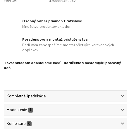
EAN kód:
4250959450067
Osobný odber priamo v Bratislave
Množstvo produktov skladom
Poradenstvo a montáž príslušenstva
Radi Vám zabezpečíme montáž všetkých karavanových
doplnkov
Tovar skladom odosielame ineď - doručenie v nasledujúci pracovný
deň
Kompletné špecifikácie
Hodnotenie
1
Komentáre
0