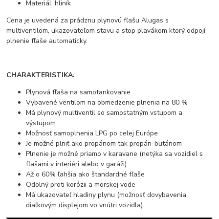
Materiál: hliník
Cena je uvedená za prádznu plynovú fľašu Alugas s
multiventilom, ukazovateľom stavu a stop plavákom ktorý odpojí
plnenie fľaše automaticky.
CHARAKTERISTIKA:
Plynová fľaša na samotankovanie
Vybavené ventilom na obmedzenie plnenia na 80 %
Má plynový multiventil so samostatným vstupom a
výstupom
Možnosť samoplnenia LPG po celej Európe
Je možné plniť ako propánom tak propán-butánom
Plnenie je možné priamo v karavane (netýka sa vozidiel s
fľašami v interiéri alebo v garáži)
Až o 60% ľahšia ako štandardné fľaše
Odolný proti korózii a morskej vode
Má ukazovateľ hladiny plynu (možnosť dovybavenia
diaľkovým displejom vo vnútri vozidla)