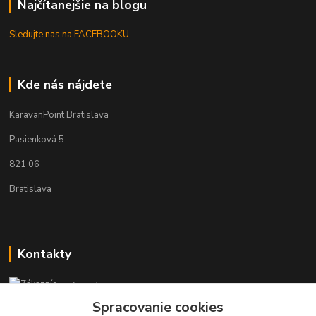
Najčítanejšie na blogu
Sledujte nas na FACEBOOKU
Kde nás nájdete
KaravanPoint Bratislava
Pasienková 5
821 06
Bratislava
Kontakty
Zákaznícka podpora KaravanPoint
+421902309993
Spracovanie cookies