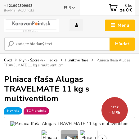
0
ks
+421902309993
EUR
za
0 €
(Po-Pia, 9-18 hod.)
Menu
Hľadať
Úvod
Plyn - Šporaky - Hadice
Hliníkové fľaše
Plniaca fľaša Alugas
TRAVELMATE 11 kg s multiventilom
Plniaca fľaša Alugas
TRAVELMATE 11 kg s
multiventilom
412 €
Novinka
TOP produkt
- 8 %