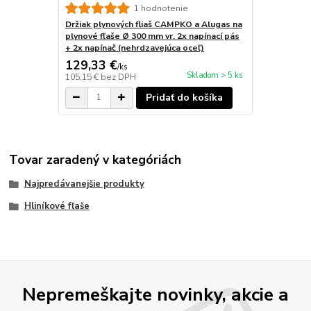
1 hodnotenie
Držiak plynových fliaš CAMPKO a Alugas na
plynové fľaše Ø 300 mm vr. 2x napínací pás
+ 2x napínač (nehrdzavejúca oceľ)
129,33 €
/
ks
Skladom > 5 ks
105,15 €
bez DPH
Pridať do košíka
Tovar zaradený v kategóriách
Najpredávanejšie produkty
Hliníkové fľaše
Nepremeškajte novinky, akcie a