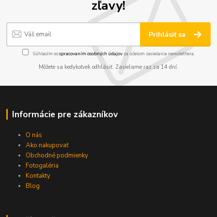
zľavy!
Prihlásiť sa
Súhlasím so
spracovaním osobných údajov
za účelom zasielania newslettera.
Môžete sa kedykoľvek odhlásiť. Zasielame raz za 14 dní.
Informácie pre zákazníkov
O nás
Ako nakupovať
Obchodné podmienky
Fotogaléria
Kontakty
Blog