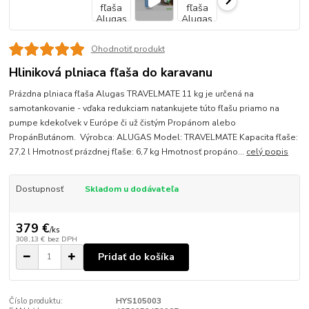
Ohodnotiť produkt
Hliniková plniaca fľaša do karavanu
Prázdna plniaca fľaša Alugas TRAVELMATE 11 kg je určená na
samotankovanie - vďaka redukciam natankujete túto fľašu priamo na
pumpe kdekoľvek v Európe či už čistým Propánom alebo
PropánButánom. Výrobca: ALUGAS Model: TRAVELMATE Kapacita fľaše:
27,2 l Hmotnosť prázdnej fľaše: 6,7 kg Hmotnosť propáno...
celý popis
Dostupnosť
Skladom u dodávateľa
379 €
/
ks
308,13 €
bez DPH
Pridať do košíka
Číslo produktu:
HYS105003