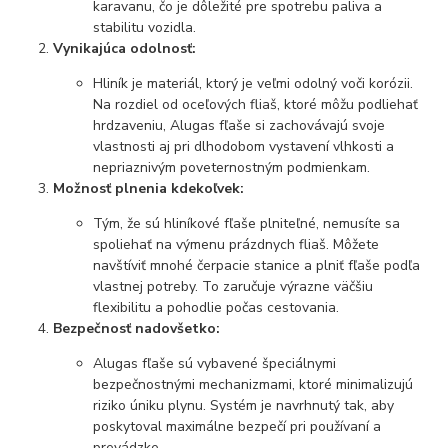
karavanu, čo je dôležité pre spotrebu paliva a
stabilitu vozidla.
Vynikajúca odolnosť:
Hliník je materiál, ktorý je veľmi odolný voči korózii.
Na rozdiel od oceľových fliaš, ktoré môžu podliehať
hrdzaveniu, Alugas fľaše si zachovávajú svoje
vlastnosti aj pri dlhodobom vystavení vlhkosti a
nepriaznivým poveternostným podmienkam.
Možnosť plnenia kdekoľvek:
Tým, že sú hliníkové fľaše plniteľné, nemusíte sa
spoliehať na výmenu prázdnych fliaš. Môžete
navštíviť mnohé čerpacie stanice a plniť fľaše podľa
vlastnej potreby. To zaručuje výrazne väčšiu
flexibilitu a pohodlie počas cestovania.
Bezpečnosť nadovšetko:
Alugas fľaše sú vybavené špeciálnymi
bezpečnostnými mechanizmami, ktoré minimalizujú
riziko úniku plynu. Systém je navrhnutý tak, aby
poskytoval maximálne bezpečí pri používaní a
prevádzke.