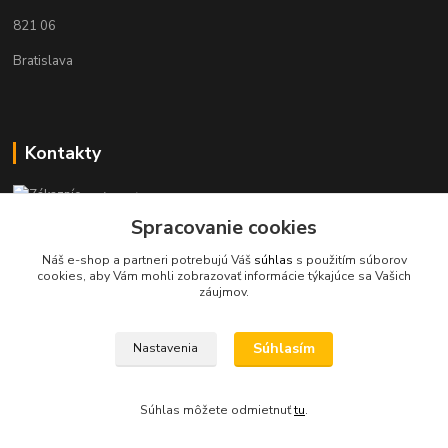
821 06
Bratislava
Kontakty
Zákaznícka podpora KaravanPoint
+421902309993
Spracovanie cookies
(Po-Pia, 9-18 hod.)
Náš e-shop a partneri potrebujú Váš
súhlas
s použitím súborov
cookies, aby Vám mohli zobrazovať informácie týkajúce sa Vašich
info@karavanpoint.sk
záujmov.
Súhlasím
Nastavenia
Súhlas môžete odmietnuť
tu
.
Vytvorené na
Eshop-rychlo.sk