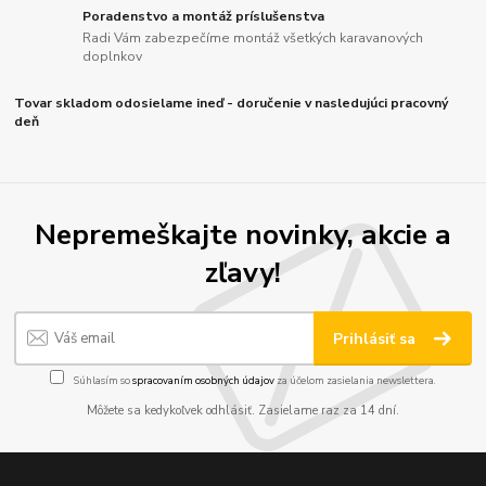
Poradenstvo a montáž príslušenstva
Radi Vám zabezpečíme montáž všetkých karavanových
doplnkov
Tovar skladom odosielame ineď - doručenie v nasledujúci pracovný
deň
Nepremeškajte novinky, akcie a
zľavy!
Prihlásiť sa
Súhlasím so
spracovaním osobných údajov
za účelom zasielania newslettera.
Môžete sa kedykoľvek odhlásiť. Zasielame raz za 14 dní.