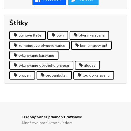
Štítky
plynove flaše
plyn
plyn v karavane
kempingove plynove varice
kempingovy gril
vykurovanie karavanu
vykurovanie obytneho privesu
alugas
propan
propanbutan
lpg do karavanu
Osobný odber priamo v Bratislave
Množstvo produktov skladom