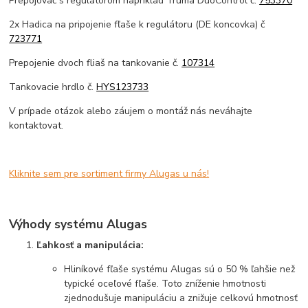
Prepojovač s regulátorom napríklad Truma DuoControl č.
753370
2x Hadica na pripojenie fľaše k regulátoru (DE koncovka) č
723771
Prepojenie dvoch fliaš na tankovanie č.
107314
Tankovacie hrdlo č.
HYS123733
V prípade otázok alebo záujem o montáž nás neváhajte
kontaktovat.
Kliknite sem pre sortiment firmy Alugas u nás!
Výhody systému Alugas
Ľahkosť a manipulácia:
Hliníkové fľaše systému Alugas sú o 50 % ľahšie než
typické oceľové fľaše. Toto zníženie hmotnosti
zjednodušuje manipuláciu a znižuje celkovú hmotnosť