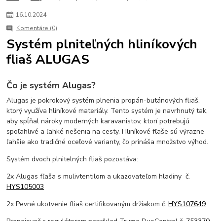
lpg do karavanu
lifepo4
inverter
zaloznezdroje
menicnapatia
16
.
10
.
2024
napajaniekarvanu
offgrid
bezkempu
Komentáre (0)
Systém plniteľných hliníkových
fliaš ALUGAS
Čo je systém Alugas?
Alugas je pokrokový systém plnenia propán-butánových fliaš,
ktorý využíva hliníkové materiály. Tento systém je navrhnutý tak,
aby spĺňal nároky moderných karavanistov, ktorí potrebujú
spoľahlivé a ľahké riešenia na cesty. Hliníkové fľaše sú výrazne
ľahšie ako tradičné oceľové varianty, čo prináša množstvo výhod.
Systém dvoch plnitelných fliaš pozostáva:
2x Alugas fľaša s mulivtentilom a ukazovateľom hladiny č.
HYS105003
2x Pevné ukotvenie fliaš certifikovaným držiakom č.
HYS107649