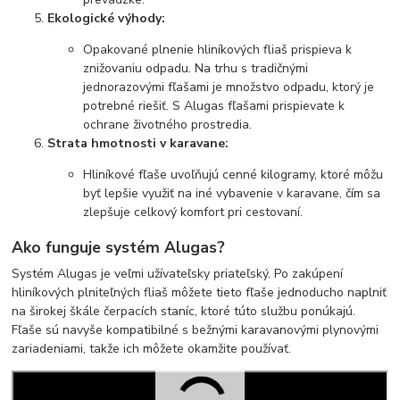
Ekologické výhody:
Opakované plnenie hliníkových fliaš prispieva k
znižovaniu odpadu. Na trhu s tradičnými
jednorazovými fľašami je množstvo odpadu, ktorý je
potrebné riešiť. S Alugas fľašami prispievate k
ochrane životného prostredia.
Strata hmotnosti v karavane:
Hliníkové fľaše uvoľňujú cenné kilogramy, ktoré môžu
byť lepšie využiť na iné vybavenie v karavane, čím sa
zlepšuje celkový komfort pri cestovaní.
Ako funguje systém Alugas?
Systém Alugas je veľmi užívateľsky priateľský. Po zakúpení
hliníkových plniteľných fliaš môžete tieto fľaše jednoducho naplniť
na širokej škále čerpacích staníc, ktoré túto službu ponúkajú.
Fľaše sú navyše kompatibilné s bežnými karavanovými plynovými
zariadeniami, takže ich môžete okamžite používať.