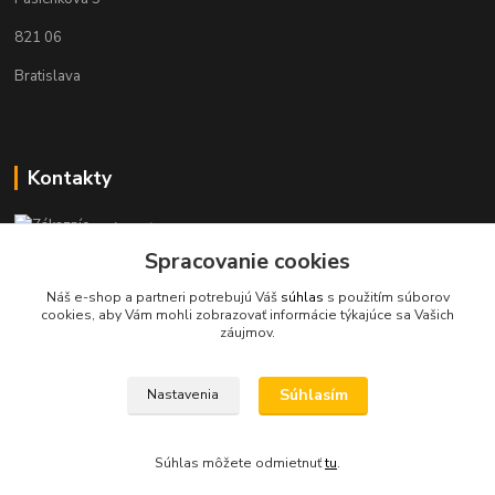
821 06
Bratislava
Kontakty
Zákaznícka podpora KaravanPoint
+421902309993
Spracovanie cookies
(Po-Pia, 9-18 hod.)
Náš e-shop a partneri potrebujú Váš
súhlas
s použitím súborov
cookies, aby Vám mohli zobrazovať informácie týkajúce sa Vašich
info@karavanpoint.sk
záujmov.
Súhlasím
Nastavenia
Súhlas môžete odmietnuť
tu
.
Vytvorené na
Eshop-rychlo.sk