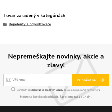
Tovar zaradený v kategóriách
Repelenty a odpudzovače
Nepremeškajte novinky, akcie a
zľavy!
Prihlásiť sa
Súhlasím so
spracovaním osobných údajov
za účelom zasielania newslettera.
Môžete sa kedykoľvek odhlásiť. Zasielame raz za 14 dní.