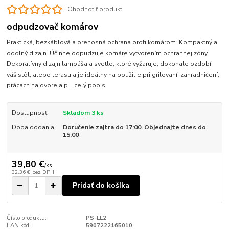
Ohodnotiť produkt
odpudzovač komárov
Praktická, bezkáblová a prenosná ochrana proti komárom. Kompaktný a
odolný dizajn. Účinne odpudzuje komáre vytvorením ochrannej zóny.
Dekoratívny dizajn lampáša a svetlo, ktoré vyžaruje, dokonale ozdobí
váš stôl, alebo terasu a je ideálny na použitie pri grilovaní, zahradničení,
prácach na dvore a p...
celý popis
Dostupnosť
Skladom 3 ks
Doba dodania
Doručenie zajtra do 17:00. Objednajte dnes do
15:00
39,80 €
/
ks
32,36 €
bez DPH
Pridať do košíka
Číslo produktu:
PS-LL2
EAN kód:
5907222165010