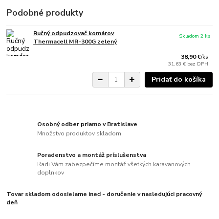
Podobné produkty
Ručný odpudzovač komárov
Skladom 2 ks
Thermacell MR-300G zelený
38,90 €
/
ks
31,63 €
bez DPH
Pridať do košíka
Osobný odber priamo v Bratislave
Množstvo produktov skladom
Poradenstvo a montáž príslušenstva
Radi Vám zabezpečíme montáž všetkých karavanových
doplnkov
Tovar skladom odosielame ineď - doručenie v nasledujúci pracovný
deň