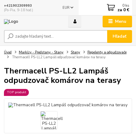
0
ks
+421902309993
EUR
za
0 €
(Po-Pia, 9-18 hod.)
Menu
Hľadať
Úvod
Markízy - Predstany - Stany
Stany
Repelenty a odpudzovače
Thermacell PS-LL2 Lampáš odpudzovač komárov na terasy
Thermacell PS-LL2 Lampáš
odpudzovač komárov na terasy
TOP produkt