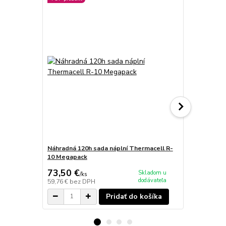
Náhradná 120h sada náplní Thermacell R-
Náhradná 48
10 Megapack
pre poľovní
73,50 €
31,50 €
Skladom u
/
ks
/
k
dodávateľa
59,76 €
bez DPH
25,61 €
bez 
Pridať do košíka