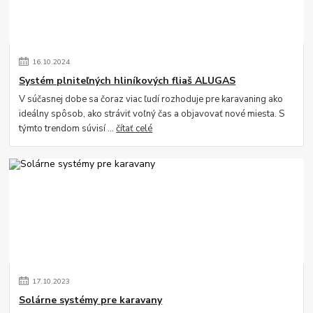
16
.
10
.
2024
Systém plniteľných hliníkových fliaš ALUGAS
V súčasnej dobe sa čoraz viac ľudí rozhoduje pre karavaning ako
ideálny spôsob, ako stráviť voľný čas a objavovať nové miesta. S
týmto trendom súvisí ...
čítať celé
17
.
10
.
2023
Solárne systémy pre karavany