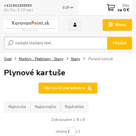
0
ks
+421902309993
EUR
za
0 €
(Po-Pia, 9-18 hod.)
Menu
Hľadať
Úvod
Markízy - Predstany - Stany
Stany
Plynové kartuše
Plynové kartuše
Upresniť parametre
Najnovšie
Najlacnejšie
Najdrahšie
Zobrazujem 1-8 z 8
strana
z 1