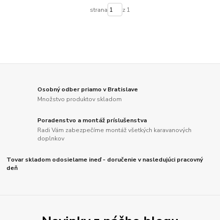
strana
z 1
Osobný odber priamo v Bratislave
Množstvo produktov skladom
Poradenstvo a montáž príslušenstva
Radi Vám zabezpečíme montáž všetkých karavanových
doplnkov
Tovar skladom odosielame ineď - doručenie v nasledujúci pracovný
deň