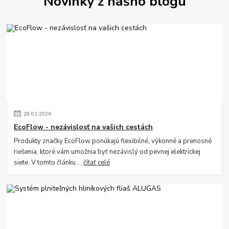
Novinky z nášho blogu
28
.
01
.
2026
EcoFlow - nezávislosť na vašich cestách
Produkty značky EcoFlow ponúkajú flexibilné, výkonné a prenosné
riešenia, ktoré vám umožnia byť nezávislý od pevnej elektrickej
siete. V tomto článku ...
čítať celé