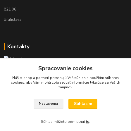
821 06
Bratislava
Kontakty
Zákaznícka podpora KaravanPoint
+421902309993
Spracovanie cookies
(Po-Pia, 9-18 hod.)
Náš e-shop a partneri potrebujú Váš
súhlas
s použitím súborov
cookies, aby Vám mohli zobrazovať informácie týkajúce sa Vašich
info@karavanpoint.sk
záujmov.
Súhlasím
Nastavenia
Súhlas môžete odmietnuť
tu
.
Vytvorené na
Eshop-rychlo.sk