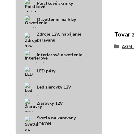
Poistkové skrinky
Osvetlenie markízy
Tovar 
Zdroje 12V, napájanie
karavanu
AGM 
Interierové osvetlenie
LED pásy
Led žiarovky 12V
Žiarovky 12V
Svetlá na karavany
JOKON