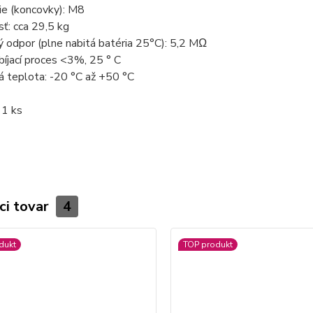
nie (koncovky): M8
ť: cca 29,5 kg
ý odpor (plne nabitá batéria 25°C): 5,2 MΩ
íjací proces <3%, 25 ° C
á teplota: -20 °C až +50 °C
 1 ks
ci tovar
4
dukt
TOP produkt