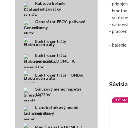
- pripoje
Káblové kotúče,
predlžovačky
- hmotnos
- vnútorn
Generátor EFOY, palivové
- samovyb
články
- pracovn
Elektrocentrály
- balenie:
Elektrocentrála,
generátor DOMETIC
Elektrocentrála HONDA
Súvisia
Sínusový menič napetia
12/230V
TOP pro
Lichobežníkový menič
napätia
Menič napätia DOMETIC