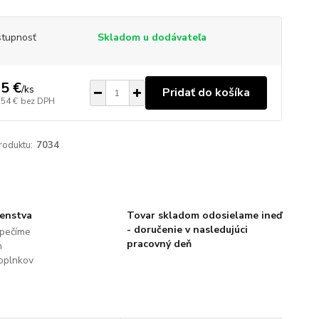
tupnosť
Skladom u dodávateľa
5 €
/
ks
Pridať do košíka
,54 €
bez DPH
roduktu:
7034
šenstva
Tovar skladom odosielame ineď
- doručenie v nasledujúci
pečíme
pracovný deň
h
oplnkov