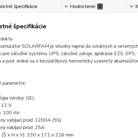
etné špecifikácie
Hodnotenie
0
K
tné špecifikácie
oduktu
kumulátor SOLARFAM je vhodný najmä do solárnych a veterných e
e pre záložné systémy UPS, záložné zdroje, aplikácie EZS, EPS, 
a a pod. Jedná sa o bezúdržbový, hermeticky uzavretý akumuláto
é parametre:
ógia výroby: GEL
: 12 V
a: 100 Ah
ny vybíjací prúd: 1200A (5S)
ny nabíjací prúd: 25A
y (Š x H x V): 330 x 171 x 216 mm