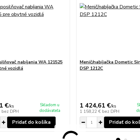
silňovač nabíjania WA 121525
Menič/nabíjačka Dometic S
tné vozidlá
DSP 1212C
1 €
1 424,61 €
Skladom u
S
/
ks
/
ks
dodávateľa
d
€
bez DPH
1 158,22 €
bez DPH
Pridať do košíka
Pridať do ko