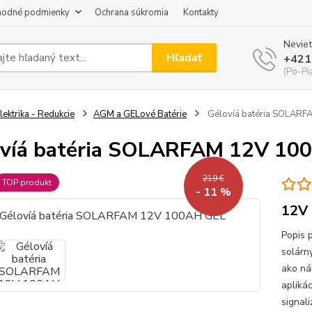
odné podmienky
Ochrana súkromia
Kontakty
Neviet
Hľadať
+421
(Po-Pi
lektrika - Redukcie
AGM a GELové Batérie
Gélovíá batéria SOLAR
víá batéria SOLARFAM 12V 10
219 €
TOP produkt
- 11 %
12V 
Popis 
solárn
ako ná
apliká
signal