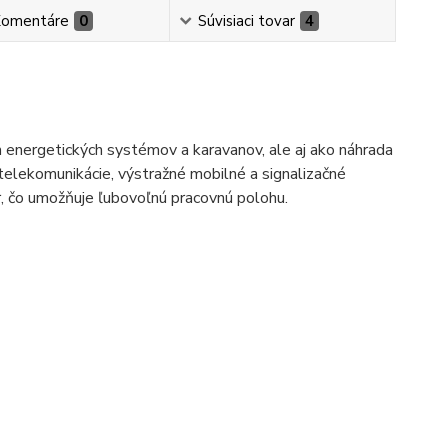
omentáre
0
Súvisiaci tovar
4
nergetických systémov a karavanov, ale aj ako náhrada
telekomunikácie, výstražné mobilné a signalizačné
r, čo umožňuje ľubovoľnú pracovnú polohu.