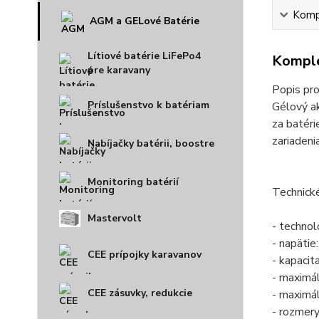
Kompl
AGM a GELové Batérie
Lítiové batérie LiFePo4
Komple
pre karavany
Popis pr
Príslušenstvo k batériam
Gélový a
za batéri
zariadeni
Nabíjačky batérii, boostre
Monitoring batérií
Technick
Mastervolt
- technol
- napätie
CEE prípojky karavanov
- kapacit
- maximál
CEE zásuvky, redukcie
- maximál
- rozmer