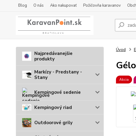
Blog
O nás
Ako nakupovať
Požičovňa karavanov
Obch
Úvod
E
Najpredávanejšie
produkty
Gélo
Markízy - Predstany -
Stany
Akcia
Kempingové sedenie
Kempingový riad
Outdoorové grily