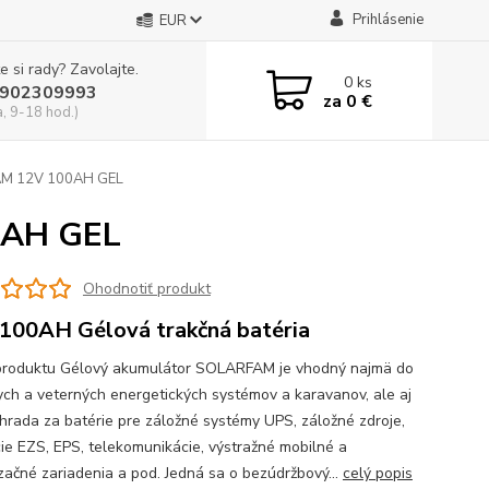
Prihlásenie
EUR
e si rady? Zavolajte.
0
ks
902309993
za
0 €
a, 9-18 hod.)
FAM 12V 100AH GEL
0AH GEL
Ohodnotiť produkt
100AH Gélová trakčná batéria
produktu Gélový akumulátor SOLARFAM je vhodný najmä do
ych a veterných energetických systémov a karavanov, ale aj
hrada za batérie pre záložné systémy UPS, záložné zdroje,
cie EZS, EPS, telekomunikácie, výstražné mobilné a
izačné zariadenia a pod. Jedná sa o bezúdržbový...
celý popis