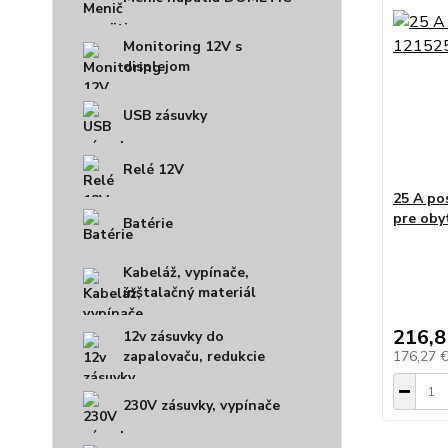
Monitoring 12V s
displejom
USB zásuvky
Relé 12V
25 A po
pre oby
Batérie
Kabeláž, vypínače,
inštalačný materiál
216,8
12v zásuvky do
176,27 
zapalovaču, redukcie
230V zásuvky, vypínače