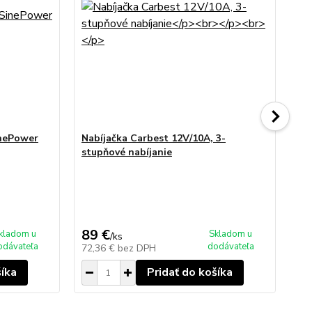
inePower
Nabíjačka Carbest 12V/10A, 3-
Po
stupňové nabíjanie
25
89 €
19
kladom u
Skladom u
/
ks
odávateľa
dodávateľa
72,36 €
bez DPH
16
šíka
Pridať do košíka