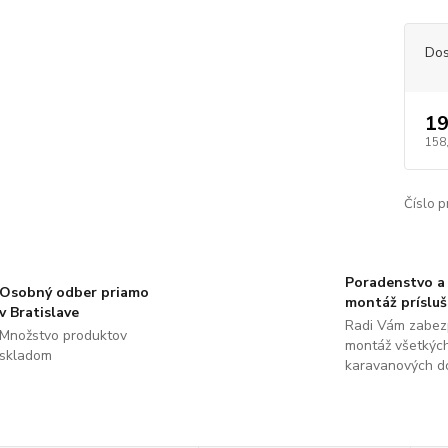
Dos
19
158
Číslo p
Poradenstvo a
Osobný odber priamo
montáž príslu
v Bratislave
Radi Vám zabez
Množstvo produktov
montáž všetkýc
skladom
karavanových d