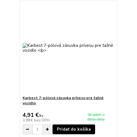
Karbest 7-pólová zásuvka prívesu pre ťažné
vozidlo
4,91 €
Skladom u
/
ks
dodávateľa
3,99 €
bez DPH
Pridať do košíka