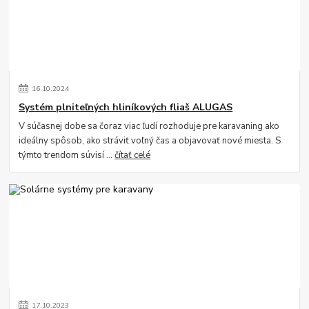
16
.
10
.
2024
Systém plniteľných hliníkových fliaš ALUGAS
V súčasnej dobe sa čoraz viac ľudí rozhoduje pre karavaning ako
ideálny spôsob, ako stráviť voľný čas a objavovať nové miesta. S
týmto trendom súvisí ...
čítať celé
17
.
10
.
2023