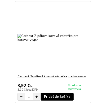
Carbest 7-pólová kovová zástrčka pre karavany
3,92 €
Skladom u
/
ks
dodávateľa
3,19 €
bez DPH
Pridať do košíka