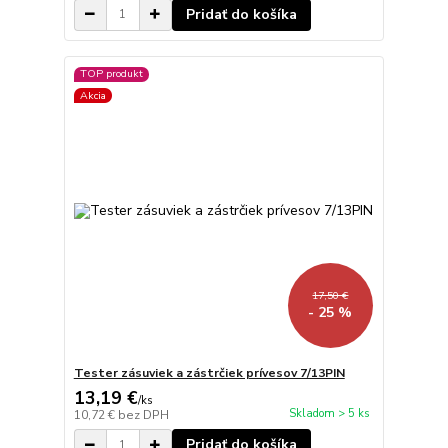
Pridať do košíka
TOP produkt
Akcia
17,50 €
- 25 %
Tester zásuviek a zástrčiek prívesov 7/13PIN
13,19 €
/
ks
Skladom > 5 ks
10,72 €
bez DPH
Pridať do košíka