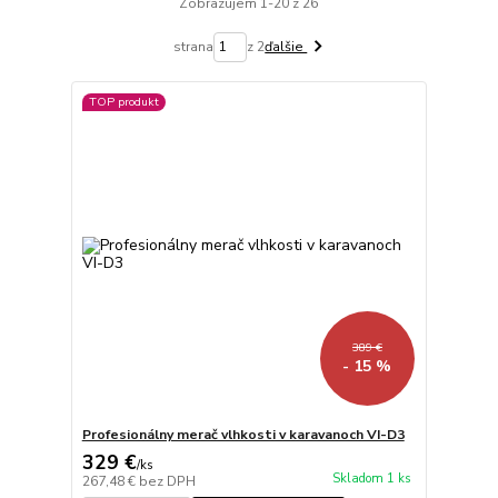
Zobrazujem 1-20 z 26
strana
z 2
ďalšie
TOP produkt
389 €
- 15 %
Profesionálny merač vlhkosti v karavanoch VI-D3
329 €
/
ks
Skladom 1 ks
267,48 €
bez DPH