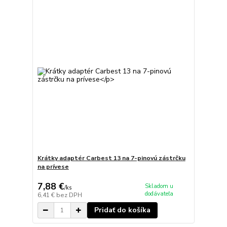
Krátky adaptér Carbest 13 na 7-pinovú zástrčku
na prívese
7,88 €
Skladom u
/
ks
dodávateľa
6,41 €
bez DPH
Pridať do košíka