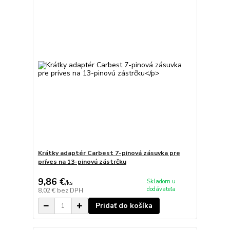
Krátky adaptér Carbest 7-pinová zásuvka pre
príves na 13-pinovú zástrčku
9,86 €
Skladom u
/
ks
dodávateľa
8,02 €
bez DPH
Pridať do košíka