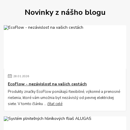
Novinky z nášho blogu
28
.
01
.
2026
EcoFlow - nezávislosť na vašich cestách
Produkty značky EcoFlow ponúkajú flexibilné, výkonné a prenosné
riešenia, ktoré vám umožnia byť nezávislý od pevnej elektrickej
siete. V tomto článku ...
čítať celé