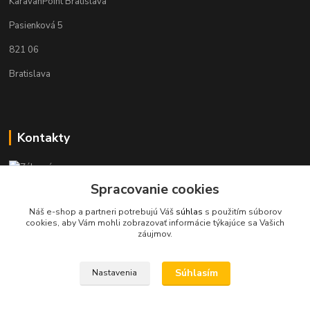
KaravanPoint Bratislava
Pasienková 5
821 06
Bratislava
Kontakty
Zákaznícka podpora KaravanPoint
+421902309993
Spracovanie cookies
(Po-Pia, 9-18 hod.)
Náš e-shop a partneri potrebujú Váš
súhlas
s použitím súborov
cookies, aby Vám mohli zobrazovať informácie týkajúce sa Vašich
info@karavanpoint.sk
záujmov.
Súhlasím
Nastavenia