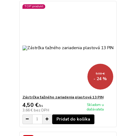
TOP produkt
5,90 €
- 24 %
Zástrčka ťažného zariadenia plastová 13 PIN
4,50 €
Skladom u
/
ks
dodávateľa
3,66 €
bez DPH
Pridať do košíka