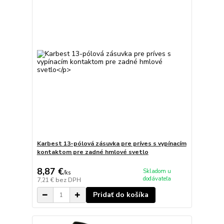
Karbest 13-pólová zásuvka pre príves s vypínacím
kontaktom pre zadné hmlové svetlo
8,87 €
Skladom u
/
ks
dodávateľa
7,21 €
bez DPH
Pridať do košíka