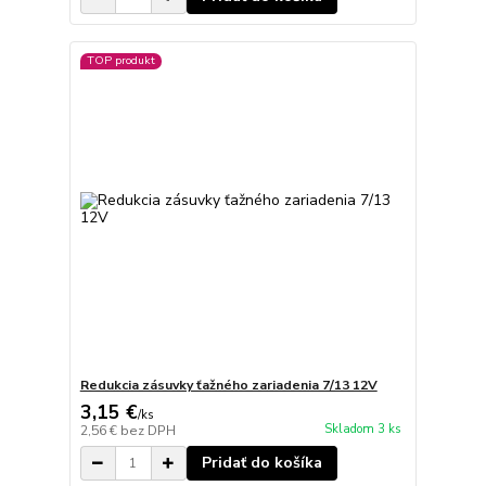
TOP produkt
Redukcia zásuvky ťažného zariadenia 7/13 12V
3,15 €
/
ks
Skladom 3 ks
2,56 €
bez DPH
Pridať do košíka