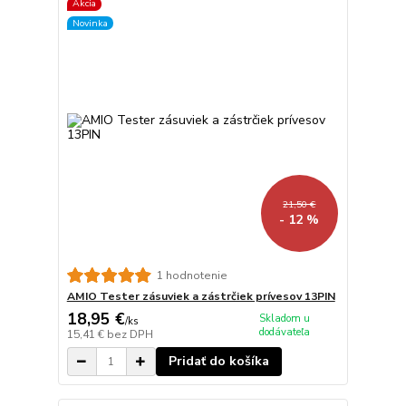
Akcia
Novinka
21,50 €
- 12 %
1 hodnotenie
AMIO Tester zásuviek a zástrčiek prívesov 13PIN
18,95 €
Skladom u
/
ks
dodávateľa
15,41 €
bez DPH
Pridať do košíka