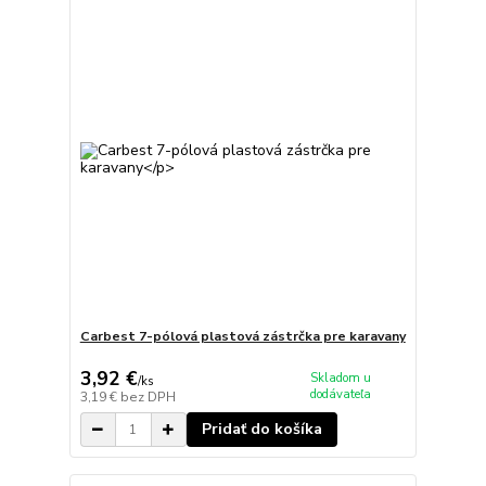
Carbest 7-pólová plastová zástrčka pre karavany
3,92 €
Skladom u
/
ks
dodávateľa
3,19 €
bez DPH
Pridať do košíka