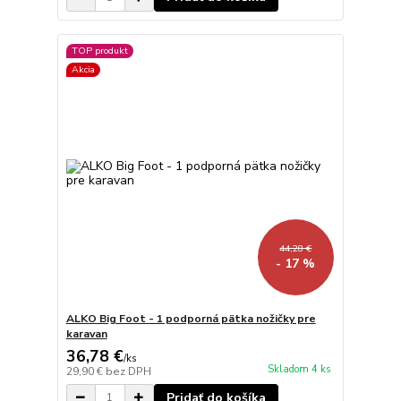
TOP produkt
Akcia
44,28 €
- 17 %
ALKO Big Foot - 1 podporná pätka nožičky pre
karavan
36,78 €
/
ks
Skladom 4 ks
29,90 €
bez DPH
Pridať do košíka