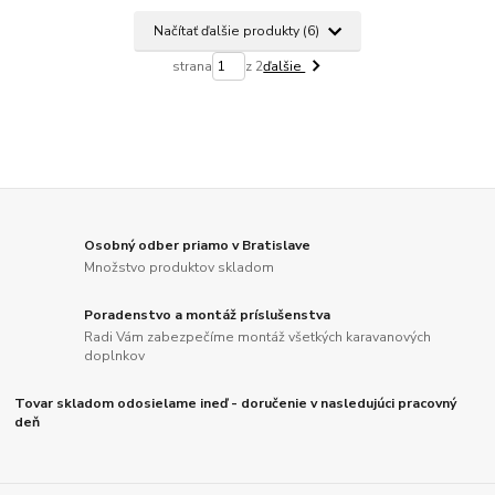
Načítať ďalšie produkty (6)
strana
z 2
ďalšie
Osobný odber priamo v Bratislave
Množstvo produktov skladom
Poradenstvo a montáž príslušenstva
Radi Vám zabezpečíme montáž všetkých karavanových
doplnkov
Tovar skladom odosielame ineď - doručenie v nasledujúci pracovný
deň