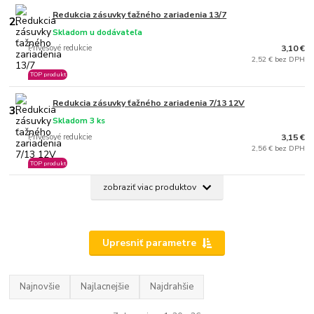
Redukcia zásuvky ťažného zariadenia 13/7
2.
Skladom u dodávateľa
Prívesové redukcie
3,10 €
2,52 € bez DPH
TOP produkt
Redukcia zásuvky ťažného zariadenia 7/13 12V
3.
Skladom 3 ks
Prívesové redukcie
3,15 €
2,56 € bez DPH
TOP produkt
zobraziť viac produktov
Upresniť parametre
Najnovšie
Najlacnejšie
Najdrahšie