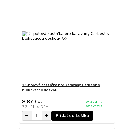
13-pólová zástrčka pre karavany Carbest s
blokovacou doskou
8,87 €
Skladom u
/
ks
dodávateľa
7,21 €
bez DPH
Pridať do košíka