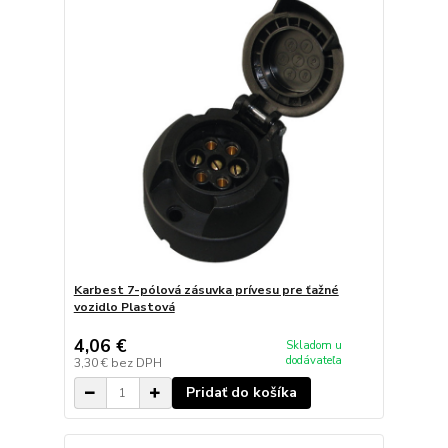
Karbest 7-pólová zásuvka prívesu pre ťažné
vozidlo Plastová
4,06 €
Skladom u
dodávateľa
3,30 €
bez DPH
Pridať do košíka