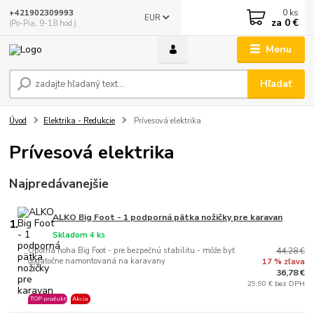
0
ks
+421902309993
EUR
za
0 €
(Po-Pia, 9-18 hod.)
Menu
Hľadať
Úvod
Elektrika - Redukcie
Prívesová elektrika
Prívesová elektrika
Najpredávanejšie
ALKO Big Foot - 1 podporná pätka nožičky pre karavan
1.
Skladom 4 ks
Oporná noha Big Foot - pre bezpečnú stabilitu - môže byť
44,28 €
dodatočne namontovaná na karavany
17 % zľava
36,78 €
29,90 € bez DPH
TOP produkt
Akcia