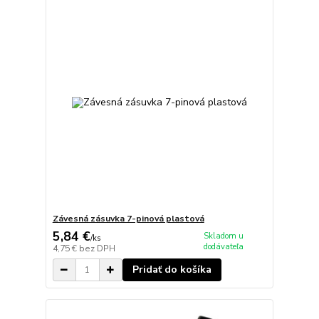
Závesná zásuvka 7-pinová plastová
5,84 €
Skladom u
/
ks
dodávateľa
4,75 €
bez DPH
Pridať do košíka