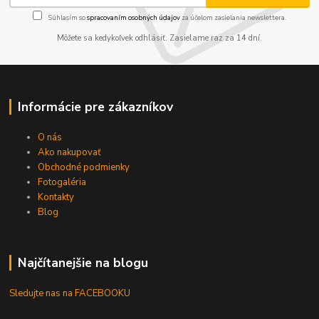
Súhlasím so
spracovaním osobných údajov
za účelom zasielania newslettera.
Môžete sa kedykoľvek odhlásiť. Zasielame raz za 14 dní.
Informácie pre zákazníkov
O nás
Ako nakupovať
Obchodné podmienky
Fotogaléria
Kontakty
Blog
Najčítanejšie na blogu
Sledujte nas na FACEBOOKU