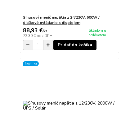
Sínusový menič napätia z 24/230V, 600W /
diaľkové ovládanie s displejom
88,93 €
Skladom u
/
ks
dodávateľa
72,30 €
bez DPH
Pridať do košíka
Novinka