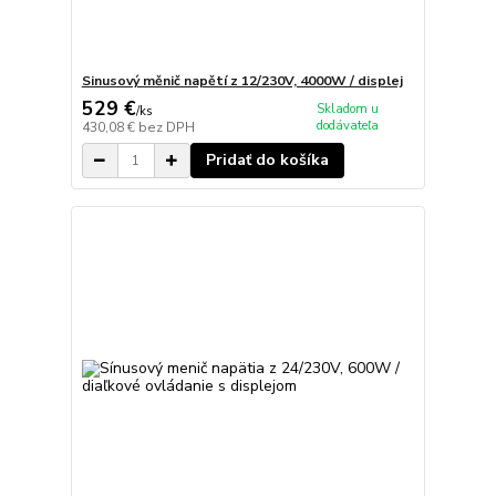
Sinusový měnič napětí z 12/230V, 4000W / displej
529 €
Skladom u
/
ks
dodávateľa
430,08 €
bez DPH
Pridať do košíka