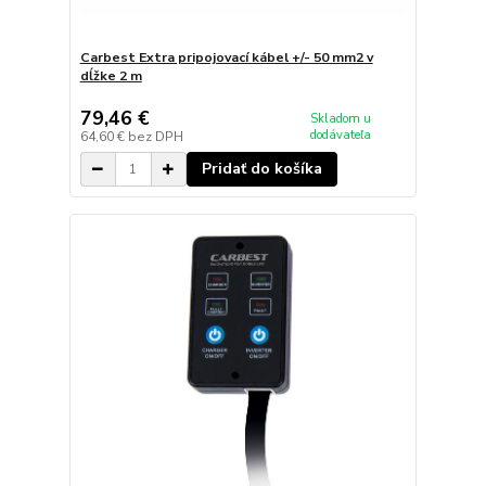
Carbest Extra pripojovací kábel +/- 50 mm2 v
dĺžke 2 m
79,46 €
Skladom u
dodávateľa
64,60 €
bez DPH
Pridať do košíka