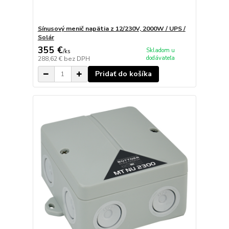
Sínusový menič napätia z 12/230V, 2000W / UPS /
Solár
355 €
Skladom u
/
ks
dodávateľa
288,62 €
bez DPH
Pridať do košíka