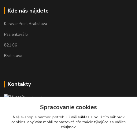
Kde nás nájdete
KaravanPoint Bratislava
Pasienková 5
821 06
Bratislava
Kontakty
Zákaznícka podpora KaravanPoint
+421902309993
Spracovanie cookies
(Po-Pia, 9-18 hod.)
Náš e-shop a partneri potrebujú Váš
súhlas
s použitím súborov
cookies, aby Vám mohli zobrazovať informácie týkajúce sa Vašich
info@karavanpoint.sk
záujmov.