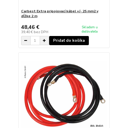
Carbest Extra pripojovací kábel +/- 25 mm2 v
dĺžke 2 m
48,46 €
Skladom u
dodávateľa
39,40 €
bez DPH
Pridať do košíka