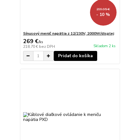
299,95 €
- 10 %
Sínusový menič napätia z 12/230V, 2000W/displej
269 €
/
ks
Skladom 2 ks
218,70 €
bez DPH
Pridať do košíka