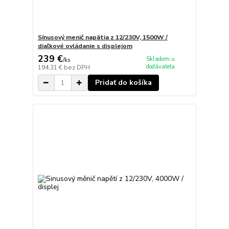
Sínusový menič napätia z 12/230V, 1500W /
diaľkové ovládanie s displejom
239 €
Skladom u
/
ks
dodávateľa
194,31 €
bez DPH
Pridať do košíka