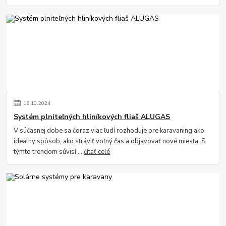
16
.
10
.
2024
Systém plniteľných hliníkových fliaš ALUGAS
V súčasnej dobe sa čoraz viac ľudí rozhoduje pre karavaning ako
ideálny spôsob, ako stráviť voľný čas a objavovať nové miesta. S
týmto trendom súvisí ...
čítať celé