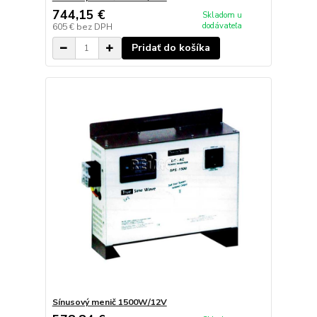
744,15 €
Skladom u
dodávateľa
605 €
bez DPH
Pridať do košíka
Sínusový menič 1500W/12V