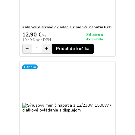
Káblové diaľkové ovládanie k meniču napätia PXD
12,90 €
Skladom u
/
ks
dodávateľa
10,49 €
bez DPH
Pridať do košíka
Novinka