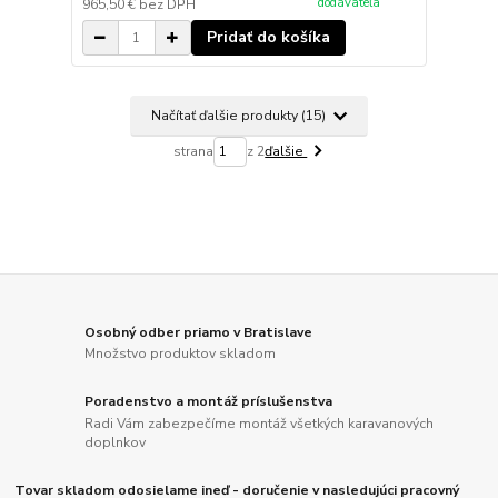
dodávateľa
965,50 €
bez DPH
Pridať do košíka
Načítať ďalšie produkty (15)
strana
z 2
ďalšie
Osobný odber priamo v Bratislave
Množstvo produktov skladom
Poradenstvo a montáž príslušenstva
Radi Vám zabezpečíme montáž všetkých karavanových
doplnkov
Tovar skladom odosielame ineď - doručenie v nasledujúci pracovný