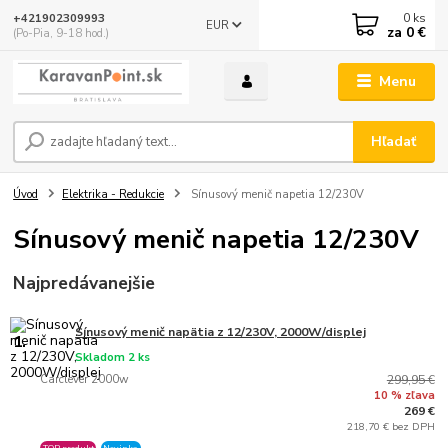
0
ks
+421902309993
EUR
za
0 €
(Po-Pia, 9-18 hod.)
Menu
Hľadať
Úvod
Elektrika - Redukcie
Sínusový menič napetia 12/230V
Sínusový menič napetia 12/230V
Najpredávanejšie
Sínusový menič napätia z 12/230V, 2000W/displej
1.
Skladom 2 ks
Carclever 2000w
299,95 €
10 % zľava
269 €
218,70 € bez DPH