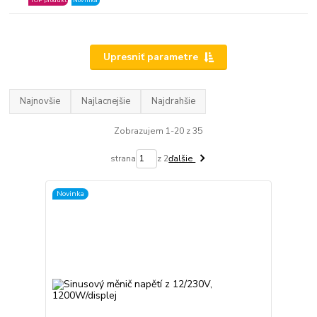
TOP produkt
Novinka
Upresniť parametre
Najnovšie
Najlacnejšie
Najdrahšie
Zobrazujem 1-20 z 35
strana
z 2
ďalšie
Novinka