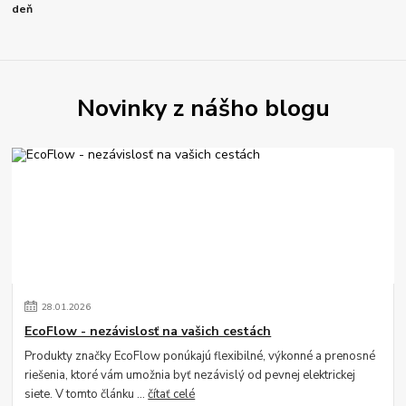
deň
Novinky z nášho blogu
28
.
01
.
2026
EcoFlow - nezávislosť na vašich cestách
Produkty značky EcoFlow ponúkajú flexibilné, výkonné a prenosné
riešenia, ktoré vám umožnia byť nezávislý od pevnej elektrickej
siete. V tomto článku ...
čítať celé