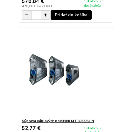
578,84 €
Skladom u
dodávateľa
470,60 €
bez DPH
Pridať do košíka
Súprava káblových poistiek MT 1200SI-N
52,77 €
Skladom u