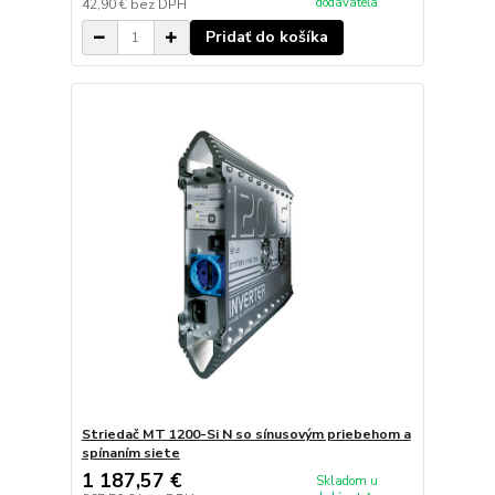
dodávateľa
42,90 €
bez DPH
Pridať do košíka
Striedač MT 1200-Si N so sínusovým priebehom a
spínaním siete
1 187,57 €
Skladom u