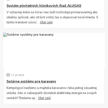
Systém plniteľných hliníkových fliaš ALUGAS
V súčasnej dobe sa čoraz viac ľudí rozhoduje pre karavaning ako
ideálny spôsob, ako stráviť voľný čas a objavovať nové miesta. S
týmto trendom súvisí ...
čítať celé
17
.
10
.
2023
Solárne systémy pre karavany
Kempingoví nadšenci a majitelia karavanov čelia jednej zásadnej
otázke: Ako si zabezpečiť dostatok elektrickej energie na svojich
cestách? Riešenie sp...
čítať celé