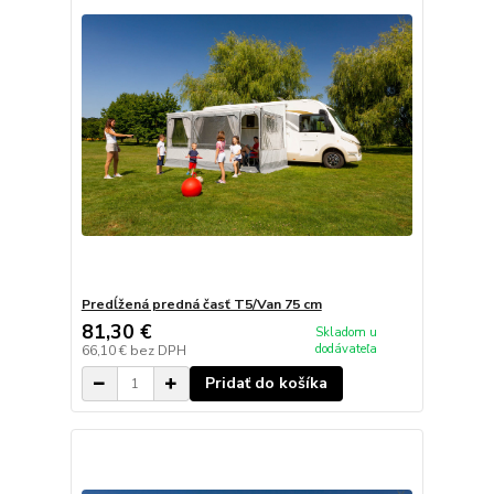
Predĺžená predná časť T5/Van 75 cm
81,30 €
Skladom u
dodávateľa
66,10 €
bez DPH
Pridať do košíka