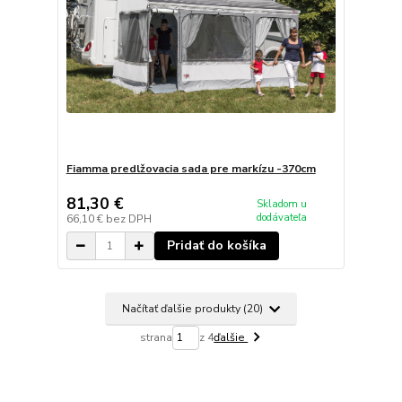
Fiamma predlžovacia sada pre markízu -370cm
81,30 €
Skladom u
dodávateľa
66,10 €
bez DPH
Pridať do košíka
Načítať ďalšie produkty (20)
strana
z 4
ďalšie