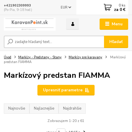
0
ks
+421902309993
EUR
za
0 €
(Po-Pia, 9-18 hod.)
Menu
Hľadať
Úvod
Markízy - Predstany - Stany
Markízy pre karavany
Markízový
predstan FIAMMA
Markízový predstan FIAMMA
Upresniť parametre
Najnovšie
Najlacnejšie
Najdrahšie
Zobrazujem 1-20 z 61