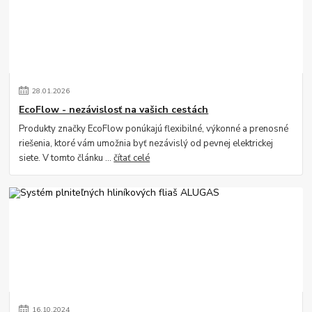
28
.
01
.
2026
EcoFlow - nezávislosť na vašich cestách
Produkty značky EcoFlow ponúkajú flexibilné, výkonné a prenosné
riešenia, ktoré vám umožnia byť nezávislý od pevnej elektrickej
siete. V tomto článku ...
čítať celé
16
.
10
.
2024