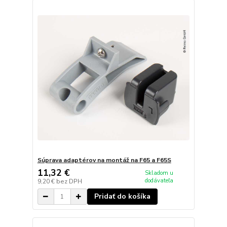
Súprava adaptérov na montáž na F65 a F65S
11,32 €
Skladom u
dodávateľa
9,20 €
bez DPH
Pridať do košíka