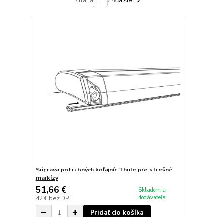
strana
z 4
ďalšie
Súprava potrubných koľajníc Thule pre strešné
markízy
51,66 €
Skladom u
dodávateľa
42 €
bez DPH
Pridať do košíka