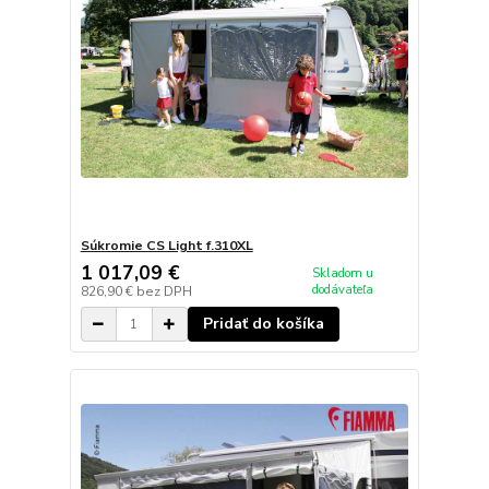
Súkromie CS Light f.310XL
1 017,09 €
Skladom u
dodávateľa
826,90 €
bez DPH
Pridať do košíka