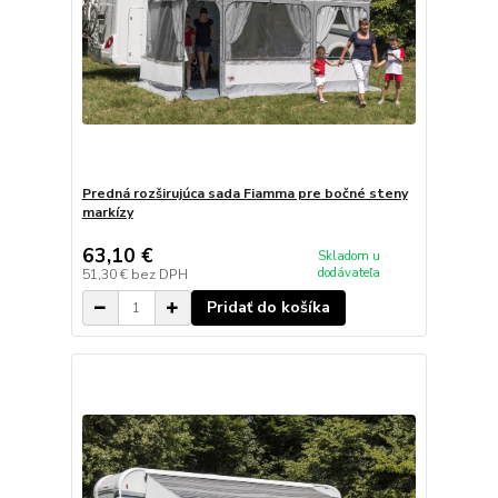
Predná rozširujúca sada Fiamma pre bočné steny
markízy
63,10 €
Skladom u
dodávateľa
51,30 €
bez DPH
Pridať do košíka