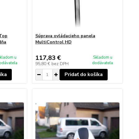
 Top
Súprava ovládacieho panela
dňa
MultiControl HD
117,83 €
kladom u
Skladom u
odávateľa
dodávateľa
95,80 €
bez DPH
íka
Pridať do košíka