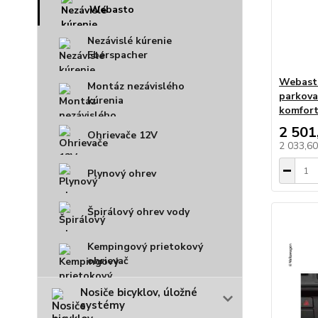
Webasto
Nezávislé kúrenie
Eberspacher
Webasto
Montáz nezávislého
parkova
kúrenia
komfor
2 501
Ohrievače 12V
2 033,6
Plynový ohrev
Špirálový ohrev vody
Kempingový prietokový
ohrievač
Nosiče bicyklov, úložné
systémy