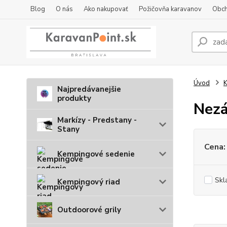
Blog
O nás
Ako nakupovať
Požičovňa karavanov
Obch
Úvod
K
Najpredávanejšie
produkty
Nezá
Markízy - Predstany -
Stany
Cena:
Kempingové sedenie
Skl
Kempingový riad
Outdoorové grily