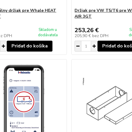
álny držiak pre Whale HEAT
Držiak pre VW T5/T6 pre 
T
AIR 3GT
253,26 €
Skladom u
S
dodávateľa
d
ez DPH
205,90 €
bez DPH
Pridať do košíka
Pridať do koš