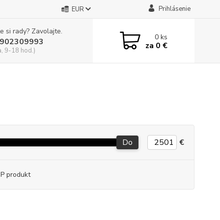
Prihlásenie
EUR
e si rady? Zavolajte.
0
ks
902309993
za
0 €
a, 9-18 hod.)
Do
€
P produkt