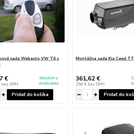
vbová sada Webasto VW T6 s
Montážna sada Kia Ceed TT
c
7 €
361,62 €
Skladom u
S
dodávateľa
d
€
bez DPH
294 €
bez DPH
Pridať do košíka
Pridať do koš