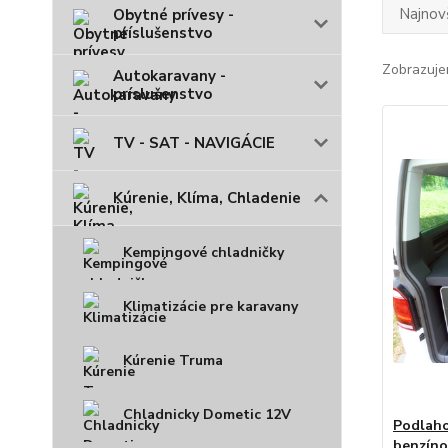
Najnov
Obytné prívesy -
príslušenstvo
Zobrazuje
Autokaravany -
príslušenstvo
TV - SAT - NAVIGÁCIE
Kúrenie, Klíma, Chladenie
Kempingové chladničky
Klimatizácie pre karavany
Kúrenie Truma
Chladnicky Dometic 12V
Podlaho
benzíno