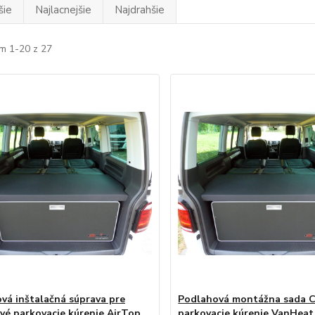
šie
Najlacnejšie
Najdrahšie
m 1-20 z 27
vá inštalačná súprava pre
Podlahová montážna sada C
vé parkovacie kúrenie AirTop
parkovacie kúrenie VanHeat