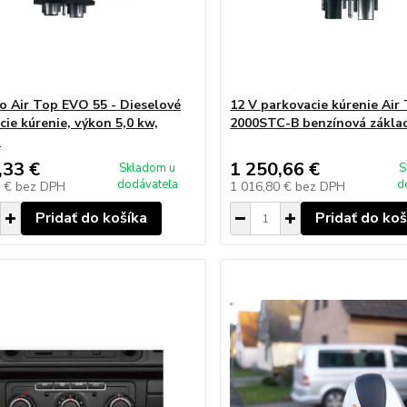
 Air Top EVO 55 - Dieselové
12 V parkovacie kúrenie Air
cie kúrenie, výkon 5,0 kw,
2000STC-B benzínová zákla
t
,33 €
1 250,66 €
Skladom u
S
dodávateľa
d
0 €
bez DPH
1 016,80 €
bez DPH
Pridať do košíka
Pridať do koš