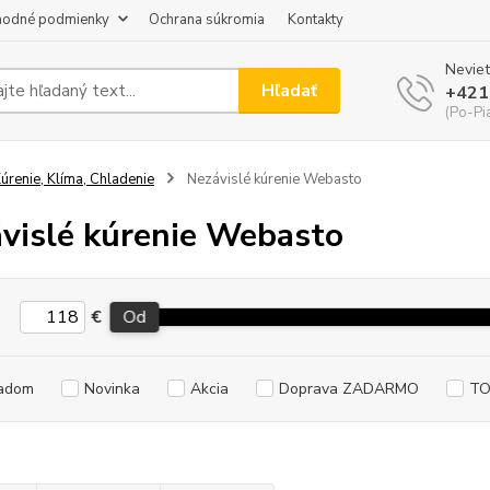
odné podmienky
Ochrana súkromia
Kontakty
Neviet
Hľadať
+421
(Po-Pi
úrenie, Klíma, Chladenie
Nezávislé kúrenie Webasto
vislé kúrenie Webasto
€
Od
adom
Novinka
Akcia
Doprava ZADARMO
TO