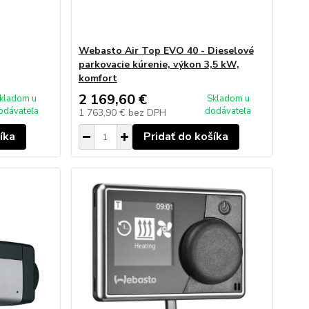
Webasto Air Top EVO 40 - Dieselové
parkovacie kúrenie, výkon 3,5 kW,
komfort
2 169,60 €
kladom u
Skladom u
odávateľa
dodávateľa
1 763,90 €
bez DPH
íka
Pridať do košíka