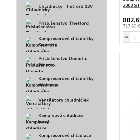
2000 S
Chladnicky Thetford 12V
882,6
Príslušenstvo Thetford
717,60 
Kompresorové chladničky
Dometic
Príslušenstvo Dometic
Waeco
Kompresorove chladničky
Webasto
Ventilátory chladničiek
Kempinové chladiace
boxy
Kompresorové chladiace