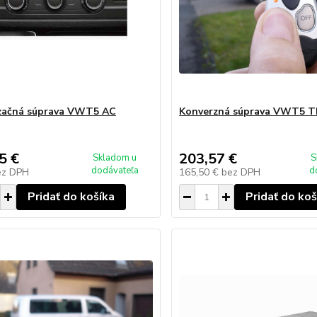
začná súprava VWT5 AC
Konverzná súprava VWT5 
5 €
203,57 €
Skladom u
S
dodávateľa
d
ez DPH
165,50 €
bez DPH
Pridať do košíka
Pridať do koš