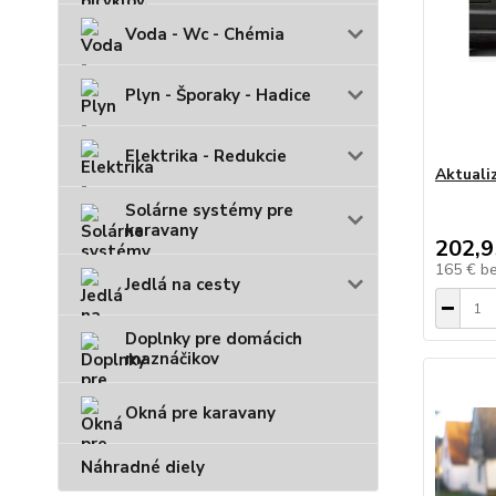
Voda - Wc - Chémia
Plyn - Šporaky - Hadice
Elektrika - Redukcie
Aktuali
Solárne systémy pre
karavany
202,9
165 €
b
Jedlá na cesty
Doplnky pre domácich
maznáčikov
Okná pre karavany
Náhradné diely