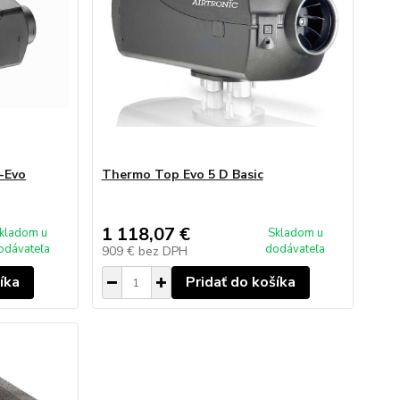
-Evo
Thermo Top Evo 5 D Basic
1 118,07 €
kladom u
Skladom u
odávateľa
dodávateľa
909 €
bez DPH
íka
Pridať do košíka