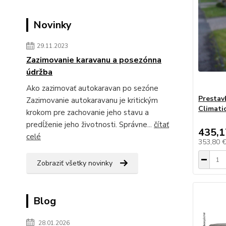
Novinky
29.11.2023
Zazimovanie karavanu a posezónna
údržba
Ako zazimovať autokaravan po sezóne
Presta
Zazimovanie autokaravanu je kritickým
Climati
krokom pre zachovanie jeho stavu a
predĺženie jeho životnosti. Správne...
čítať
435,1
celé
353,80 
Zobraziť všetky novinky
Blog
28.01.2026