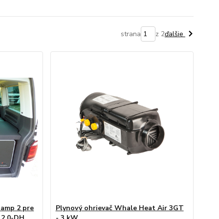
strana
z 2
ďalšie
amp 2 pre
Plynový ohrievač Whale Heat Air 3GT
 2.0-DH
- 3 kW