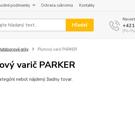
odné podmienky
Ochrana súkromia
Kontakty
Neviet
Hľadať
+421
(Po-Pi
utdoorové grily
Plynový varič PARKER
ový varič PARKER
ategórii nebol nájdený žiadny tovar.