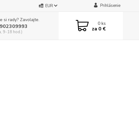
Prihlásenie
EUR
e si rady? Zavolajte.
0
ks
902309993
za
0 €
a, 9-18 hod.)