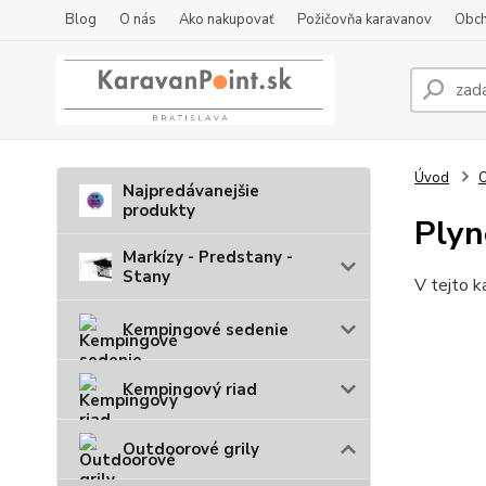
Blog
O nás
Ako nakupovať
Požičovňa karavanov
Obch
Úvod
O
Najpredávanejšie
produkty
Plyn
Markízy - Predstany -
Stany
V tejto k
Kempingové sedenie
Kempingový riad
Outdoorové grily