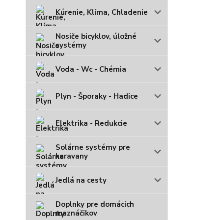
Kúrenie, Klíma, Chladenie
Nosiče bicyklov, úložné
systémy
Voda - Wc - Chémia
Plyn - Šporaky - Hadice
Elektrika - Redukcie
Solárne systémy pre
karavany
Jedlá na cesty
Doplnky pre domácich
maznáčikov