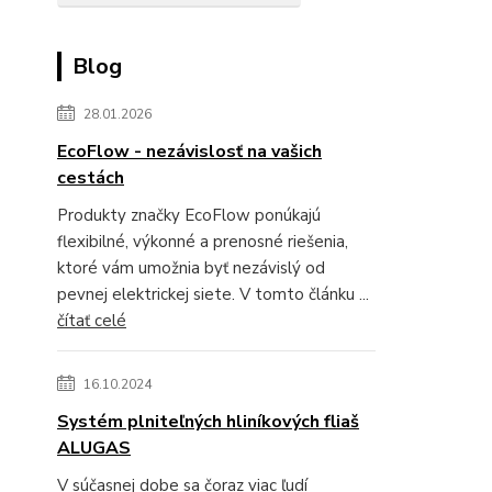
Blog
28.01.2026
EcoFlow - nezávislosť na vašich
cestách
Produkty značky EcoFlow ponúkajú
flexibilné, výkonné a prenosné riešenia,
ktoré vám umožnia byť nezávislý od
pevnej elektrickej siete. V tomto článku ...
čítať celé
16.10.2024
Systém plniteľných hliníkových fliaš
ALUGAS
V súčasnej dobe sa čoraz viac ľudí