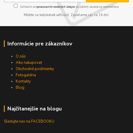
Súhlasím so
spracovaním osobných údajov
za účelom zasielania newslettera.
Môžete sa kedykoľvek odhlásiť. Zasielame raz za 14 dní.
Informácie pre zákazníkov
O nás
Ako nakupovať
Obchodné podmienky
Fotogaléria
Kontakty
Blog
Najčítanejšie na blogu
Sledujte nas na FACEBOOKU