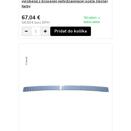
vyrobená z brúsenej nehrdzavejúcej ocele čiernej
farby
67,04 €
Skladom u
dodávateľa
54,50 €
bez DPH
Pridať do košíka