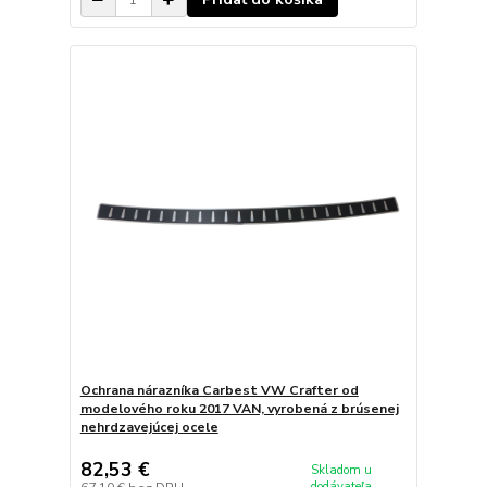
Ochrana nárazníka Carbest VW Crafter od
modelového roku 2017 VAN, vyrobená z brúsenej
nehrdzavejúcej ocele
82,53 €
Skladom u
dodávateľa