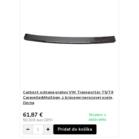
Carbest ochrana prahov VW Transporter T5/T6
Caravelle&Multivan, z brúsenej nerezovej ocele,
čierna
61,87 €
Skladom u
dodávateľa
50,30 €
bez DPH
Pridať do košíka