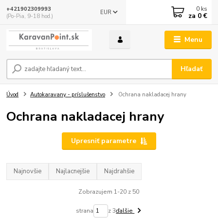
0
ks
+421902309993
EUR
za
0 €
(Po-Pia, 9-18 hod.)
Menu
Hľadať
Úvod
Autokaravany - príslušenstvo
Ochrana nakladacej hrany
Ochrana nakladacej hrany
Upresniť parametre
Najnovšie
Najlacnejšie
Najdrahšie
Zobrazujem 1-20 z 50
strana
z 3
ďalšie