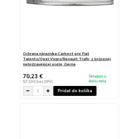
Ochrana nárazníka Carbest pre Fiat
Talento/Opel Vivaro/Renault Trafic, z brúsenej
nehrdzavejúcej ocele, čierna
70,23 €
Skladom u
dodávateľa
57,10 €
bez DPH
Pridať do košíka