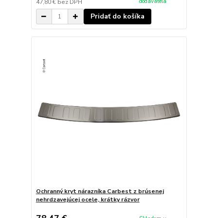
dodávateľa
47,80 €
bez DPH
Pridať do košíka
Ochranný kryt nárazníka Carbest z brúsenej
nehrdzavejúcej ocele, krátky rázvor