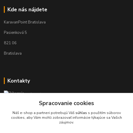
Kde nás nájdete
KaravanPoint Bratislava
Pasienková 5
821 06
Bratislava
Kontakty
Zákaznícka podpora KaravanPoint
+421902309993
Spracovanie cookies
(Po-Pia, 9-18 hod.)
Náš e-shop a partneri potrebujú Váš
súhlas
s použitím súborov
cookies, aby Vám mohli zobrazovať informácie týkajúce sa Vašich
info@karavanpoint.sk
záujmov.