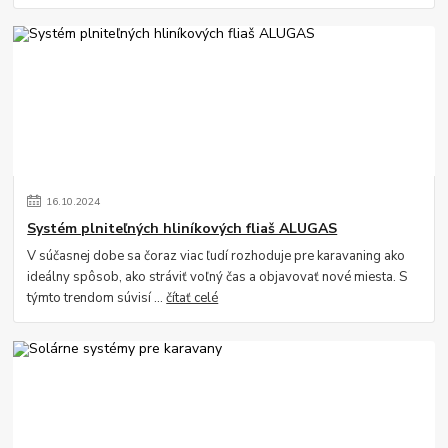
16
.
10
.
2024
Systém plniteľných hliníkových fliaš ALUGAS
V súčasnej dobe sa čoraz viac ľudí rozhoduje pre karavaning ako
ideálny spôsob, ako stráviť voľný čas a objavovať nové miesta. S
týmto trendom súvisí ...
čítať celé