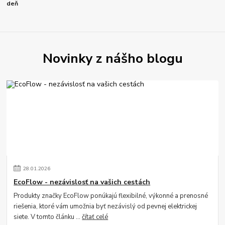
deň
Novinky z nášho blogu
28
.
01
.
2026
EcoFlow - nezávislosť na vašich cestách
Produkty značky EcoFlow ponúkajú flexibilné, výkonné a prenosné
riešenia, ktoré vám umožnia byť nezávislý od pevnej elektrickej
siete. V tomto článku ...
čítať celé