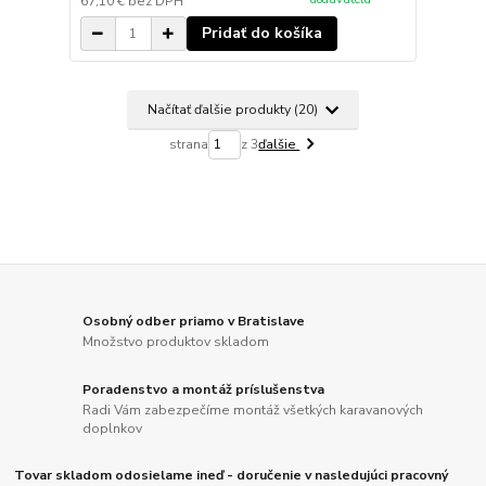
67,10 €
bez DPH
Pridať do košíka
Načítať ďalšie produkty (20)
strana
z 3
ďalšie
Osobný odber priamo v Bratislave
Množstvo produktov skladom
Poradenstvo a montáž príslušenstva
Radi Vám zabezpečíme montáž všetkých karavanových
doplnkov
Tovar skladom odosielame ineď - doručenie v nasledujúci pracovný