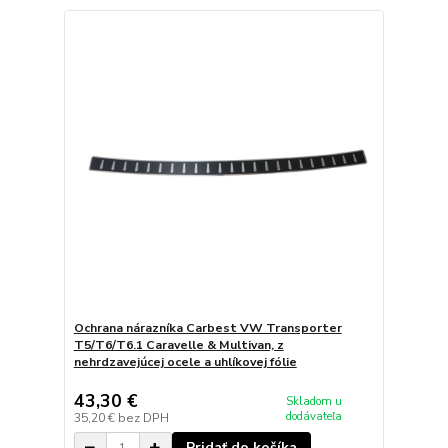
Ochrana nárazníka Carbest VW Transporter
T5/T6/T6.1 Caravelle & Multivan, z
nehrdzavejúcej ocele a uhlíkovej fólie
43,30 €
Skladom u
dodávateľa
35,20 €
bez DPH
Pridať do košíka