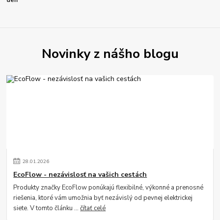
deň
Novinky z nášho blogu
28
.
01
.
2026
EcoFlow - nezávislosť na vašich cestách
Produkty značky EcoFlow ponúkajú flexibilné, výkonné a prenosné
riešenia, ktoré vám umožnia byť nezávislý od pevnej elektrickej
siete. V tomto článku ...
čítať celé