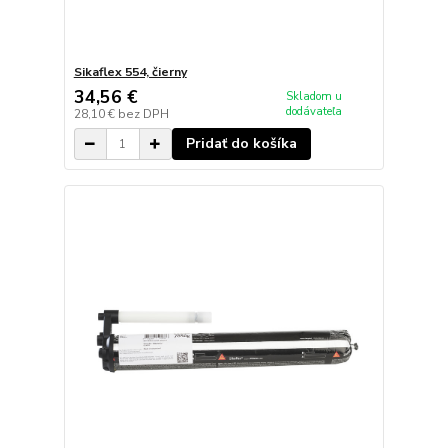
Sikaflex 554, čierny
34,56 €
Skladom u
dodávateľa
28,10 €
bez DPH
Pridať do košíka