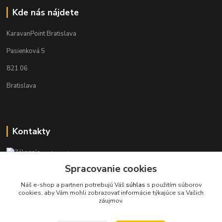
Kde nás nájdete
KaravanPoint Bratislava
Pasienková 5
821 06
Bratislava
Kontakty
Zákaznícka podpora KaravanPoint
+421902309993
Spracovanie cookies
(Po-Pia, 9-18 hod.)
Náš e-shop a partneri potrebujú Váš
súhlas
s použitím súborov
cookies, aby Vám mohli zobrazovať informácie týkajúce sa Vašich
info@karavanpoint.sk
záujmov.