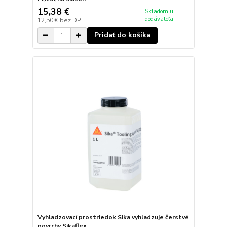
15,38 €
Skladom u
dodávateľa
12,50 €
bez DPH
Pridať do košíka
Vyhladzovací prostriedok Sika vyhladzuje čerstvé
povrchy Sikaflex