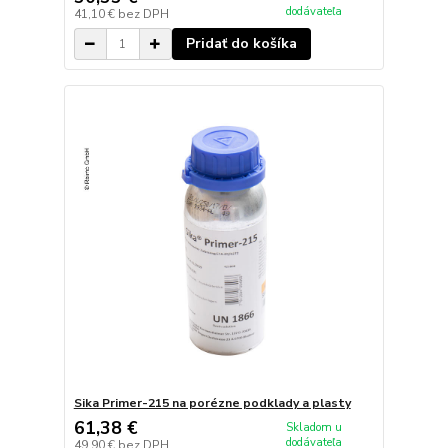
dodávateľa
41,10 €
bez DPH
Pridať do košíka
Sika Primer-215 na porézne podklady a plasty
61,38 €
Skladom u
dodávateľa
49,90 €
bez DPH