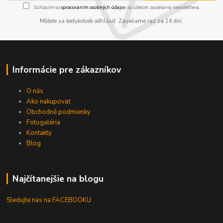
Súhlasím so
spracovaním osobných údajov
za účelom zasielania newslettera.
Môžete sa kedykoľvek odhlásiť. Zasielame raz za 14 dní.
Informácie pre zákazníkov
O nás
Ako nakupovať
Obchodné podmienky
Fotogaléria
Kontakty
Blog
Najčítanejšie na blogu
Sledujte nas na FACEBOOKU