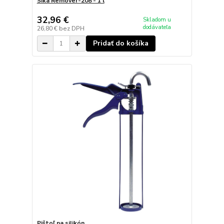
Sika Remover-208 - 1 l
32,96 €
Skladom u
dodávateľa
26,80 €
bez DPH
Pridať do košíka
Pištoľ na silikón