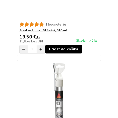
1 hodnotenie
SikaLastomer 514 sivá, 310 ml
19,50 €
/
ks
Skladom > 5 ks
15,85 €
bez DPH
Pridať do košíka