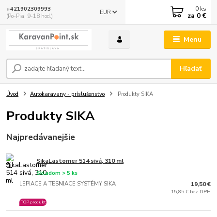
0
ks
+421902309993
EUR
za
0 €
(Po-Pia, 9-18 hod.)
Menu
Hľadať
Úvod
Autokaravany - príslušenstvo
Produkty SIKA
Produkty SIKA
Najpredávanejšie
SikaLastomer 514 sivá, 310 ml
1.
Skladom > 5 ks
LEPIACE A TESNIACE SYSTÉMY SIKA
19,50 €
15,85 € bez DPH
TOP produkt