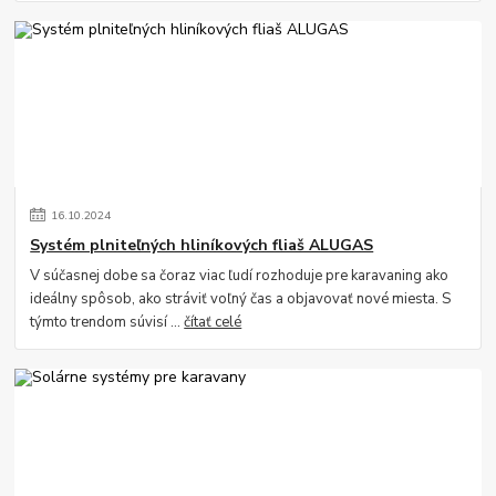
16
.
10
.
2024
Systém plniteľných hliníkových fliaš ALUGAS
V súčasnej dobe sa čoraz viac ľudí rozhoduje pre karavaning ako
ideálny spôsob, ako stráviť voľný čas a objavovať nové miesta. S
týmto trendom súvisí ...
čítať celé