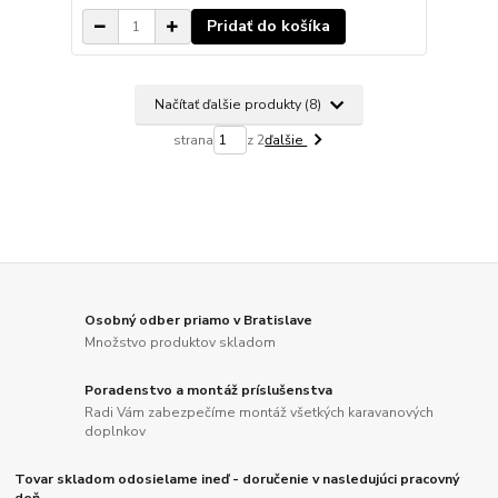
Pridať do košíka
Načítať ďalšie produkty (8)
strana
z 2
ďalšie
Osobný odber priamo v Bratislave
Množstvo produktov skladom
Poradenstvo a montáž príslušenstva
Radi Vám zabezpečíme montáž všetkých karavanových
doplnkov
Tovar skladom odosielame ineď - doručenie v nasledujúci pracovný