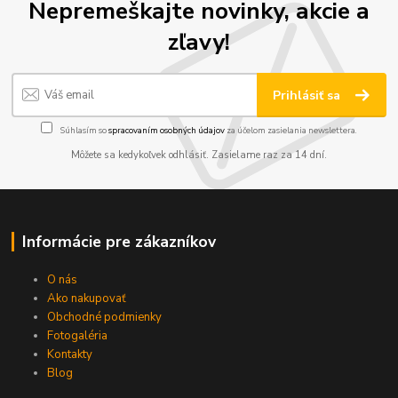
Nepremeškajte novinky, akcie a
zľavy!
Prihlásiť sa
Súhlasím so
spracovaním osobných údajov
za účelom zasielania newslettera.
Môžete sa kedykoľvek odhlásiť. Zasielame raz za 14 dní.
Informácie pre zákazníkov
O nás
Ako nakupovať
Obchodné podmienky
Fotogaléria
Kontakty
Blog