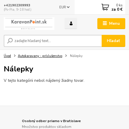
0
ks
+421902309993
EUR
za
0 €
(Po-Pia, 9-18 hod.)
Menu
Hľadať
Úvod
Autokaravany - príslušenstvo
Nálepky
Nálepky
V tejto kategórii nebol nájdený žiadny tovar.
Osobný odber priamo v Bratislave
Množstvo produktov skladom