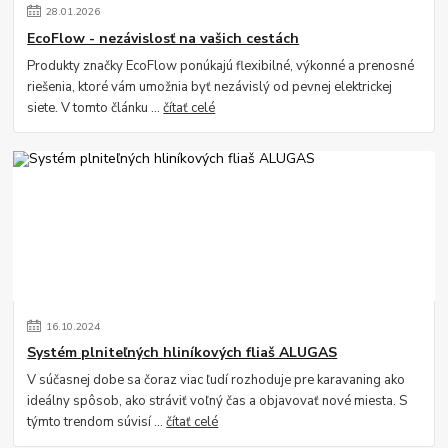
28
.
01
.
2026
EcoFlow - nezávislosť na vašich cestách
Produkty značky EcoFlow ponúkajú flexibilné, výkonné a prenosné
riešenia, ktoré vám umožnia byť nezávislý od pevnej elektrickej
siete. V tomto článku ...
čítať celé
16
.
10
.
2024
Systém plniteľných hliníkových fliaš ALUGAS
V súčasnej dobe sa čoraz viac ľudí rozhoduje pre karavaning ako
ideálny spôsob, ako stráviť voľný čas a objavovať nové miesta. S
týmto trendom súvisí ...
čítať celé