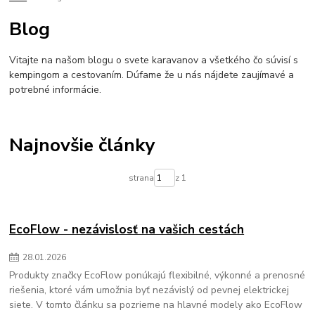
lpg do karavanu
lifepo4
inverter
zaloznezdroje
menicnapatia
Blog
napajaniekarvanu
offgrid
bezkempu
Vitajte na našom blogu o svete karavanov a všetkého čo súvisí s
kempingom a cestovaním. Dúfame že u nás nájdete zaujímavé a
potrebné informácie.
Najnovšie články
strana
z 1
EcoFlow - nezávislosť na vašich cestách
28
.
01
.
2026
Produkty značky EcoFlow ponúkajú flexibilné, výkonné a prenosné
riešenia, ktoré vám umožnia byť nezávislý od pevnej elektrickej
siete. V tomto článku sa pozrieme na hlavné modely ako EcoFlow