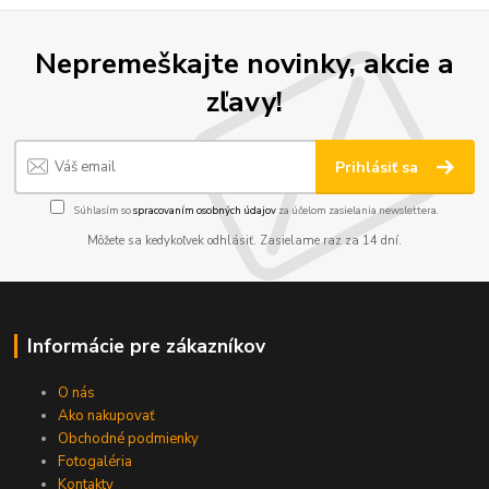
Nepremeškajte novinky, akcie a
zľavy!
Prihlásiť sa
Súhlasím so
spracovaním osobných údajov
za účelom zasielania newslettera.
Môžete sa kedykoľvek odhlásiť. Zasielame raz za 14 dní.
Informácie pre zákazníkov
O nás
Ako nakupovať
Obchodné podmienky
Fotogaléria
Kontakty