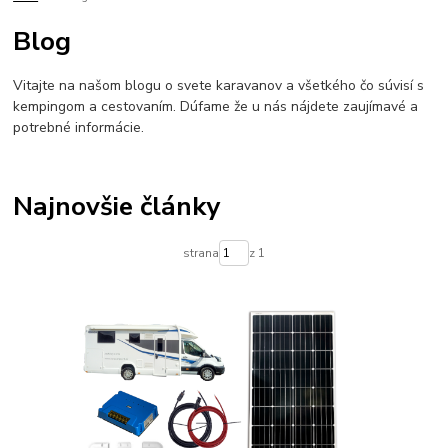
lpg do karavanu
lifepo4
inverter
zaloznezdroje
menicnapatia
Blog
napajaniekarvanu
offgrid
bezkempu
Vitajte na našom blogu o svete karavanov a všetkého čo súvisí s
kempingom a cestovaním. Dúfame že u nás nájdete zaujímavé a
potrebné informácie.
Najnovšie články
strana
z 1