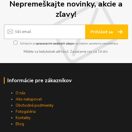
Nepremeškajte novinky, akcie a
zľavy!
Prihlásiť sa
Súhlasím so
spracovaním osobných údajov
za účelom zasielania newslettera.
Môžete sa kedykoľvek odhlásiť. Zasielame raz za 14 dní.
Informácie pre zákazníkov
O nás
Ako nakupovať
Obchodné podmienky
Fotogaléria
Kontakty
Blog