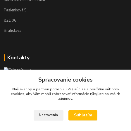
KaravanPoint Bratislava
Pasienková 5
821 06
Bratislava
Kontakty
Zákaznícka podpora KaravanPoint
+421902309993
Spracovanie cookies
(Po-Pia, 9-18 hod.)
Náš e-shop a partneri potrebujú Váš
súhlas
s použitím súborov
cookies, aby Vám mohli zobrazovať informácie týkajúce sa Vašich
info@karavanpoint.sk
záujmov.
Súhlasím
Nastavenia