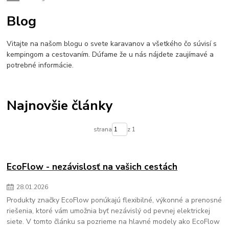
lpg do karavanu
lifepo4
inverter
zaloznezdroje
menicnapatia
Blog
napajaniekarvanu
offgrid
bezkempu
Vitajte na našom blogu o svete karavanov a všetkého čo súvisí s
kempingom a cestovaním. Dúfame že u nás nájdete zaujímavé a
potrebné informácie.
Najnovšie články
strana
z 1
EcoFlow - nezávislosť na vašich cestách
28
.
01
.
2026
Produkty značky EcoFlow ponúkajú flexibilné, výkonné a prenosné
riešenia, ktoré vám umožnia byť nezávislý od pevnej elektrickej
siete. V tomto článku sa pozrieme na hlavné modely ako EcoFlow