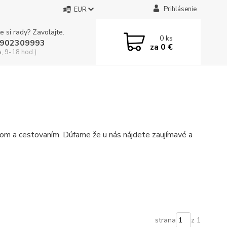
Prihlásenie
EUR
e si rady? Zavolajte.
0
ks
902309993
za
0 €
a, 9-18 hod.)
gom a cestovaním. Dúfame že u nás nájdete zaujímavé a
strana
z 1