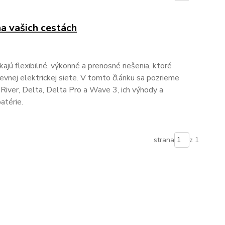
a vašich cestách
ú flexibilné, výkonné a prenosné riešenia, ktoré
evnej elektrickej siete. V tomto článku sa pozrieme
iver, Delta, Delta Pro a Wave 3, ich výhody a
atérie.
strana
z 1