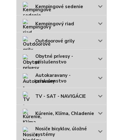
Kempingové sedenie
Kempingový riad
Outdoorové grily
Obytné prívesy -
príslušenstvo
Autokaravany -
príslušenstvo
TV - SAT - NAVIGÁCIE
Kúrenie, Klíma, Chladenie
Nosiče bicyklov, úložné
systémy