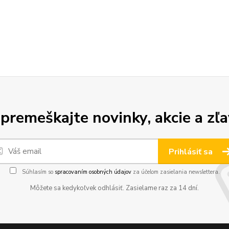
premeškajte novinky, akcie a zľa
Prihlásiť sa
Súhlasím so
spracovaním osobných údajov
za účelom zasielania newslettera.
Môžete sa kedykoľvek odhlásiť. Zasielame raz za 14 dní.