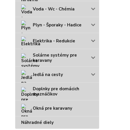
Voda - Wc - Chémia
Plyn - Šporaky - Hadice
Elektrika - Redukcie
Solárne systémy pre
karavany
Jedlá na cesty
Doplnky pre domácich
maznáčikov
Okná pre karavany
Náhradné diely