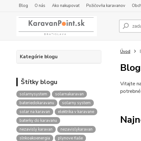
Blog
O nás
Ako nakupovať
Požičovňa karavanov
Obch
Úvod
Kategórie blogu
Blog
Štítky blogu
Vitajte n
potrebné 
solarnysystem
solarnakaravan
bateriedokaravanu
solarny system
solar na karavan
elektrika v karavane
Najn
baterky do karavanu
nezavisly karavan
nezavislykaravan
slnkoakoenergia
plynove flaše