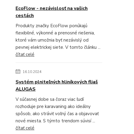
EcoFlow - nezávislosť na vašich
cestách
Produkty značky EcoFlow ponúkajú
flexibilné, výkonné a prenosné riešenia,
ktoré vám umožnia byť nezávislý od
pevnej elektrickej siete. V tomto článku ...
čítať celé
16.10.2024
Systém plniteľných hliníkových fliaš
ALUGAS
V súčasnej dobe sa čoraz viac ľudí
rozhoduje pre karavaning ako ideálny
spôsob, ako stráviť voľný čas a objavovať
nové miesta. S týmto trendom súvisí ...
čítať celé