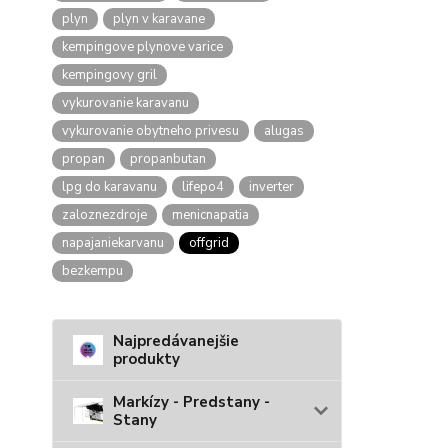
plyn
plyn v karavane
kempingove plynove varice
kempingovy gril
vykurovanie karavanu
vykurovanie obytneho privesu
alugas
propan
propanbutan
lpg do karavanu
lifepo4
inverter
zaloznezdroje
menicnapatia
napajaniekarvanu
offgrid
bezkempu
Najpredávanejšie
produkty
Markízy - Predstany -
Stany