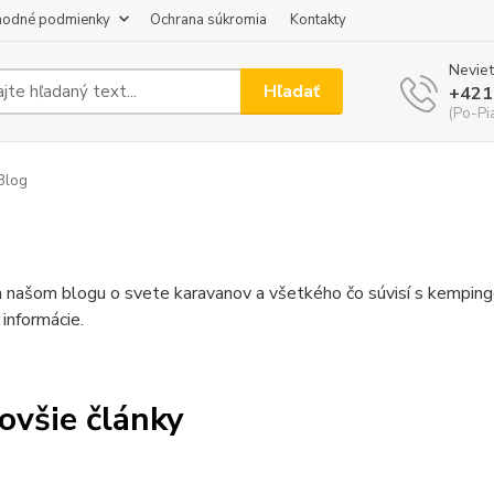
odné podmienky
Ochrana súkromia
Kontakty
Neviet
Hľadať
+421
(Po-Pi
Blog
a našom blogu o svete karavanov a všetkého čo súvisí s kempin
informácie.
ovšie články