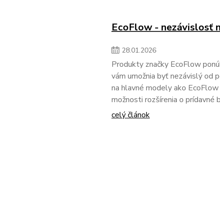
EcoFlow - nezávislosť n
28
.
01
.
2026
Produkty značky EcoFlow ponúkaj
vám umožnia byť nezávislý od p
na hlavné modely ako EcoFlow R
možnosti rozšírenia o prídavné b
celý článok