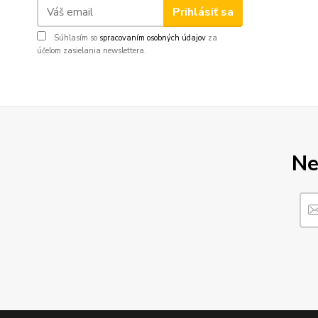
Prihlásiť sa
Súhlasím so
spracovaním osobných údajov
za
účelom zasielania newslettera.
Ne