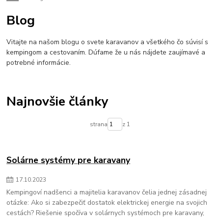
lpg do karavanu
lifepo4
inverter
zaloznezdroje
menicnapatia
Blog
napajaniekarvanu
offgrid
bezkempu
Vitajte na našom blogu o svete karavanov a všetkého čo súvisí s
kempingom a cestovaním. Dúfame že u nás nájdete zaujímavé a
potrebné informácie.
Najnovšie články
strana
z 1
Solárne systémy pre karavany
17
.
10
.
2023
Kempingoví nadšenci a majitelia karavanov čelia jednej zásadnej
otázke: Ako si zabezpečiť dostatok elektrickej energie na svojich
cestách? Riešenie spočíva v solárnych systémoch pre karavany,