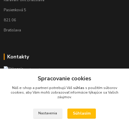
KaravanPoint Bratislava
Pasienková 5
821 06
Bratislava
Kontakty
Zákaznícka podpora KaravanPoint
+421902309993
Spracovanie cookies
(Po-Pia, 9-18 hod.)
Náš e-shop a partneri potrebujú Váš
súhlas
s použitím súborov
cookies, aby Vám mohli zobrazovať informácie týkajúce sa Vašich
info@karavanpoint.sk
záujmov.
Súhlasím
Nastavenia