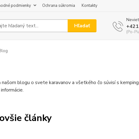
odné podmienky
Ochrana súkromia
Kontakty
Neviet
Hľadať
+421
(Po-Pi
Blog
a našom blogu o svete karavanov a všetkého čo súvisí s kempin
informácie.
ovšie články