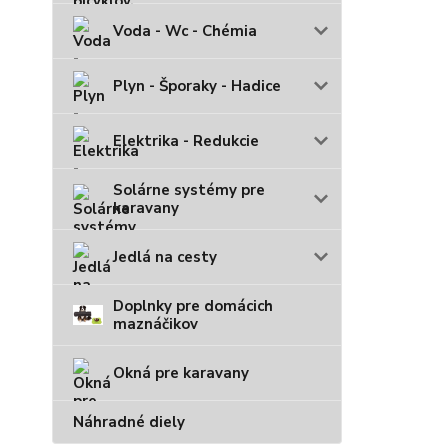
Voda - Wc - Chémia
Plyn - Šporaky - Hadice
Elektrika - Redukcie
Solárne systémy pre
karavany
Jedlá na cesty
Doplnky pre domácich
maznáčikov
Okná pre karavany
Náhradné diely