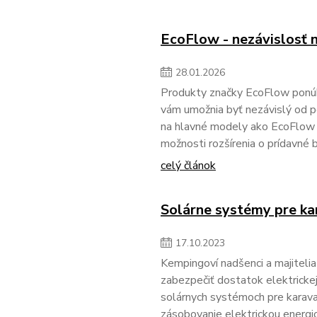
EcoFlow - nezávislosť n
28
.
01
.
2026
Produkty značky EcoFlow ponúkaj
vám umožnia byť nezávislý od p
na hlavné modely ako EcoFlow R
možnosti rozšírenia o prídavné b
celý článok
Solárne systémy pre ka
17
.
10
.
2023
Kempingoví nadšenci a majitelia
zabezpečiť dostatok elektrickej
solárnych systémoch pre karavan
zásobovanie elektrickou energio