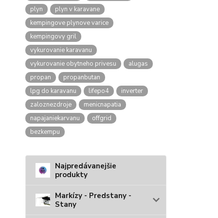
plyn
plyn v karavane
kempingove plynove varice
kempingovy gril
vykurovanie karavanu
vykurovanie obytneho privesu
alugas
propan
propanbutan
lpg do karavanu
lifepo4
inverter
zaloznezdroje
menicnapatia
napajaniekarvanu
offgrid
bezkempu
Najpredávanejšie
produkty
Markízy - Predstany -
Stany