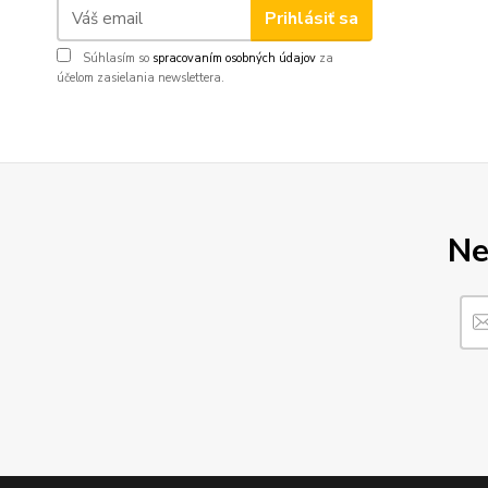
Prihlásiť sa
Súhlasím so
spracovaním osobných údajov
za
účelom zasielania newslettera.
Ne