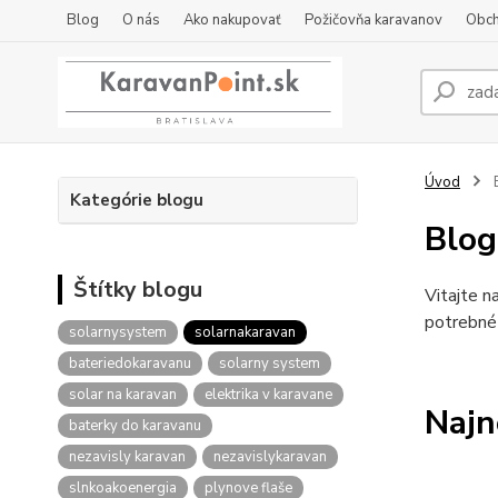
Blog
O nás
Ako nakupovať
Požičovňa karavanov
Obch
Úvod
Kategórie blogu
Blog
Štítky blogu
Vitajte n
potrebné 
solarnysystem
solarnakaravan
bateriedokaravanu
solarny system
solar na karavan
elektrika v karavane
Najn
baterky do karavanu
nezavisly karavan
nezavislykaravan
slnkoakoenergia
plynove flaše