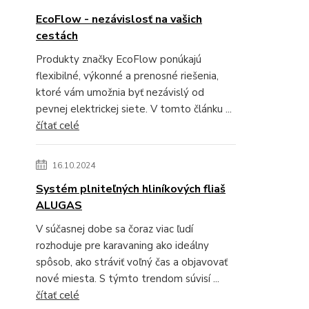
EcoFlow - nezávislosť na vašich
cestách
Produkty značky EcoFlow ponúkajú
flexibilné, výkonné a prenosné riešenia,
ktoré vám umožnia byť nezávislý od
pevnej elektrickej siete. V tomto článku ...
čítať celé
16.10.2024
Systém plniteľných hliníkových fliaš
ALUGAS
V súčasnej dobe sa čoraz viac ľudí
rozhoduje pre karavaning ako ideálny
spôsob, ako stráviť voľný čas a objavovať
nové miesta. S týmto trendom súvisí ...
čítať celé