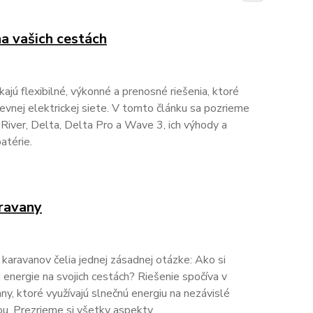
a vašich cestách
ú flexibilné, výkonné a prenosné riešenia, ktoré
evnej elektrickej siete. V tomto článku sa pozrieme
iver, Delta, Delta Pro a Wave 3, ich výhody a
atérie.
ravany
 karavanov čelia jednej zásadnej otázke: Ako si
 energie na svojich cestách? Riešenie spočíva v
y, ktoré využívajú slnečnú energiu na nezávislé
u. Prezrieme si všetky aspekty.