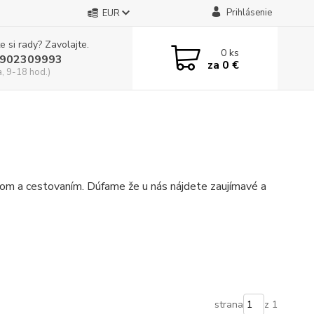
Prihlásenie
EUR
e si rady? Zavolajte.
0
ks
902309993
za
0 €
a, 9-18 hod.)
gom a cestovaním. Dúfame že u nás nájdete zaujímavé a
strana
z 1