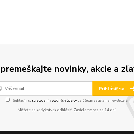
premeškajte novinky, akcie a zľa
Prihlásiť sa
Súhlasím so
spracovaním osobných údajov
za účelom zasielania newslettera.
Môžete sa kedykoľvek odhlásiť. Zasielame raz za 14 dní.