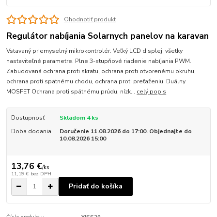
Ohodnotiť produkt
Regulátor nabíjania Solarnych panelov na karavan
Vstavaný priemyselný mikrokontrolér. Veľký LCD displej, všetky
nastaviteľné parametre. Plne 3-stupňové riadenie nabíjania PWM.
Zabudovaná ochrana proti skratu, ochrana proti otvorenému okruhu,
ochrana proti spätnému chodu, ochrana proti preťaženiu. Duálny
MOSFET Ochrana proti spätnému prúdu, nízk...
celý popis
Dostupnosť
Skladom 4 ks
Doba dodania
Doručenie 11.08.2026 do 17:00. Objednajte do
10.08.2026 15:00
13,76 €
/
ks
11,19 €
bez DPH
Pridať do košíka