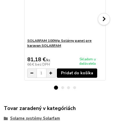
SOLARFAM 100Wp Solárny panel pre
karavan SOLARFAM
150Wp Solár
SOLARFAM B
81,18 €
107,91 
Skladom u
/
ks
dodávateľa
66 €
bez DPH
87,73 €
bez 
Pridať do košíka
Tovar zaradený v kategóriách
Solarne systémy Solarfam