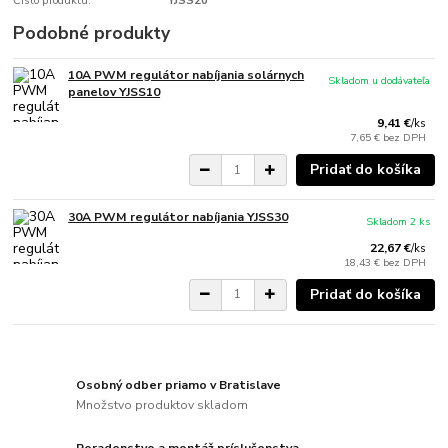
Číslo produktu:
YJSS20
Podobné produkty
10A PWM regulátor nabíjania solárnych
Skladom u dodávateľa
panelov YJSS10
9,41 €
/
ks
7,65 €
bez DPH
Pridať do košíka
30A PWM regulátor nabíjania YJSS30
Skladom 2 ks
22,67 €
/
ks
18,43 €
bez DPH
Pridať do košíka
Osobný odber priamo v Bratislave
Množstvo produktov skladom