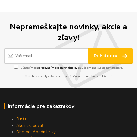
Nepremeškajte novinky, akcie a
zľavy!
Prihlásiť sa
Súhlasím so
spracovaním osobných údajov
za účelom zasielania newslettera.
Môžete sa kedykoľvek odhlásiť. Zasielame raz za 14 dní.
Informácie pre zákazníkov
O nás
Ako nakupovať
Obchodné podmienky