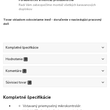
Poradenstvo a montáž príslušenstva
Radi Vám zabezpečíme montáž všetkých karavanových
doplnkov
Tovar skladom odosielame ineď - doručenie v nasledujúci pracovný
deň
Kompletné špecifikácie
Hodnotenie
0
Komentáre
0
Súvisiaci tovar
4
Kompletné špecifikácie
Vstavaný priemyselný mikrokontrolér.