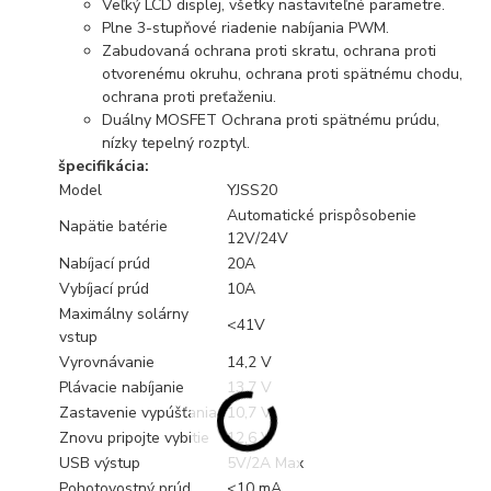
Veľký LCD displej, všetky nastaviteľné parametre.
Plne 3-stupňové riadenie nabíjania PWM.
Zabudovaná ochrana proti skratu, ochrana proti
otvorenému okruhu, ochrana proti spätnému chodu,
ochrana proti preťaženiu.
Duálny MOSFET Ochrana proti spätnému prúdu,
nízky tepelný rozptyl.
špecifikácia:
Model
YJSS20
Automatické prispôsobenie
Napätie batérie
12V/24V
Nabíjací prúd
20A
Vybíjací prúd
10A
Maximálny solárny
<41V
vstup
Vyrovnávanie
14,2 V
Plávacie nabíjanie
13,7 V
Zastavenie vypúšťania
10,7 V
Znovu pripojte vybitie
12,6 V
USB výstup
5V/2A Max
Pohotovostný prúd
<10 mA