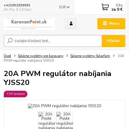
0
ks
+421902309993
EUR
za
0 €
(Po-Pia, 9-18 hod.)
Menu
Hľadať
Úvod
Solárne systémy pre karavany
Solarne systémy Solarfam
20A
PWM regulátor nabíjania YJSS20
20A PWM regulátor nabíjania
YJSS20
TOP produkt