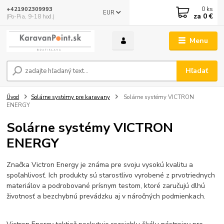
0
ks
+421902309993
EUR
za
0 €
(Po-Pia, 9-18 hod.)
Menu
Hľadať
Úvod
Solárne systémy pre karavany
Solárne systémy VICTRON
ENERGY
Solárne systémy VICTRON
ENERGY
Značka Victron Energy je známa pre svoju vysokú kvalitu a
spoľahlivosť. Ich produkty sú starostlivo vyrobené z prvotriednych
materiálov a podrobované prísnym testom, ktoré zaručujú dlhú
životnosť a bezchybnú prevádzku aj v náročných podmienkach.