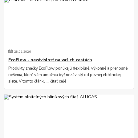
28
.
01
.
2026
EcoFlow - nezávislosť na vašich cestách
Produkty značky EcoFlow ponúkajú flexibilné, výkonné a prenosné
riešenia, ktoré vám umožnia byť nezávislý od pevnej elektrickej
siete. V tomto článku ...
čítať celé