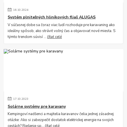
16
.
10
.
2024
Systém plniteľných hliníkových fliaš ALUGAS
V súčasnej dobe sa čoraz viac ľudí rozhoduje pre karavaning ako
ideálny spôsob, ako stráviť voľný čas a objavovať nové miesta. S
týmto trendom súvisí ...
čítať celé
17
.
10
.
2023
Solárne systémy pre karavany
Kempingoví nadšenci a majitelia karavanov čelia jednej zásadnej
otázke: Ako si zabezpečiť dostatok elektrickej energie na svojich
cestách? Riešenie sp...
čítať celé