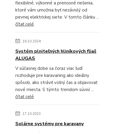
flexibilné, výkonné a prenosné riešenia,
ktoré vám umožnia byť nezávislý od
pevnej elektrickej siete. V tomto článku ...
čítať celé
16.10.2024
Systém plniteľných hliníkových fliaš
ALUGAS
V súčasnej dobe sa čoraz viac ľudí
rozhoduje pre karavaning ako ideálny
spôsob, ako stráviť voľný čas a objavovať
nové miesta. S týmto trendom súvisí ...
čítať celé
17.10.2023
Solárne systémy pre karavany