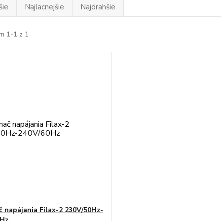
šie
Najlacnejšie
Najdrahšie
m 1-1 z 1
č napájania Filax-2 230V/50Hz-
0Hz