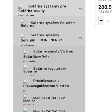
Solárne systémy pre
288,5
karavany
234,60 
Solarne systémy Solarfam
Solárne systémy
VICTRON ENERGY
Solárne panely Victron
Blue Solar
Solárne regulátory
Príslušenstvo k
regulátorom Victron
Meniče DC/AC 12V
Meniče DC/AC 24V