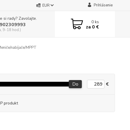
Prihlásenie
EUR
e si rady? Zavolajte.
0
ks
902309993
za
0 €
a, 9-18 hod.)
eniče/nabíjače/MPPT
Do
€
P produkt