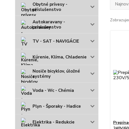
Najnov
Obytné prívesy -
príslušenstvo
Zobrazuje
Autokaravany -
príslušenstvo
TV - SAT - NAVIGÁCIE
Kúrenie, Klíma, Chladenie
Nosiče bicyklov, úložné
systémy
Voda - Wc - Chémia
Plyn - Šporaky - Hadice
Elektrika - Redukcie
Prepína
240V/6