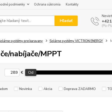
odné podmienky
Ochrana súkromia
Kontakty
Neviet
Hľadať
+421
(Po-Pi
olárne systémy pre karavany
Solárne systémy VICTRON ENERGY
M
če/nabíjače/MPPT
€
Od
adom
Novinka
Akcia
Doprava ZADARMO
TO