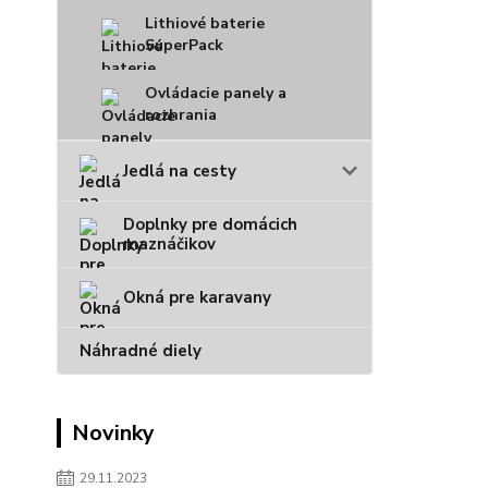
Lithiové baterie
SuperPack
Ovládacie panely a
rozhrania
Jedlá na cesty
Doplnky pre domácich
maznáčikov
Okná pre karavany
Náhradné diely
Novinky
29.11.2023