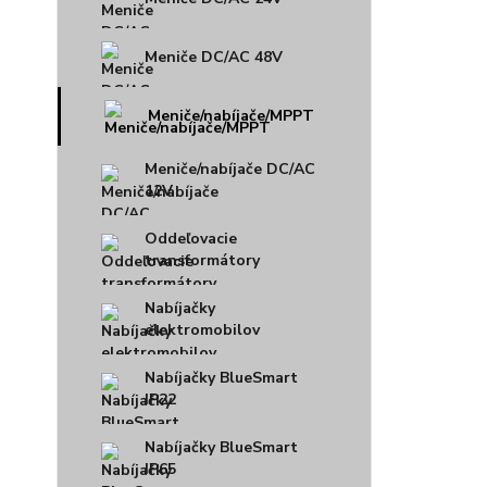
Meniče DC/AC 48V
Meniče/nabíjače/MPPT
Meniče/nabíjače DC/AC
12V
Oddeľovacie
transformátory
Nabíjačky
elektromobilov
Nabíjačky BlueSmart
IP22
Nabíjačky BlueSmart
IP65