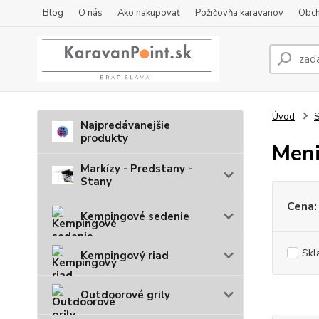
Blog
O nás
Ako nakupovať
Požičovňa karavanov
Obch
Úvod
S
Najpredávanejšie
produkty
Meni
Markízy - Predstany -
Stany
Cena:
Kempingové sedenie
Skl
Kempingový riad
Outdoorové grily