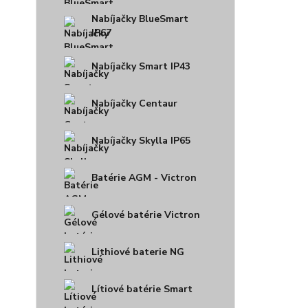
Nabíjačky BlueSmart
IP67
Nabíjačky Smart IP43
Nabíjačky Centaur
Nabíjačky Skylla IP65
Batérie AGM - Victron
Gélové batérie Victron
Lithiové baterie NG
Lítiové batérie Smart