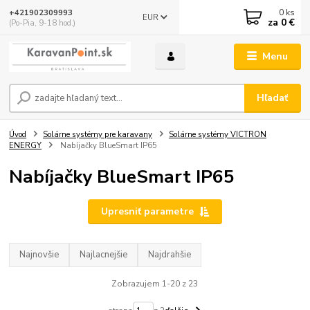
0
ks
+421902309993
EUR
za
0 €
(Po-Pia, 9-18 hod.)
Menu
Hľadať
Úvod
Solárne systémy pre karavany
Solárne systémy VICTRON
ENERGY
Nabíjačky BlueSmart IP65
Nabíjačky BlueSmart IP65
Upresniť parametre
Najnovšie
Najlacnejšie
Najdrahšie
Zobrazujem 1-20 z 23