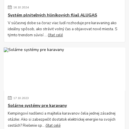
16
.
10
.
2024
Systém plniteľných hliníkových fliaš ALUGAS
V súčasnej dobe sa čoraz viac ľudí rozhoduje pre karavaning ako
ideálny spôsob, ako stráviť voľný čas a objavovať nové miesta. S
týmto trendom súvisí ...
čítať celé
17
.
10
.
2023
Solárne systémy pre karavany
Kempingoví nadšenci a majitelia karavanov čelia jednej zásadnej
otázke: Ako si zabezpečiť dostatok elektrickej energie na svojich
cestách? Riešenie sp...
čítať celé