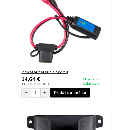
Indikátor batérie s oky M8
14,64 €
Skladom u
dodávateľa
11,90 €
bez DPH
Pridať do košíka