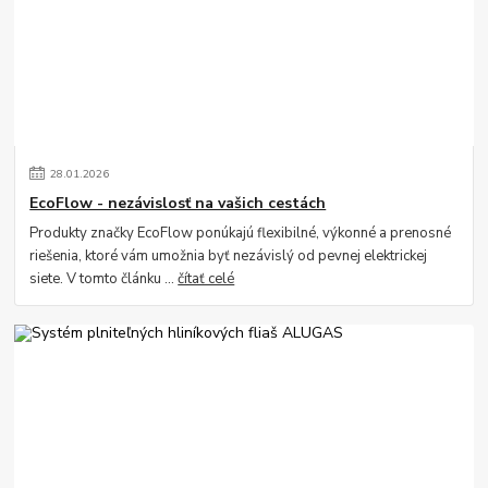
28
.
01
.
2026
EcoFlow - nezávislosť na vašich cestách
Produkty značky EcoFlow ponúkajú flexibilné, výkonné a prenosné
riešenia, ktoré vám umožnia byť nezávislý od pevnej elektrickej
siete. V tomto článku ...
čítať celé