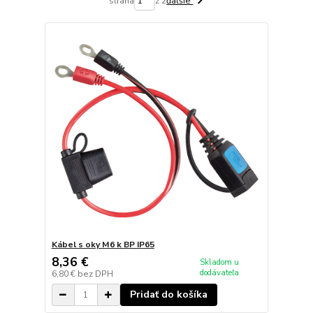
strana
z 2
ďalšie
Kábel s oky M6 k BP IP65
8,36 €
Skladom u
dodávateľa
6,80 €
bez DPH
Pridať do košíka