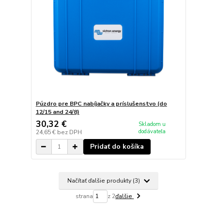
Púzdro pre BPC nabíjačky a príslušenstvo (do
12/15 and 24/8)
30,32 €
Skladom u
dodávateľa
24,65 €
bez DPH
Pridať do košíka
Načítať ďalšie produkty (3)
strana
z 2
ďalšie