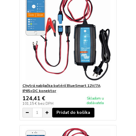
Chytrá nabíjačka batérií BlueSmart 12V/7A
IP65+DC konektor
124,41 €
Skladom u
dodávateľa
101,15 €
bez DPH
Pridať do košíka