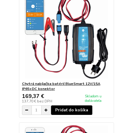
Chytrá nabíjačka batérií BlueSmart 12V/15A
IP65+DC konektor
169,37 €
Skladom u
dodávateľa
137,70 €
bez DPH
Pridať do košíka