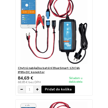
Chytrá nabíjačka batérií BlueSmart 12V/4A
IP65+DC konektor
84,69 €
Skladom u
dodávateľa
68,85 €
bez DPH
Pridať do košíka