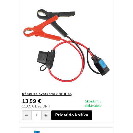
Kábel so svorkami k BP IP65
13,59 €
Skladom u
dodávateľa
11,05 €
bez DPH
Pridať do košíka