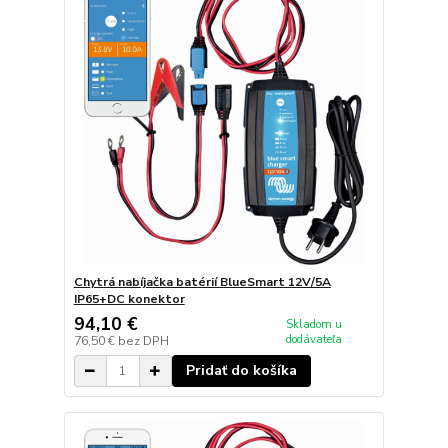
Chytrá nabíjačka batérií BlueSmart 12V/5A
IP65+DC konektor
94,10 €
Skladom u
dodávateľa
76,50 €
bez DPH
Pridať do košíka