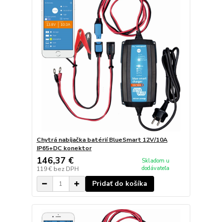
Chytrá nabíjačka batérií BlueSmart 12V/10A
IP65+DC konektor
146,37 €
Skladom u
dodávateľa
119 €
bez DPH
Pridať do košíka