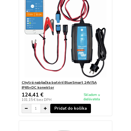
Chytrá nabíjačka batérií BlueSmart 24V/5A
IP65+DC konektor
124,41 €
Skladom u
dodávateľa
101,15 €
bez DPH
Pridať do košíka