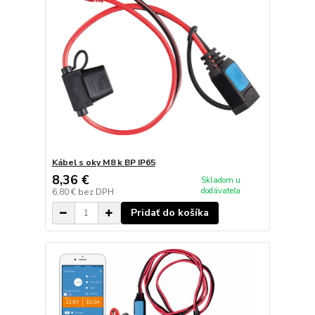
Kábel s oky M8 k BP IP65
8,36 €
Skladom u
dodávateľa
6,80 €
bez DPH
Pridať do košíka