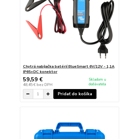
Chytrá nabíjačka batérií BlueSmart 6V/12V - 1,1A
IP65+DC konektor
59,59 €
Skladom u
dodávateľa
48,45 €
bez DPH
Pridať do košíka