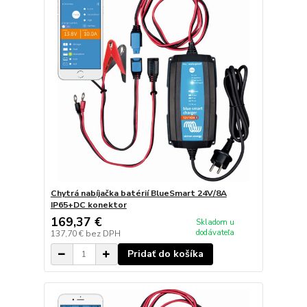
Chytrá nabíjačka batérií BlueSmart 24V/8A
IP65+DC konektor
169,37 €
Skladom u
dodávateľa
137,70 €
bez DPH
Pridať do košíka