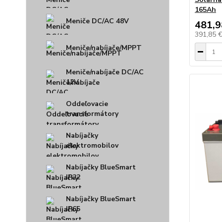
165Ah
Meniče DC/AC 48V
481,9
391,85 
Meniče/nabíjače/MPPT
Meniče/nabíjače DC/AC
12V
Oddeľovacie
transformátory
Nabíjačky
elektromobilov
Nabíjačky BlueSmart
IP22
Nabíjačky BlueSmart
IP65