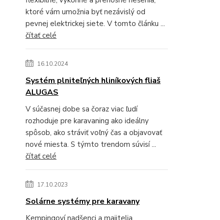
ktoré vám umožnia byť nezávislý od
pevnej elektrickej siete. V tomto článku ...
čítať celé
16.10.2024
Systém plniteľných hliníkových fliaš
ALUGAS
V súčasnej dobe sa čoraz viac ľudí
rozhoduje pre karavaning ako ideálny
spôsob, ako stráviť voľný čas a objavovať
nové miesta. S týmto trendom súvisí ...
čítať celé
17.10.2023
Solárne systémy pre karavany
Kempingoví nadšenci a majitelia