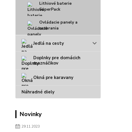
Lithiové baterie
SuperPack
Ovládacie panely a
rozhrania
Jedlá na cesty
Doplnky pre domácich
maznáčikov
Okná pre karavany
Náhradné diely
Novinky
29.11.2023