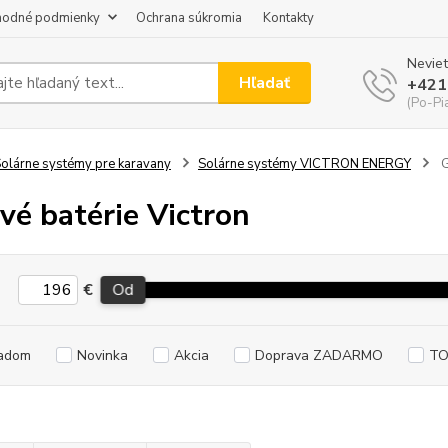
odné podmienky
Ochrana súkromia
Kontakty
Neviet
Hľadať
+421
(Po-Pi
olárne systémy pre karavany
Solárne systémy VICTRON ENERGY
G
vé batérie Victron
€
Od
adom
Novinka
Akcia
Doprava ZADARMO
TO