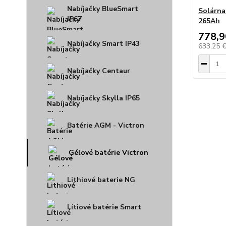
Nabíjačky BlueSmart
Solárna
IP67
265Ah
778,9
Nabíjačky Smart IP43
633,25 
Nabíjačky Centaur
Nabíjačky Skylla IP65
Batérie AGM - Victron
Gélové batérie Victron
Lithiové baterie NG
Lítiové batérie Smart