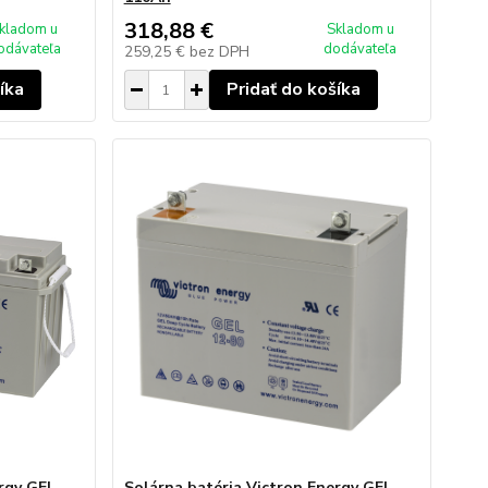
318,88 €
kladom u
Skladom u
odávateľa
dodávateľa
259,25 €
bez DPH
íka
Pridať do košíka
ergy GEL
Solárna batéria Victron Energy GEL