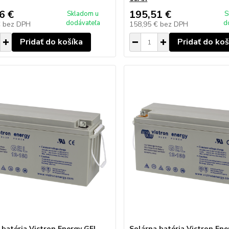
6 €
195,51 €
Skladom u
S
dodávateľa
d
€
bez DPH
158,95 €
bez DPH
Pridať do košíka
Pridať do koš
 batéria Victron Energy GEL
Solárna batéria Victron En