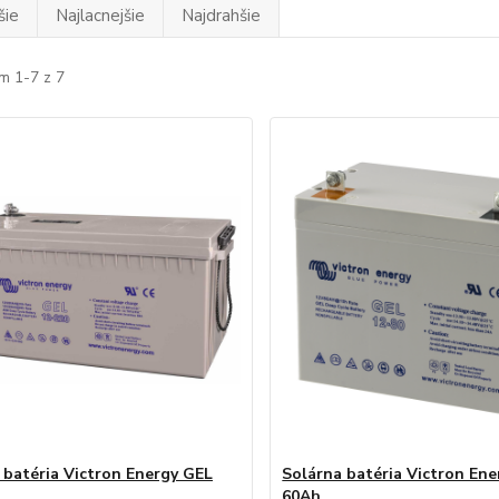
šie
Najlacnejšie
Najdrahšie
m 1-7 z 7
 batéria Victron Energy GEL
Solárna batéria Victron En
60Ah