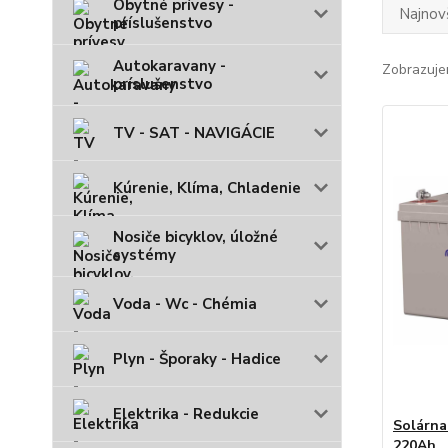
Obytné prívesy -
Najnov
príslušenstvo
Autokaravany -
Zobrazuje
príslušenstvo
TV - SAT - NAVIGÁCIE
Kúrenie, Klíma, Chladenie
Nosiče bicyklov, úložné
systémy
Voda - Wc - Chémia
Plyn - Šporaky - Hadice
Elektrika - Redukcie
Solárna
220Ah