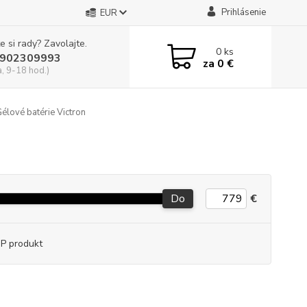
Prihlásenie
EUR
e si rady? Zavolajte.
0
ks
902309993
za
0 €
a, 9-18 hod.)
élové batérie Victron
Do
€
P produkt