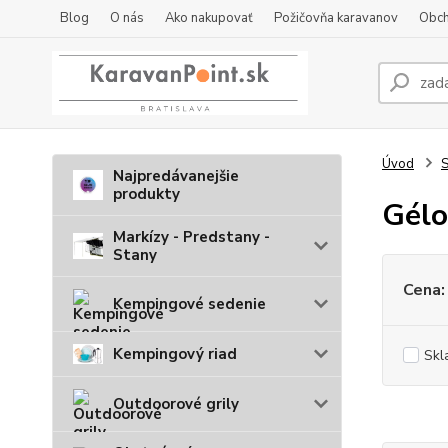
Blog
O nás
Ako nakupovať
Požičovňa karavanov
Obch
Úvod
S
Najpredávanejšie
produkty
Gélo
Markízy - Predstany -
Stany
Cena:
Kempingové sedenie
Kempingový riad
Skl
Outdoorové grily