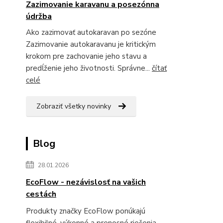
Zazimovanie karavanu a posezónna
údržba
Ako zazimovať autokaravan po sezóne
Zazimovanie autokaravanu je kritickým
krokom pre zachovanie jeho stavu a
predĺženie jeho životnosti. Správne...
čítať
celé
Zobraziť všetky novinky
Blog
28.01.2026
EcoFlow - nezávislosť na vašich
cestách
Produkty značky EcoFlow ponúkajú
flexibilné, výkonné a prenosné riešenia,