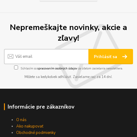
Nepremeškajte novinky, akcie a
zľavy!
Prihlásiť sa
Súhlasím so
spracovaním osobných údajov
za účelom zasielania newslettera.
Môžete sa kedykoľvek odhlásiť. Zasielame raz za 14 dní.
Informácie pre zákazníkov
O nás
Ako nakupovať
Obchodné podmienky