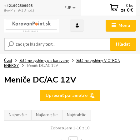
0
ks
+421902309993
EUR
za
0 €
(Po-Pia, 9-18 hod.)
Menu
Hľadať
Úvod
Solárne systémy pre karavany
Solárne systémy VICTRON
ENERGY
Meniče DC/AC 12V
Meniče DC/AC 12V
Upresniť parametre
Najnovšie
Najlacnejšie
Najdrahšie
Zobrazujem 1-10 z 10