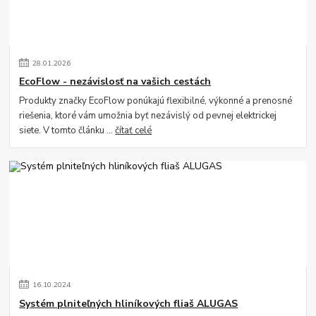
28
.
01
.
2026
EcoFlow - nezávislosť na vašich cestách
Produkty značky EcoFlow ponúkajú flexibilné, výkonné a prenosné
riešenia, ktoré vám umožnia byť nezávislý od pevnej elektrickej
siete. V tomto článku ...
čítať celé
16
.
10
.
2024
Systém plniteľných hliníkových fliaš ALUGAS