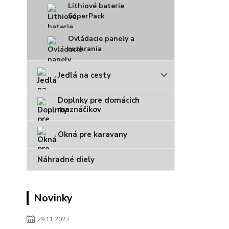
Lithiové baterie
SuperPack
Ovládacie panely a
rozhrania
Jedlá na cesty
Doplnky pre domácich
maznáčikov
Okná pre karavany
Náhradné diely
Novinky
29.11.2023