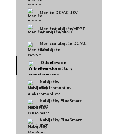
Meniče DC/AC 48V
Meniče/nabíjače/MPPT
Meniče/nabíjače DC/AC
12V
Oddeľovacie
transformátory
Nabíjačky
elektromobilov
Nabíjačky BlueSmart
IP22
Nabíjačky BlueSmart
IP65