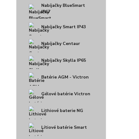
Nabíjačky BlueSmart
IP67
Nabíjačky Smart IP43
Nabíjačky Centaur
Nabíjačky Skylla IP65
Batérie AGM - Victron
Gélové batérie Victron
Lithiové baterie NG
Lítiové batérie Smart