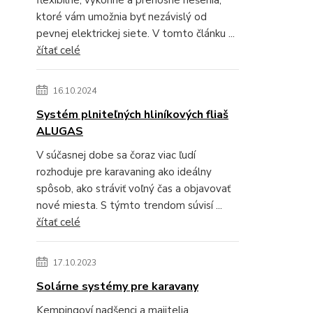
ktoré vám umožnia byť nezávislý od
pevnej elektrickej siete. V tomto článku ...
čítať celé
16.10.2024
Systém plniteľných hliníkových fliaš
ALUGAS
V súčasnej dobe sa čoraz viac ľudí
rozhoduje pre karavaning ako ideálny
spôsob, ako stráviť voľný čas a objavovať
nové miesta. S týmto trendom súvisí ...
čítať celé
17.10.2023
Solárne systémy pre karavany
Kempingoví nadšenci a majitelia