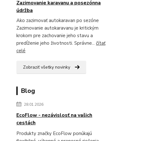
Zazimovanie karavanu a posezónna
údržba
Ako zazimovať autokaravan po sezóne
Zazimovanie autokaravanu je kritickým
krokom pre zachovanie jeho stavu a
predĺženie jeho životnosti. Správne...
čítať
celé
Zobraziť všetky novinky
Blog
28.01.2026
EcoFlow - nezávislosť na vašich
cestách
Produkty značky EcoFlow ponúkajú
flexibilné, výkonné a prenosné riešenia,