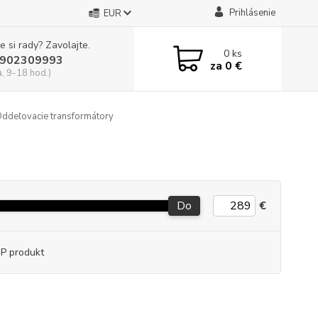
Prihlásenie
EUR
e si rady? Zavolajte.
0
ks
902309993
za
0 €
a, 9-18 hod.)
ddeľovacie transformátory
Do
€
P produkt