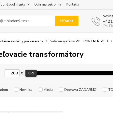
odné podmienky
Ochrana súkromia
Kontakty
Neviet
Hľadať
+421
(Po-Pi
olárne systémy pre karavany
Solárne systémy VICTRON ENERGY
O
ľovacie transformátory
€
Od
adom
Novinka
Akcia
Doprava ZADARMO
TO