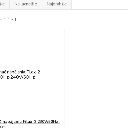
šie
Najlacnejšie
Najdrahšie
m 1-1 z 1
č napájania Filax-2 230V/50Hz-
0Hz