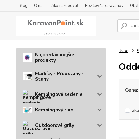
Blog
O nás
Ako nakupovať
Požičovňa karavanov
Obch
Úvod
S
Najpredávanejšie
produkty
Odde
Markízy - Predstany -
Stany
Cena:
Kempingové sedenie
Kempingový riad
Skl
Outdoorové grily