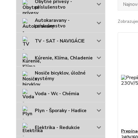
Obytné prívesy -
Najnov
príslušenstvo
Autokaravany -
Zobrazuje
príslušenstvo
TV - SAT - NAVIGÁCIE
Kúrenie, Klíma, Chladenie
Nosiče bicyklov, úložné
systémy
Voda - Wc - Chémia
Plyn - Šporaky - Hadice
Elektrika - Redukcie
Prepína
240V/6