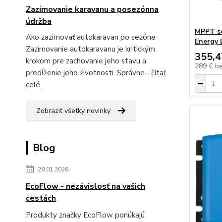
Zazimovanie karavanu a posezónna
údržba
MPPT so
Ako zazimovať autokaravan po sezóne
Energy 
Zazimovanie autokaravanu je kritickým
355,4
krokom pre zachovanie jeho stavu a
289 €
b
predĺženie jeho životnosti. Správne...
čítať
celé
Zobraziť všetky novinky
Blog
28.01.2026
EcoFlow - nezávislosť na vašich
cestách
Produkty značky EcoFlow ponúkajú