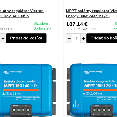
lárny regulátor Victron
MPPT solárny regulátor Vic
BlueSolar 100/15
Energy BlueSolar 150/35
187,14 €
Skladom u
S
dodávateľa
d
bez DPH
152,15 €
bez DPH
Pridať do košíka
Pridať do koš