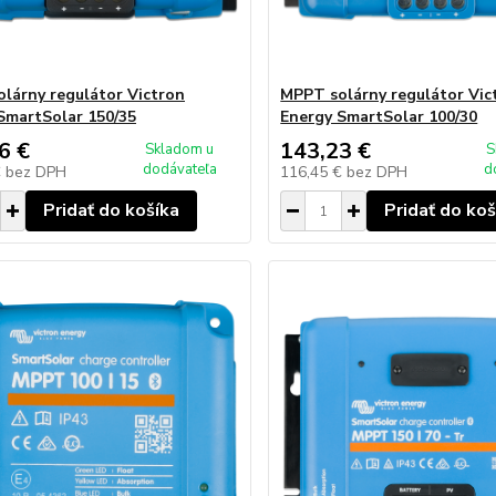
lárny regulátor Victron
MPPT solárny regulátor Vic
SmartSolar 150/35
Energy SmartSolar 100/30
6 €
143,23 €
Skladom u
S
dodávateľa
d
€
bez DPH
116,45 €
bez DPH
Pridať do košíka
Pridať do koš