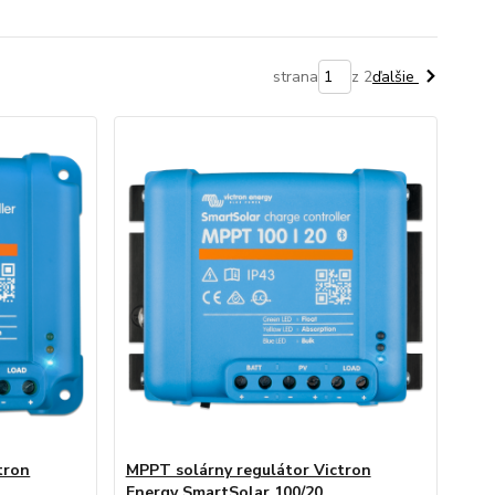
strana
z 2
ďalšie
tron
MPPT solárny regulátor Victron
Energy SmartSolar 100/20