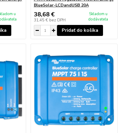
BlueSolar-LCDandUSB 20A
38,68 €
kladom u
Skladom u
odávateľa
dodávateľa
31,45 €
bez DPH
íka
Pridať do košíka