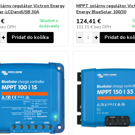
árny regulátor Victron Energy
MPPT solárny regulátor Vic
lar-LCDandUSB 30A
Energy BlueSolar 100/30
 €
124,41 €
Skladom u
S
dodávateľa
d
bez DPH
101,15 €
bez DPH
Pridať do košíka
Pridať do koš