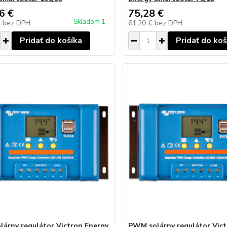
6 €
75,28 €
Skladom 1
€
bez DPH
61,20 €
bez DPH
Pridať do košíka
Pridať do koš
árny regulátor Victron Energy
PWM solárny regulátor Vict