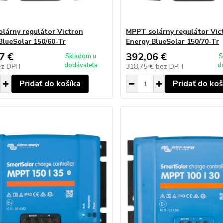
lárny regulátor Victron
MPPT solárny regulátor Vic
BlueSolar 150/60-Tr
Energy BlueSolar 150/70-Tr
7 €
392,06 €
Skladom u
S
dodávateľa
d
ez DPH
318,75 €
bez DPH
Pridať do košíka
Pridať do koš