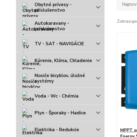
Najnov
Obytné prívesy -
príslušenstvo
Zobrazuje
Autokaravany -
príslušenstvo
TV - SAT - NAVIGÁCIE
Kúrenie, Klíma, Chladenie
Nosiče bicyklov, úložné
systémy
Voda - Wc - Chémia
Plyn - Šporaky - Hadice
Elektrika - Redukcie
MPPT so
Energy 