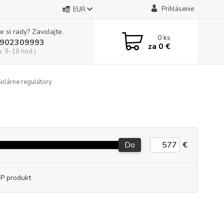
Prihlásenie
EUR
e si rady? Zavolajte.
0
ks
902309993
za
0 €
a, 9-18 hod.)
olárne regulátory
Do
€
P produkt