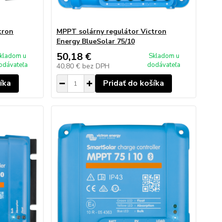
tron
MPPT solárny regulátor Victron
Energy BlueSolar 75/10
50,18 €
kladom u
Skladom u
odávateľa
dodávateľa
40,80 €
bez DPH
íka
Pridať do košíka