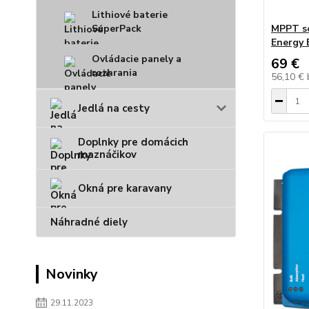
Lithiové baterie
SuperPack
MPPT so
Energy 
Ovládacie panely a
69 €
rozhrania
56,10 €
Jedlá na cesty
Doplnky pre domácich
maznáčikov
Okná pre karavany
Náhradné diely
Novinky
29.11.2023