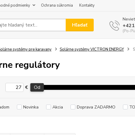
odné podmienky
Ochrana súkromia
Kontakty
Neviet
Hľadať
+421
(Po-Pi
olárne systémy pre karavany
Solárne systémy VICTRON ENERGY
S
rne regulátory
€
Od
adom
Novinka
Akcia
Doprava ZADARMO
TO