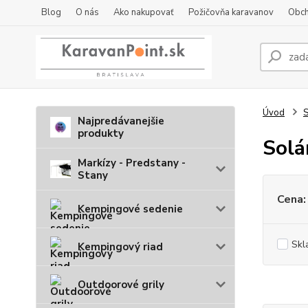
Blog
O nás
Ako nakupovať
Požičovňa karavanov
Obch
Úvod
S
Najpredávanejšie
produkty
Solá
Markízy - Predstany -
Stany
Cena:
Kempingové sedenie
Skl
Kempingový riad
Outdoorové grily