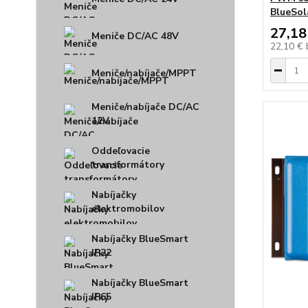
BlueSo
27,18
Meniče DC/AC 48V
22,10 €
Meniče/nabíjače/MPPT
Meniče/nabíjače DC/AC
12V
Oddeľovacie
transformátory
Nabíjačky
elektromobilov
Nabíjačky BlueSmart
IP22
Nabíjačky BlueSmart
IP65