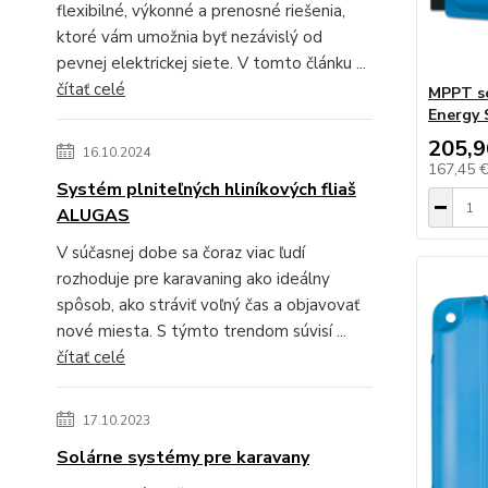
flexibilné, výkonné a prenosné riešenia,
ktoré vám umožnia byť nezávislý od
pevnej elektrickej siete. V tomto článku ...
čítať celé
MPPT so
Energy 
205,9
16.10.2024
167,45 
Systém plniteľných hliníkových fliaš
ALUGAS
V súčasnej dobe sa čoraz viac ľudí
rozhoduje pre karavaning ako ideálny
spôsob, ako stráviť voľný čas a objavovať
nové miesta. S týmto trendom súvisí ...
čítať celé
17.10.2023
Solárne systémy pre karavany