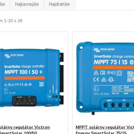
šie
Najlacnejšie
Najdrahšie
m 1-20 z 28
lárny regulátor Victron
MPPT solárny regulátor Vic
SmartSolar 100/50
Energy SmartSolar 75/15