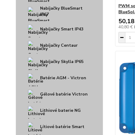
PWM sol
Nabíjačky BlueSmart
BlueSo
IP67
50,18
40,80 €
Nabíjačky Smart IP43
Nabíjačky Centaur
Nabíjačky Skylla IP65
Batérie AGM - Victron
Gélové batérie Victron
Lithiové baterie NG
Lítiové batérie Smart