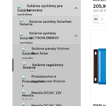
205,9
Solárne systémy pre
karavany
167,45 
Solarne systémy Solarfam
Solárne systémy
VICTRON ENERGY
Solárne panely Victron
Blue Solar
Solárne regulátory
Príslušenstvo k
regulátorom Victron
Meniče DC/AC 12V
PWM sol
Meniče DC/AC 24V