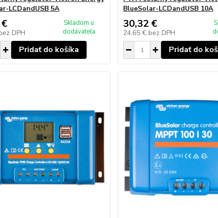
lar-LCDandUSB 5A
BlueSolar-LCDandUSB 10A
 €
30,32 €
Skladom u
S
dodávateľa
d
bez DPH
24,65 €
bez DPH
Pridať do košíka
Pridať do koš