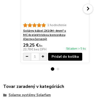
1 hodnotenie
Solárny kábel 2X10M-4mm² s
Solárny káb
MC4+elektrickou koncovkou
MC4+elektr
(čierny+červený)
(čierny+červ
29,25 €
20,82 €
/
ks
/
k
Skladom > 5 ks
23,78 €
bez DPH
16,93 €
bez 
Pridať do košíka
Tovar zaradený v kategóriách
Solarne systémy Solarfam