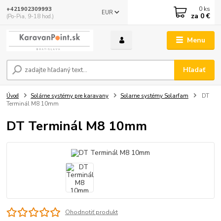
0
ks
+421902309993
EUR
za
0 €
(Po-Pia, 9-18 hod.)
Menu
Hľadať
Úvod
Solárne systémy pre karavany
Solarne systémy Solarfam
DT
Terminál M8 10mm
DT Terminál M8 10mm
Ohodnotiť produkt