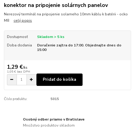
konektor na pripojenie solárnych panelov
Nerezový termínál na pripojenie solarneho 10mm káblu k batérii - ocko
M8
celý popis
Dostupnosť
Skladom > 5 ks
Doba dodania
Doručenie zajtra do 17:00. Objednajte dnes do
15:00
1,29 €
/
ks
1,05 €
bez DPH
Pridať do košíka
Číslo produktu:
5015
Osobný odber priamo v Bratislave
Množstvo produktov skladom