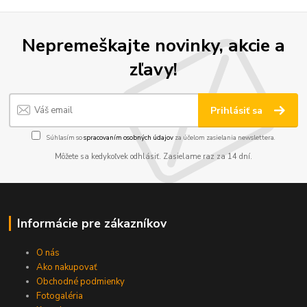
Nepremeškajte novinky, akcie a
zľavy!
Prihlásiť sa
Súhlasím so
spracovaním osobných údajov
za účelom zasielania newslettera.
Môžete sa kedykoľvek odhlásiť. Zasielame raz za 14 dní.
Informácie pre zákazníkov
O nás
Ako nakupovať
Obchodné podmienky
Fotogaléria