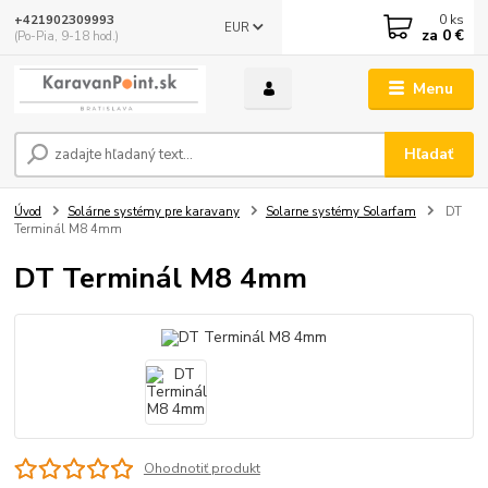
0
ks
+421902309993
EUR
za
0 €
(Po-Pia, 9-18 hod.)
Menu
Hľadať
Úvod
Solárne systémy pre karavany
Solarne systémy Solarfam
DT
Terminál M8 4mm
DT Terminál M8 4mm
Ohodnotiť produkt