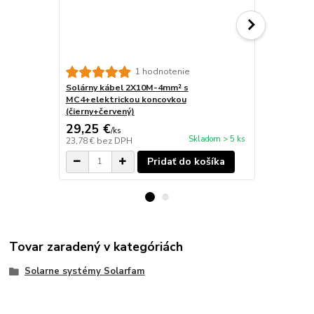
1 hodnotenie
Solárny kábel 2X10M-4mm² s
Solárny káb
MC4+elektrickou koncovkou
MC4+elektr
(čierny+červený)
(čierny+červ
29,25 €
20,82 €
/
ks
/
k
Skladom > 5 ks
23,78 €
bez DPH
16,93 €
bez 
Pridať do košíka
Tovar zaradený v kategóriách
Solarne systémy Solarfam