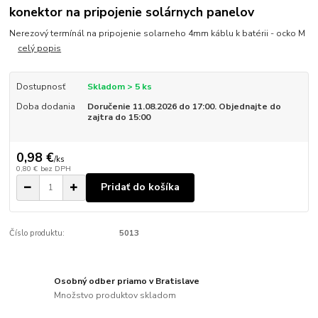
konektor na pripojenie solárnych panelov
Nerezový termínál na pripojenie solarneho 4mm káblu k batérii - ocko M
celý popis
Dostupnosť
Skladom > 5 ks
Doba dodania
Doručenie 11.08.2026 do 17:00. Objednajte do
zajtra do 15:00
0,98 €
/
ks
0,80 €
bez DPH
Pridať do košíka
Číslo produktu:
5013
Osobný odber priamo v Bratislave
Množstvo produktov skladom