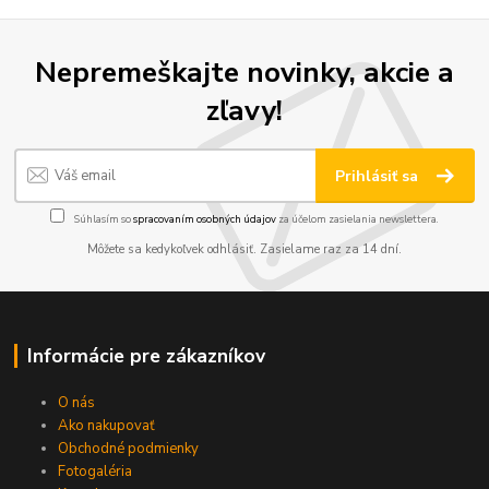
Nepremeškajte novinky, akcie a
zľavy!
Prihlásiť sa
Súhlasím so
spracovaním osobných údajov
za účelom zasielania newslettera.
Môžete sa kedykoľvek odhlásiť. Zasielame raz za 14 dní.
Informácie pre zákazníkov
O nás
Ako nakupovať
Obchodné podmienky
Fotogaléria