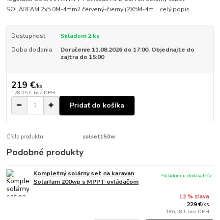
SOLARFAM 2x5.0M-4mm2 červený-čierny (2X5M-4m...
celý popis
Dostupnosť
Skladom 2 ks
Doba dodania
Doručenie 11.08.2026 do 17:00. Objednajte do
zajtra do 15:00
219 €
/
ks
178,05 €
bez DPH
Pridať do košíka
Číslo produktu:
solset150w
Podobné produkty
Kompletný solárny set na karavan
Skladom u dodávateľa
Solarfam 200wp s MPPT ovládačom
12 % zľava
229 €
/
ks
186,18 €
bez DPH