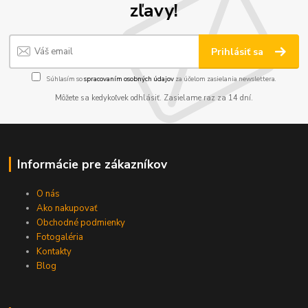
zľavy!
Prihlásiť sa
Súhlasím so
spracovaním osobných údajov
za účelom zasielania newslettera.
Môžete sa kedykoľvek odhlásiť. Zasielame raz za 14 dní.
Informácie pre zákazníkov
O nás
Ako nakupovať
Obchodné podmienky
Fotogaléria
Kontakty
Blog