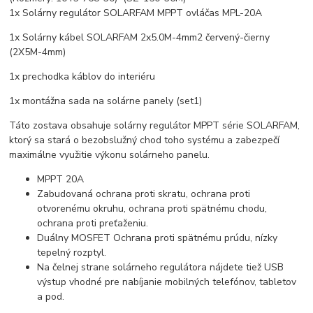
1x Solárny regulátor SOLARFAM MPPT ovláčas MPL-20A
1x Solárny kábel SOLARFAM 2x5.0M-4mm2 červený-čierny
(2X5M-4mm)
1x prechodka káblov do interiéru
1x montážna sada na solárne panely (set1)
Táto zostava obsahuje solárny regulátor MPPT série SOLARFAM,
ktorý sa stará o bezobslužný chod toho systému a zabezpečí
maximálne využitie výkonu solárneho panelu.
MPPT 20A
Zabudovaná ochrana proti skratu, ochrana proti
otvorenému okruhu, ochrana proti spätnému chodu,
ochrana proti preťaženiu.
Duálny MOSFET Ochrana proti spätnému prúdu, nízky
tepelný rozptyl.
Na čelnej strane solárneho regulátora nájdete tiež USB
výstup vhodné pre nabíjanie mobilných telefónov, tabletov
a pod.