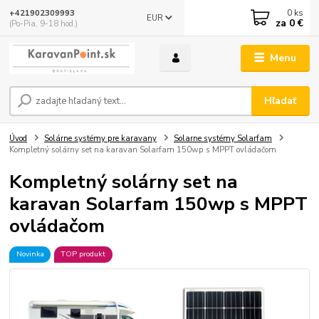
0
ks
+421902309993
EUR
za
0 €
(Po-Pia, 9-18 hod.)
Menu
Hľadať
Úvod
Solárne systémy pre karavany
Solarne systémy Solarfam
Kompletný solárny set na karavan Solarfam 150wp s MPPT ovládačom
Kompletný solárny set na
karavan Solarfam 150wp s MPPT
ovládačom
Novinka
TOP produkt