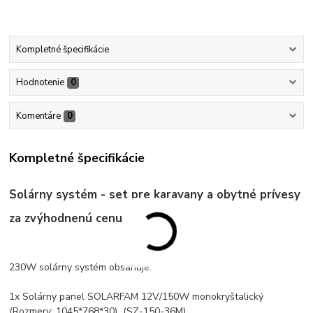
Kompletné špecifikácie
Hodnotenie
0
Komentáre
0
Kompletné špecifikácie
Solárny systém - set pre karavany a obytné prívesy
za zvýhodnenú cenu
230W solárny systém obsahuje:
1x Solárny panel SOLARFAM 12V/150W monokryštalický
(Rozmery: 1045*768*30) (SZ-150-36M)