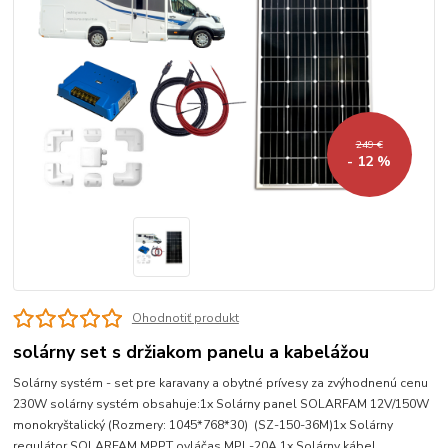
249 €
- 12 %
Ohodnotiť produkt
solárny set s držiakom panelu a kabelážou
Solárny systém - set pre karavany a obytné prívesy za zvýhodnenú cenu
230W solárny systém obsahuje:1x Solárny panel SOLARFAM 12V/150W
monokryštalický (Rozmery: 1045*768*30) (SZ-150-36M)1x Solárny
regulátor SOLARFAM MPPT ovláčas MPL-20A 1x Solárny kábel