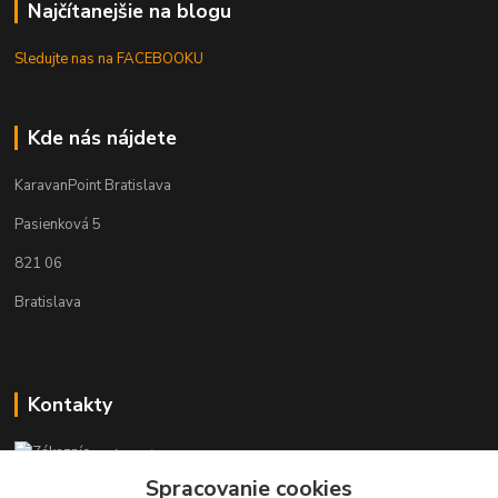
Najčítanejšie na blogu
Sledujte nas na FACEBOOKU
Kde nás nájdete
KaravanPoint Bratislava
Pasienková 5
821 06
Bratislava
Kontakty
Zákaznícka podpora KaravanPoint
+421902309993
Spracovanie cookies