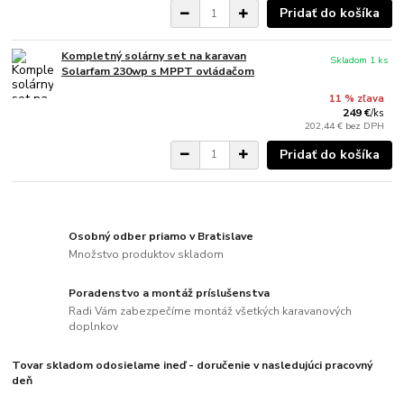
Pridať do košíka
Kompletný solárny set na karavan
Skladom 1 ks
Solarfam 230wp s MPPT ovládačom
11 % zľava
249 €
/
ks
202,44 €
bez DPH
Pridať do košíka
Osobný odber priamo v Bratislave
Množstvo produktov skladom
Poradenstvo a montáž príslušenstva
Radi Vám zabezpečíme montáž všetkých karavanových
doplnkov
Tovar skladom odosielame ineď - doručenie v nasledujúci pracovný
deň