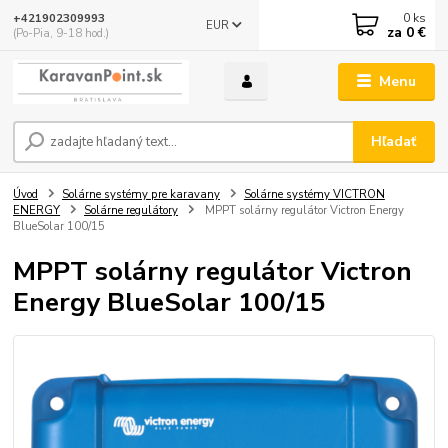
0
ks
+421902309993
EUR
za
0 €
(Po-Pia, 9-18 hod.)
Menu
Hľadať
Úvod
Solárne systémy pre karavany
Solárne systémy VICTRON
ENERGY
Solárne regulátory
MPPT solárny regulátor Victron Energy
BlueSolar 100/15
MPPT solárny regulátor Victron
Energy BlueSolar 100/15