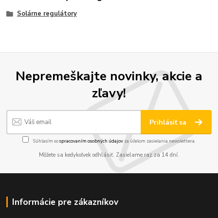
Solárne regulátory
Nepremeškajte novinky, akcie a
zľavy!
Prihlásiť sa
Súhlasím so
spracovaním osobných údajov
za účelom zasielania newslettera.
Môžete sa kedykoľvek odhlásiť. Zasielame raz za 14 dní.
Informácie pre zákazníkov