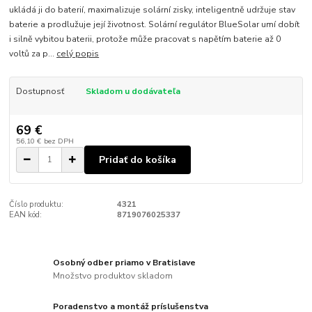
ukládá ji do baterií, maximalizuje solární zisky, inteligentně udržuje stav
baterie a prodlužuje její životnost. Solární regulátor BlueSolar umí dobít
i silně vybitou baterii, protože může pracovat s napětím baterie až 0
voltů za p...
celý popis
Dostupnosť
Skladom u dodávateľa
69 €
56,10 €
bez DPH
Pridať do košíka
Číslo produktu:
4321
EAN kód:
8719076025337
Osobný odber priamo v Bratislave
Množstvo produktov skladom
Poradenstvo a montáž príslušenstva