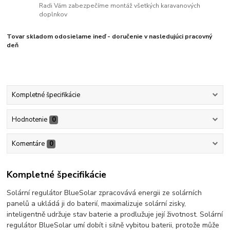
Radi Vám zabezpečíme montáž všetkých karavanových
doplnkov
Tovar skladom odosielame ineď - doručenie v nasledujúci pracovný
deň
Kompletné špecifikácie
Hodnotenie
0
Komentáre
0
Kompletné špecifikácie
Solární regulátor BlueSolar zpracovává energii ze solárních
panelů a ukládá ji do baterií, maximalizuje solární zisky,
inteligentně udržuje stav baterie a prodlužuje její životnost. Solární
regulátor BlueSolar umí dobít i silně vybitou baterii, protože může