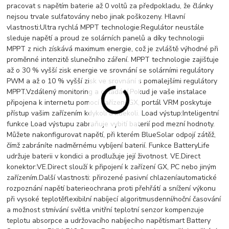
pracovat s napětím baterie až 0 voltů za předpokladu, že články
nejsou trvale sulfatovány nebo jinak poškozeny. Hlavní
vlastnosti:Ultra rychlá MPPT technologie:Regulátor neustále
sleduje napětí a proud ze solárních panelů a díky technologii
MPPT z nich získává maximum energie, což je zvláště výhodné při
proměnné intenzitě slunečního záření. MPPT technologie zajišťuje
až o 30 % vyšší zisk energie ve srovnání se solárními regulátory
PWM a až o 10 % vyšší zisk ve srovnání s pomalejšími regulátory
MPPT.Vzdálený monitoring a ovládání:Pokud je vaše instalace
připojena k internetu pomocí zařízení GX, portál VRM poskytuje
přístup vašim zařízením kdykoli a kdekoli. Load výstup:Inteligentní
funkce Load výstupu zabraňuje vybití baterií pod mezní hodnoty.
Můžete nakonfigurovat napětí, při kterém BlueSolar odpojí zátěž,
čímž zabráníte nadměrnému vybíjení baterií. Funkce BatteryLife
udržuje baterii v kondici a prodlužuje její životnost. VE.Direct
konektor:VE.Direct slouží k připojení k zařízení GX, PC nebo jiným
zařízením.Další vlastnosti: přirozené pasivní chlazeníautomatické
rozpoznání napětí baterieochrana proti přehřátí a snížení výkonu
při vysoké teplotěflexibilní nabíjecí algoritmusdenní/noční časování
a možnost stmívání světla vnitřní teplotní senzor kompenzuje
teplotu absorpce a udržovacího nabíjecího napětísmart Battery