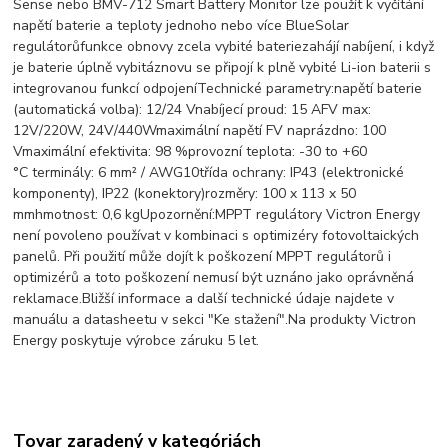
Sense nebo BMV-712 Smart Battery Monitor lze použít k vyčítání
napětí baterie a teploty jednoho nebo více BlueSolar
regulátorůfunkce obnovy zcela vybité bateriezahájí nabíjení, i když
je baterie úplně vybitáznovu se připojí k plně vybité Li-ion baterii s
integrovanou funkcí odpojeníTechnické parametry:napětí baterie
(automatická volba): 12/24 Vnabíjecí proud: 15 AFV max:
12V/220W, 24V/440Wmaximální napětí FV naprázdno: 100
Vmaximální efektivita: 98 %provozní teplota: -30 to +60
°C terminály: 6 mm² / AWG10třída ochrany: IP43 (elektronické
komponenty), IP22 (konektory)rozměry: 100 x 113 x 50
mmhmotnost: 0,6 kgUpozornění:MPPT regulátory Victron Energy
není povoleno používat v kombinaci s optimizéry fotovoltaických
panelů. Při použití může dojít k poškození MPPT regulátorů i
optimizérů a toto poškození nemusí být uznáno jako oprávněná
reklamace.Bližší informace a další technické údaje najdete v
manuálu a datasheetu v sekci "Ke stažení".Na produkty Victron
Energy poskytuje výrobce záruku 5 let.
Tovar zaradený v kategóriách