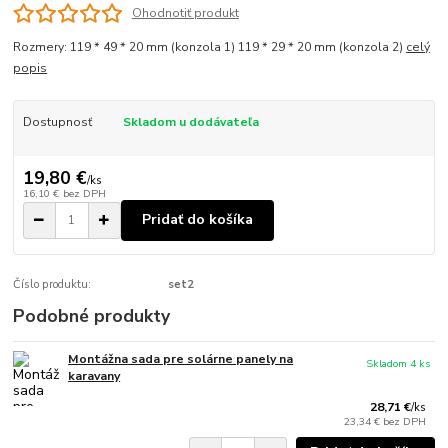
Ohodnotiť produkt
Rozmery: 119 * 49 * 20 mm (konzola 1) 119 * 29 * 20 mm (konzola 2)
celý
popis
Dostupnosť
Skladom u dodávateľa
19,80 €
/
ks
16,10 €
bez DPH
Pridať do košíka
Číslo produktu:
set2
Podobné produkty
Montážna sada pre solárne panely na
Skladom 4 ks
karavany
28,71 €
/
ks
23,34 €
bez DPH