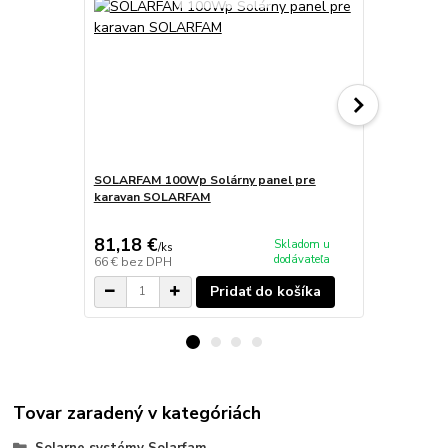
SOLARFAM 100Wp Solárny panel pre
karavan SOLARFAM
150Wp Solár
SOLARFAM B
81,18 €
107,91 
Skladom u
/
ks
dodávateľa
66 €
bez DPH
87,73 €
bez 
Pridať do košíka
Tovar zaradený v kategóriách
Solarne systémy Solarfam