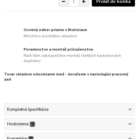
Pridať do košíka
Osobný odber priamo v Bratislave
Množstvo produktov skladom
Poradenstvo a montáž príslušenstva
Radi Vám zabezpečíme montáž všetkých karavanových
doplnkov
Tovar skladom odosielame ineď - doručenie v nasledujúci pracovný
deň
Kompletné špecifikácie
Hodnotenie
0
Komentáre
0