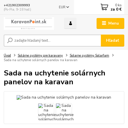
0
ks
+421902309993
EUR
za
0 €
(Po-Pia, 9-18 hod.)
Menu
Hľadať
Úvod
Solárne systémy pre karavany
Solarne systémy Solarfam
Sada na uchytenie solárnych panelov na karavan
Sada na uchytenie solárnych
panelov na karavan