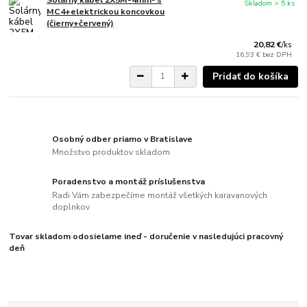
Solárny kábel 2X5M-4mm² s
Skladom > 5 ks
MC4+elektrickou koncovkou
(čierny+červený)
20,82 €
/
ks
16,93 €
bez DPH
Pridať do košíka
Osobný odber priamo v Bratislave
Množstvo produktov skladom
Poradenstvo a montáž príslušenstva
Radi Vám zabezpečíme montáž všetkých karavanových
doplnkov
Tovar skladom odosielame ineď - doručenie v nasledujúci pracovný
deň