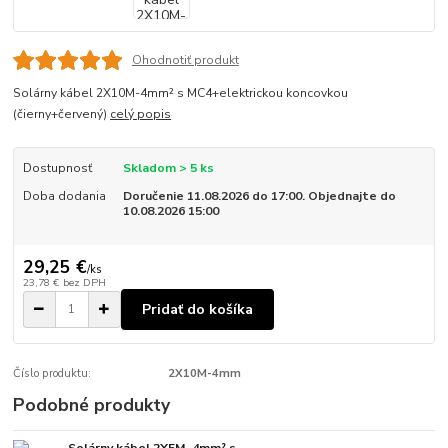
Ohodnotiť produkt
Solárny kábel 2X10M-4mm² s MC4+elektrickou koncovkou
(čierny+červený)
celý popis
Dostupnosť
Skladom > 5 ks
Doba dodania
Doručenie 11.08.2026 do 17:00. Objednajte do
10.08.2026 15:00
29,25 €
/
ks
23,78 €
bez DPH
Pridať do košíka
Číslo produktu:
2X10M-4mm
Podobné produkty