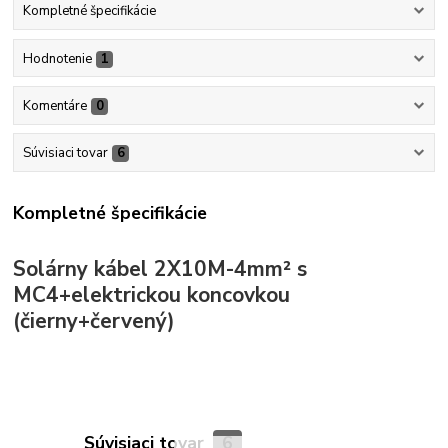
Kompletné špecifikácie
Hodnotenie
1
Komentáre
0
Súvisiaci tovar
6
Kompletné špecifikácie
Solárny kábel 2X10M-4mm² s
MC4+elektrickou koncovkou
(čierny+červený)
Súvisiaci tovar
6