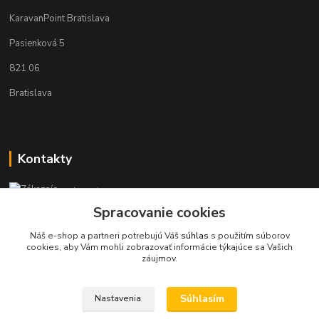
KaravanPoint Bratislava
Pasienková 5
821 06
Bratislava
Kontakty
Zákaznícka podpora KaravanPoint
+421902309993
Spracovanie cookies
(Po-Pia, 9-18 hod.)
Náš e-shop a partneri potrebujú Váš
súhlas
s použitím súborov
cookies, aby Vám mohli zobrazovať informácie týkajúce sa Vašich
info@karavanpoint.sk
záujmov.
Súhlasím
Nastavenia