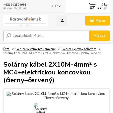
0
ks
+421902309993
EUR
za
0 €
(Po-Pia, 9-18 hod.)
Menu
Hľadať
Úvod
Solárne systémy pre karavany
Solarne systémy Solarfam
Solárny kábel 2X10M-4mm² s MC4+elektrickou koncovkou (čierny+červený)
Solárny kábel 2X10M-4mm² s
MC4+elektrickou koncovkou
(čierny+červený)