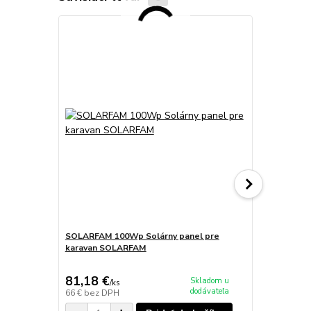
TOP produkt
SOLARFAM 100Wp Solárny panel pre
10A PWM reg
karavan SOLARFAM
panelov YJS
81,18 €
9,41 €
Skladom u
/
ks
/
ks
dodávateľa
66 €
bez DPH
7,65 €
bez D