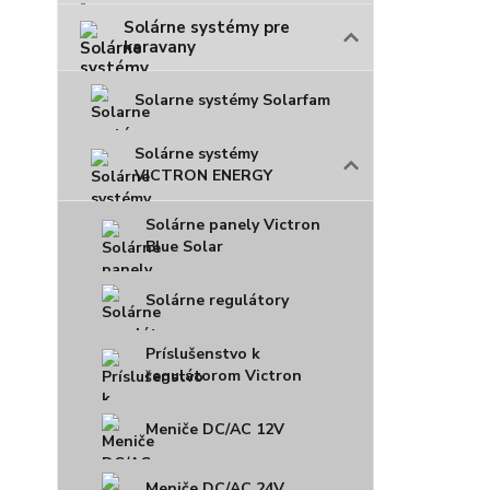
Solárne systémy pre
karavany
Solarne systémy Solarfam
Solárne systémy
VICTRON ENERGY
Solárne panely Victron
Blue Solar
Solárne regulátory
Príslušenstvo k
regulátorom Victron
Meniče DC/AC 12V
Meniče DC/AC 24V