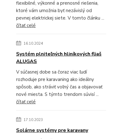
flexibilné, výkonné a prenosné riešenia,
ktoré vám umožnia byť nezávislý od
pevnej elektrickej siete. V tomto článku ...
čítať celé
16.10.2024
Systém plniteľných hliníkových fliaš
ALUGAS
V súčasnej dobe sa čoraz viac ľudí
rozhoduje pre karavaning ako ideálny
spôsob, ako stráviť voľný čas a objavovať
nové miesta. S týmto trendom súvisí ...
čítať celé
17.10.2023
Solárne systémy pre karavany