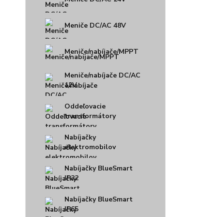
Meniče DC/AC 48V
Meniče/nabíjače/MPPT
Meniče/nabíjače DC/AC
12V
Oddeľovacie
transformátory
Nabíjačky
elektromobilov
Nabíjačky BlueSmart
IP22
Nabíjačky BlueSmart
IP65