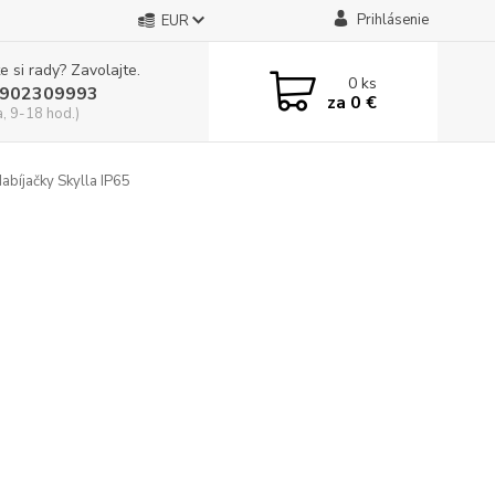
Prihlásenie
EUR
e si rady? Zavolajte.
0
ks
902309993
za
0 €
a, 9-18 hod.)
abíjačky Skylla IP65