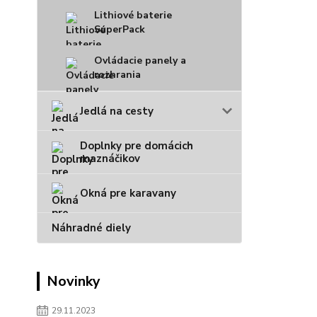
Lithiové baterie
SuperPack
Ovládacie panely a
rozhrania
Jedlá na cesty
Doplnky pre domácich
maznáčikov
Okná pre karavany
Náhradné diely
Novinky
29.11.2023