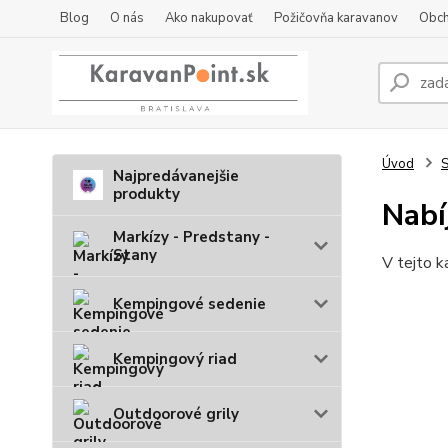
Blog
O nás
Ako nakupovať
Požičovňa karavanov
Obch
Úvod
S
Najpredávanejšie
produkty
Nabí
Markízy - Predstany -
Stany
V tejto k
Kempingové sedenie
Kempingový riad
Outdoorové grily