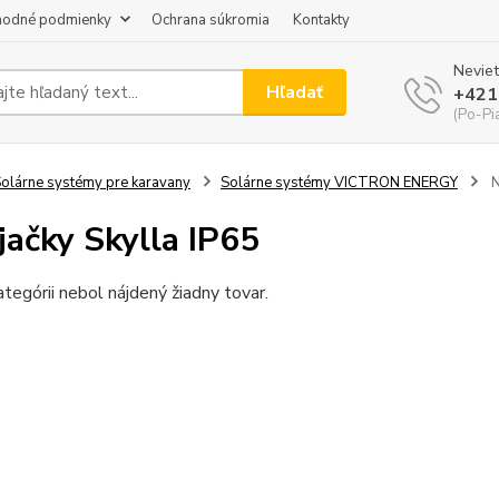
odné podmienky
Ochrana súkromia
Kontakty
Neviet
Hľadať
+421
(Po-Pi
olárne systémy pre karavany
Solárne systémy VICTRON ENERGY
N
jačky Skylla IP65
ategórii nebol nájdený žiadny tovar.