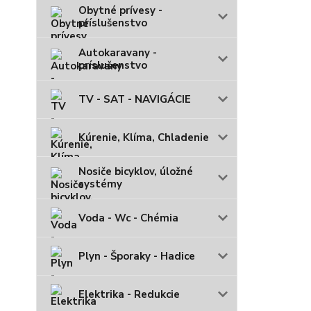
Obytné prívesy -
príslušenstvo
Autokaravany -
príslušenstvo
TV - SAT - NAVIGÁCIE
Kúrenie, Klíma, Chladenie
Nosiče bicyklov, úložné
systémy
Voda - Wc - Chémia
Plyn - Šporaky - Hadice
Elektrika - Redukcie