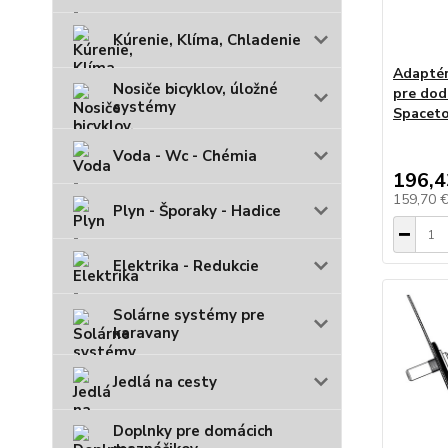
Kúrenie, Klíma, Chladenie
Adaptér
Nosiče bicyklov, úložné
pre dod
systémy
Spaceto
Voda - Wc - Chémia
196,4
159,70 
Plyn - Šporaky - Hadice
Elektrika - Redukcie
Solárne systémy pre
karavany
Jedlá na cesty
Doplnky pre domácich