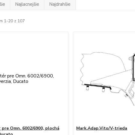
šie
Najlacnejšie
Najdrahšie
m 1-20 z 107
 pre Omn. 6002/6900, plochá
Mark.Adap.Vito/V-trieda
 Ducato