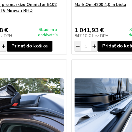
 pre markízu Omnistor 5102
Mark.Om.4200 4,0 m biela
T6 Minivan RHD
8 €
1 041,93 €
Skladom u
S
dodávateľa
d
ez DPH
847,10 €
bez DPH
Pridať do košíka
Pridať do koš