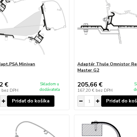
apt.PSA Minivan
Adaptér Thule Omnistor Re
Master G2
2 €
205,66 €
Skladom u
S
dodávateľa
d
€
bez DPH
167,20 €
bez DPH
Pridať do košíka
Pridať do koš