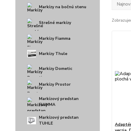
Najnov
Markízy na bočnú stenu
Zobrazuje
Strešné markízy
Markízy Fiamma
Markízy Thule
Markízy Dometic
Markízy Prostor
Markízový predstan
FIAMMA
Markízový predstan
TUHLE
Adaptér
verzia,