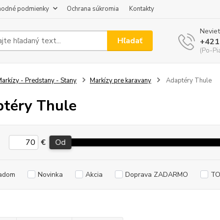
odné podmienky
Ochrana súkromia
Kontakty
Neviet
Hľadať
+421
(Po-Pi
arkízy - Predstany - Stany
Markízy pre karavany
Adaptéry Thule
téry Thule
€
Od
adom
Novinka
Akcia
Doprava ZADARMO
TO