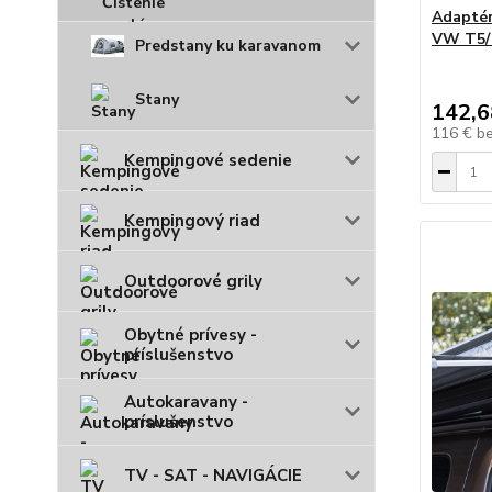
Adaptér
VW T5/
Predstany ku karavanom
Stany
142,6
116 €
b
Kempingové sedenie
Kempingový riad
Outdoorové grily
Obytné prívesy -
príslušenstvo
Autokaravany -
príslušenstvo
TV - SAT - NAVIGÁCIE