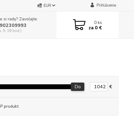
Prihlásenie
EUR
e si rady? Zavolajte.
0
ks
902309993
za
0 €
a, 9-18 hod.)
Do
€
P produkt