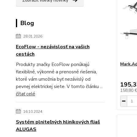
Zobraziť všetky novinky
Blog
28.01.2026
EcoFlow - nezávislosť na vašich
cestách
Mark.Ad
Produkty značky EcoFlow ponúkajú
flexibilné, výkonné a prenosné riešenia,
ktoré vám umožnia byť nezávislý od
195,3
pevnej elektrickej siete. V tomto článku ...
158,80 
čítať celé
16.10.2024
Systém plniteľných hliníkových fliaš
ALUGAS