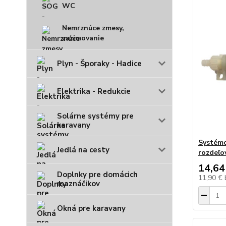
WC
Nemrznúce zmesy,
zazimovanie
Plyn - Šporaky - Hadice
Elektrika - Redukcie
Solárne systémy pre
karavany
Systémo
Jedlá na cesty
rozdeľo
14,64
Doplnky pre domácich
11,90 €
maznáčikov
Okná pre karavany