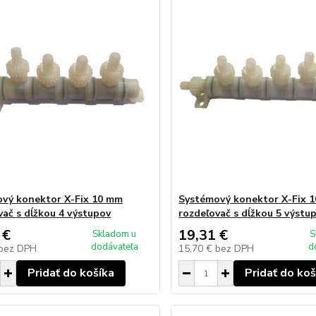
vý konektor X-Fix 10 mm
Systémový konektor X-Fix 
vač s dĺžkou 4 výstupov
rozdeľovač s dĺžkou 5 výstu
 €
19,31 €
Skladom u
S
dodávateľa
d
bez DPH
15,70 €
bez DPH
Pridať do košíka
Pridať do koš