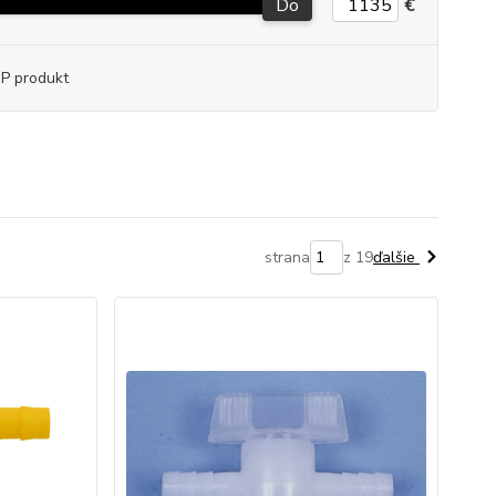
Do
€
P produkt
strana
z 19
ďalšie