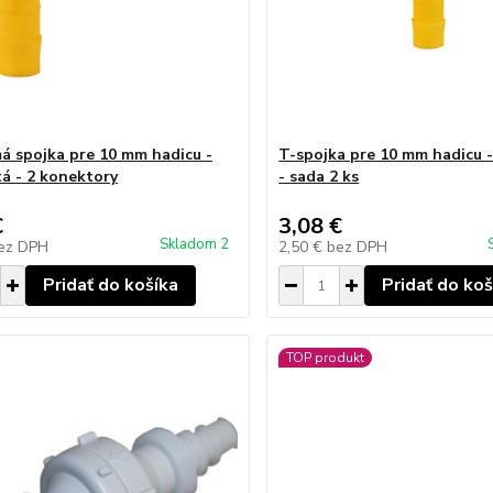
má spojka pre 10 mm hadicu -
T-spojka pre 10 mm hadicu - 
tá - 2 konektory
- sada 2 ks
€
3,08 €
Skladom 2
ez DPH
2,50 €
bez DPH
Pridať do košíka
Pridať do koš
TOP produkt