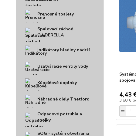
Prenosné toalety
Spalovací záchod
CINDERELLA
Indikátory hladiny nádrží
Uzatváracie ventily vody
Systémo
spojova
Kúpeľňové doplnky
4,43 
Náhradné diely Thetford
3,60 €
b
Odpadové potrubia a
spojky
SOG - systém otvetrania