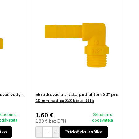
ovač vody -
Skrutkovacia tryska pod uhlom 90° pre
10 mm hadicu 3/8 bielo-žltá
1,60 €
kladom u
Skladom u
odávateľa
dodávateľa
1,30 €
bez DPH
íka
Pridať do košíka