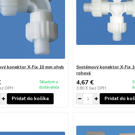
vý konektor X-Fix 10 mm ohyb
Systémový konektor X-Fix 
rohová
€
4,67 €
Skladom u
S
dodávateľa
d
ez DPH
3,80 €
bez DPH
Pridať do košíka
Pridať do koš