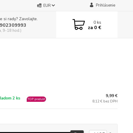
Prihlásenie
EUR
e si rady? Zavolajte.
0
ks
902309993
za
0 €
a, 9-18 hod.)
9,99 €
ladom 2 ks
TOP produkt
8,12 € bez DPH