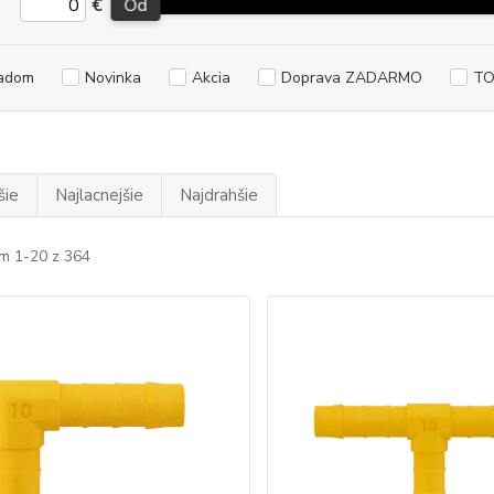
€
Od
adom
Novinka
Akcia
Doprava ZADARMO
TO
šie
Najlacnejšie
Najdrahšie
m 1-20 z 364