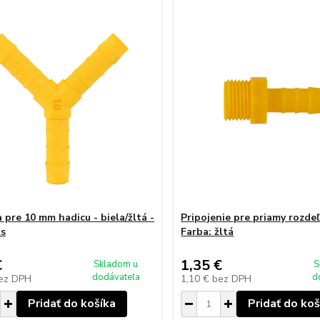
 pre 10 mm hadicu - biela/žltá -
Pripojenie pre priamy rozdeľ
ks
Farba: žltá
€
1,35 €
Skladom u
S
dodávateľa
d
ez DPH
1,10 €
bez DPH
Pridať do košíka
Pridať do koš