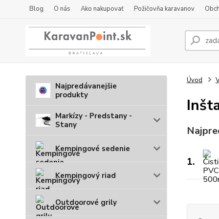
Blog
O nás
Ako nakupovať
Požičovňa karavanov
Obch
Úvod
V
Najpredávanejšie
produkty
Inšt
Markízy - Predstany -
Stany
Najpre
Kempingové sedenie
1.
Kempingový riad
Outdoorové grily