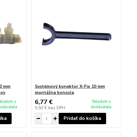
10 mm
Systémový konektor X-Fix 10 mm
pov
montážna konzola
6,77 €
kladom u
Skladom u
odávateľa
dodávateľa
5,50 €
bez DPH
íka
Pridať do košíka