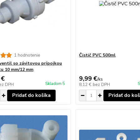
1 hodnotenie
Čistič PVC 500ml
ventil so závitovou prípojkou
cu 10 mm/12 mm
 €
9,99 €
/
ks
Skladom 5
S
ez DPH
8,12 €
bez DPH
Pridať do košíka
Pridať do koš