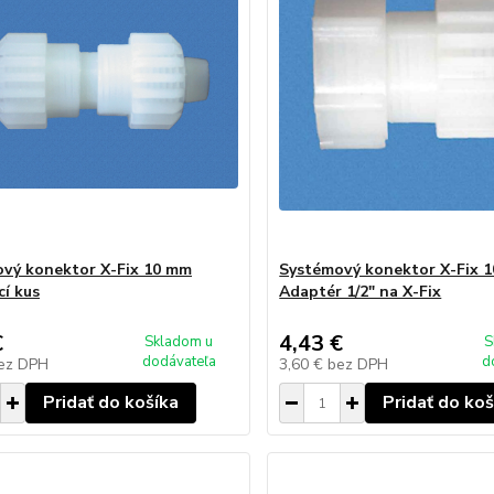
vý konektor X-Fix 10 mm
Systémový konektor X-Fix 
cí kus
Adaptér 1/2" na X-Fix
€
4,43 €
Skladom u
S
dodávateľa
d
ez DPH
3,60 €
bez DPH
Pridať do košíka
Pridať do koš