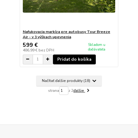
Nafukovacia markíza pre autobusy Tour Breeze
Air - v 3 výškach upevnenia
599 €
Skladom u
dodávateľa
486,99 €
bez DPH
Pridať do košíka
Načítať ďalšie produkty (18)
strana
z 2
ďalšie