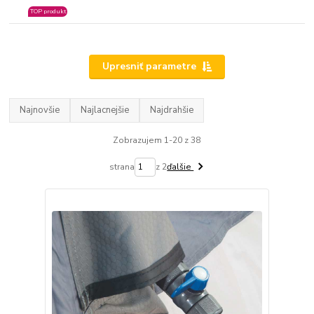
TOP produkt
Upresniť parametre
Najnovšie
Najlacnejšie
Najdrahšie
Zobrazujem 1-20 z 38
strana
z 2
ďalšie