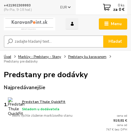
0
ks
+421902309993
EUR
za
0 €
(Po-Pia, 9-18 hod.)
Menu
Hľadať
Úvod
Markízy - Predstany - Stany
Predstany ku karavanom
Predstany pre dodávky
Predstany pre dodávky
Najpredávanejšie
Predstan Thule QuickFit
1.
Skladom u dodávateľa
Veľmi rýchle zloženie markízového stanu
cena od
918,81 €
cena od
747 € bez DPH