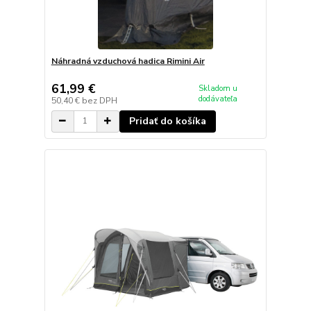
Náhradná vzduchová hadica Rimini Air
61,99 €
Skladom u
dodávateľa
50,40 €
bez DPH
Pridať do košíka