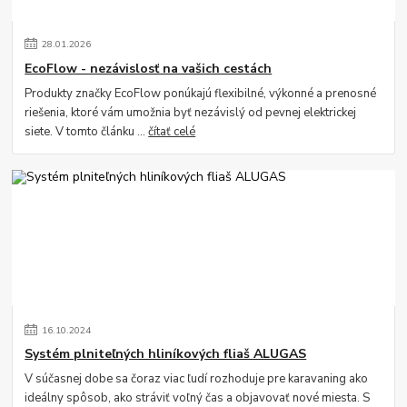
28
.
01
.
2026
EcoFlow - nezávislosť na vašich cestách
Produkty značky EcoFlow ponúkajú flexibilné, výkonné a prenosné
riešenia, ktoré vám umožnia byť nezávislý od pevnej elektrickej
siete. V tomto článku ...
čítať celé
16
.
10
.
2024
Systém plniteľných hliníkových fliaš ALUGAS
V súčasnej dobe sa čoraz viac ľudí rozhoduje pre karavaning ako
ideálny spôsob, ako stráviť voľný čas a objavovať nové miesta. S