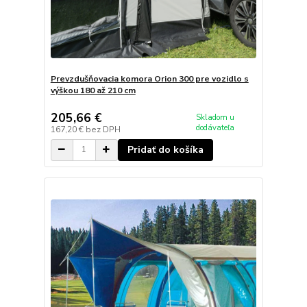
Prevzdušňovacia komora Orion 300 pre vozidlo s
výškou 180 až 210 cm
205,66 €
Skladom u
dodávateľa
167,20 €
bez DPH
Pridať do košíka