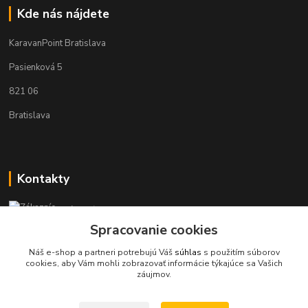
Kde nás nájdete
KaravanPoint Bratislava
Pasienková 5
821 06
Bratislava
Kontakty
Zákaznícka podpora KaravanPoint
+421902309993
Spracovanie cookies
(Po-Pia, 9-18 hod.)
Náš e-shop a partneri potrebujú Váš
súhlas
s použitím súborov
cookies, aby Vám mohli zobrazovať informácie týkajúce sa Vašich
info@karavanpoint.sk
záujmov.