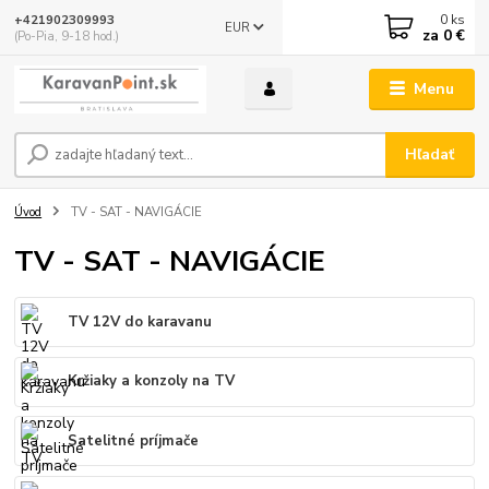
0
ks
+421902309993
EUR
za
0 €
(Po-Pia, 9-18 hod.)
Menu
Hľadať
Úvod
TV - SAT - NAVIGÁCIE
TV - SAT - NAVIGÁCIE
TV 12V do karavanu
Kržiaky a konzoly na TV
Satelitné príjmače