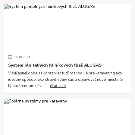
16
.
10
.
2024
Systém plniteľných hliníkových fliaš ALUGAS
V súčasnej dobe sa čoraz viac ľudí rozhoduje pre karavaning ako
ideálny spôsob, ako stráviť voľný čas a objavovať nové miesta. S
týmto trendom súvisí ...
čítať celé