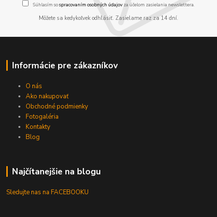
Súhlasím so
spracovaním osobných údajov
za účelom zasielania newslettera.
Môžete sa kedykoľvek odhlásiť. Zasielame raz za 14 dní.
Informácie pre zákazníkov
O nás
Ako nakupovať
Obchodné podmienky
Fotogaléria
Kontakty
Blog
Najčítanejšie na blogu
Sledujte nas na FACEBOOKU