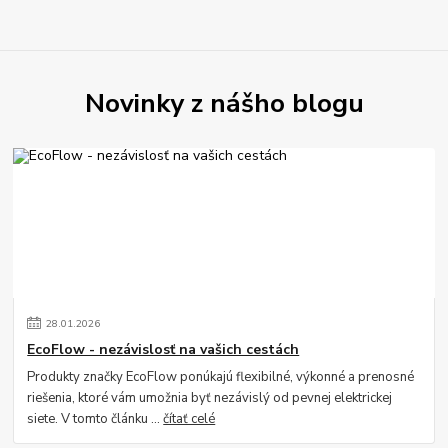
Novinky z nášho blogu
28
.
01
.
2026
EcoFlow - nezávislosť na vašich cestách
Produkty značky EcoFlow ponúkajú flexibilné, výkonné a prenosné
riešenia, ktoré vám umožnia byť nezávislý od pevnej elektrickej
siete. V tomto článku ...
čítať celé