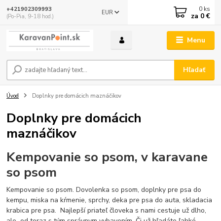
0
ks
+421902309993
EUR
za
0 €
(Po-Pia, 9-18 hod.)
Menu
Hľadať
Úvod
Doplnky pre domácich maznáčikov
Doplnky pre domácich
maznáčikov
Kempovanie so psom, v karavane
so psom
Kempovanie so psom. Dovolenka so psom, doplnky pre psa do
kempu, miska na kŕmenie, sprchy, deka pre psa do auta, skladacia
krabica pre psa. Najlepší priateľ človeka s nami cestuje už dlho,
ale od teraz s tým správnym vybavením. Či už hľadáte ľahké,