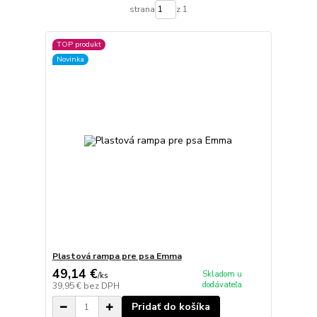
strana
z 1
TOP produkt
Novinka
Plastová rampa pre psa Emma
49,14 €
Skladom u
/
ks
dodávateľa
39,95 €
bez DPH
Pridať do košíka