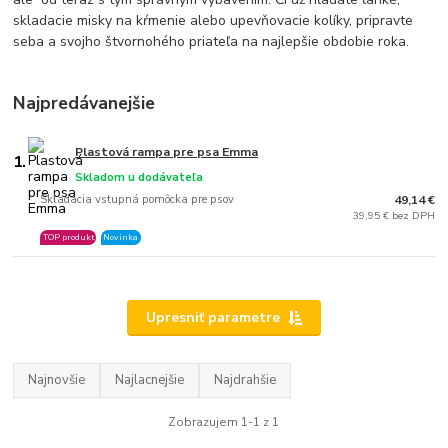
skladacie misky na kŕmenie alebo upevňovacie kolíky, pripravte
seba a svojho štvornohého priateľa na najlepšie obdobie roka.
Najpredávanejšie
Plastová rampa pre psa Emma
1.
Skladom u dodávateľa
Skladacia vstupná pomôcka pre psov
49,14 €
39,95 € bez DPH
TOP produkt
Novinka
Upresniť parametre
Najnovšie
Najlacnejšie
Najdrahšie
Zobrazujem 1-1 z 1