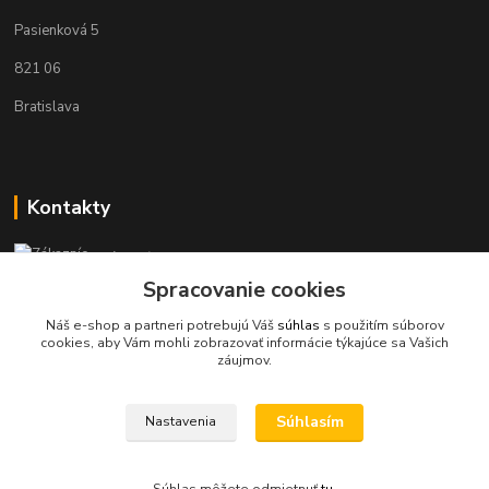
Pasienková 5
821 06
Bratislava
Kontakty
Zákaznícka podpora KaravanPoint
+421902309993
Spracovanie cookies
(Po-Pia, 9-18 hod.)
Náš e-shop a partneri potrebujú Váš
súhlas
s použitím súborov
cookies, aby Vám mohli zobrazovať informácie týkajúce sa Vašich
info@karavanpoint.sk
záujmov.
Súhlasím
Nastavenia