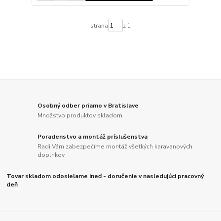
strana
z 1
Osobný odber priamo v Bratislave
Množstvo produktov skladom
Poradenstvo a montáž príslušenstva
Radi Vám zabezpečíme montáž všetkých karavanových
doplnkov
Tovar skladom odosielame ineď - doručenie v nasledujúci pracovný
deň