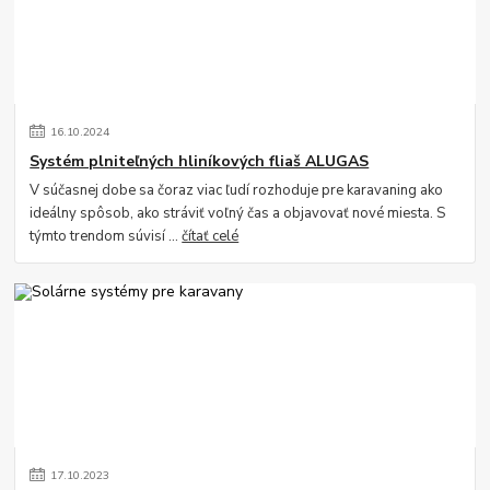
16
.
10
.
2024
Systém plniteľných hliníkových fliaš ALUGAS
V súčasnej dobe sa čoraz viac ľudí rozhoduje pre karavaning ako
ideálny spôsob, ako stráviť voľný čas a objavovať nové miesta. S
týmto trendom súvisí ...
čítať celé
17
.
10
.
2023