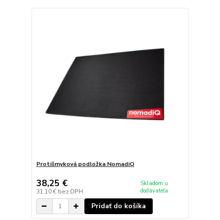
Protišmyková podložka NomadiQ
38,25 €
Skladom u
dodávateľa
31,10 €
bez DPH
Pridať do košíka