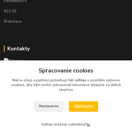
Pasienková 5
821 06
Bratislava
Kontakty
Zákaznícka podpora KaravanPoint
+421902309993
Spracovanie cookies
(Po-Pia, 9-18 hod.)
Náš e-shop a partneri potrebujú Váš
súhlas
s použitím súborov
cookies, aby Vám mohli zobrazovať informácie týkajúce sa Vašich
info@karavanpoint.sk
záujmov.
Súhlasím
Nastavenia
Súhlas môžete odmietnuť
tu
.
Vytvorené na
Eshop-rychlo.sk