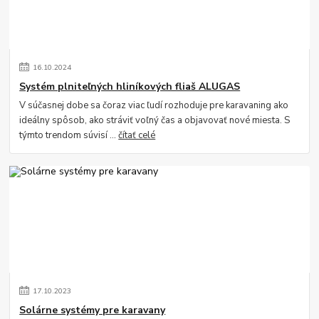
16
.
10
.
2024
Systém plniteľných hliníkových fliaš ALUGAS
V súčasnej dobe sa čoraz viac ľudí rozhoduje pre karavaning ako
ideálny spôsob, ako stráviť voľný čas a objavovať nové miesta. S
týmto trendom súvisí ...
čítať celé
17
.
10
.
2023
Solárne systémy pre karavany