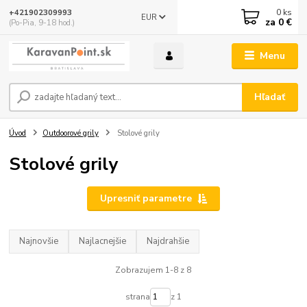
0
ks
+421902309993
EUR
za
0 €
(Po-Pia, 9-18 hod.)
Menu
Hľadať
Úvod
Outdoorové grily
Stolové grily
Stolové grily
Upresniť parametre
Najnovšie
Najlacnejšie
Najdrahšie
Zobrazujem 1-8 z 8
strana
z 1