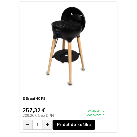
E Braai 40 FS
257,32 €
Skladom u
dodávateľa
209,20 €
bez DPH
Pridať do košíka