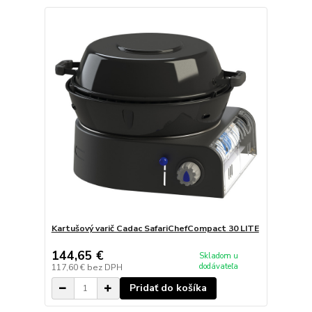
Kartušový varič Cadac SafariChefCompact 30 LITE
144,65 €
Skladom u
dodávateľa
117,60 €
bez DPH
Pridať do košíka