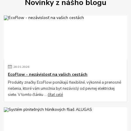
Novinky z nášho blogu
28
.
01
.
2026
EcoFlow - nezávislosť na vašich cestách
Produkty značky EcoFlow ponúkajú flexibilné, výkonné a prenosné
riešenia, ktoré vám umožnia byť nezávislý od pevnej elektrickej
siete. V tomto článku ...
čítať celé