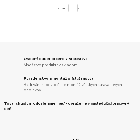
strana
z 1
Osobný odber priamo v Bratislave
Množstvo produktov skladom
Poradenstvo a montáž príslušenstva
Radi Vám zabezpečíme montáž všetkých karavanových
doplnkov
Tovar skladom odosielame ineď - doručenie v nasledujúci pracovný
deň