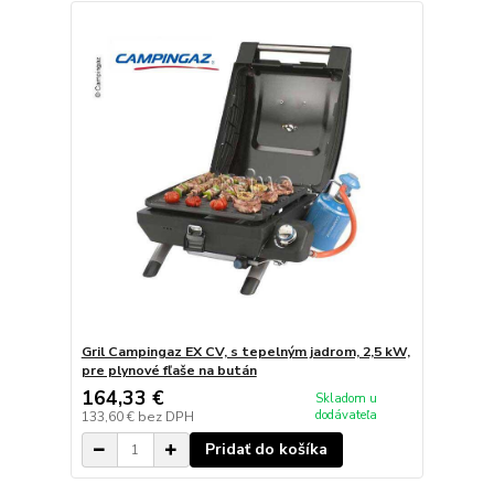
Gril Campingaz EX CV, s tepelným jadrom, 2,5 kW,
pre plynové fľaše na bután
164,33 €
Skladom u
dodávateľa
133,60 €
bez DPH
Pridať do košíka