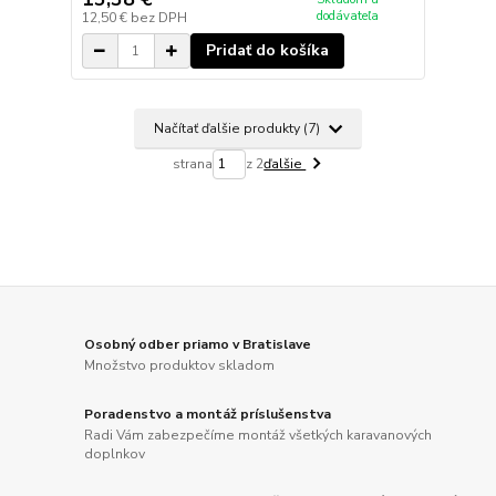
dodávateľa
12,50 €
bez DPH
Pridať do košíka
Načítať ďalšie produkty (7)
strana
z 2
ďalšie
Osobný odber priamo v Bratislave
Množstvo produktov skladom
Poradenstvo a montáž príslušenstva
Radi Vám zabezpečíme montáž všetkých karavanových
doplnkov