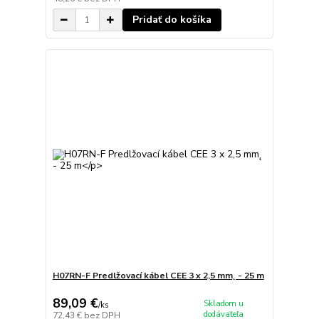
Pridať do košíka
H07RN-F Predlžovací kábel CEE 3 x 2,5 mm˛ - 25 m
89,09 €
Skladom u
/
ks
dodávateľa
72,43 €
bez DPH