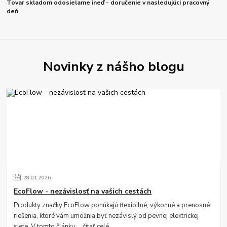
Tovar skladom odosielame ineď - doručenie v nasledujúci pracovný
deň
Novinky z nášho blogu
28
.
01
.
2026
EcoFlow - nezávislosť na vašich cestách
Produkty značky EcoFlow ponúkajú flexibilné, výkonné a prenosné
riešenia, ktoré vám umožnia byť nezávislý od pevnej elektrickej
siete. V tomto článku ...
čítať celé