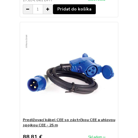
17,85 €
bez DPH
Pridať do košíka
Predlžovací kábel CEE so zástrčkou CEE a uhlovou
spojkou CEE - 25 m
88,81 €
Skladom u