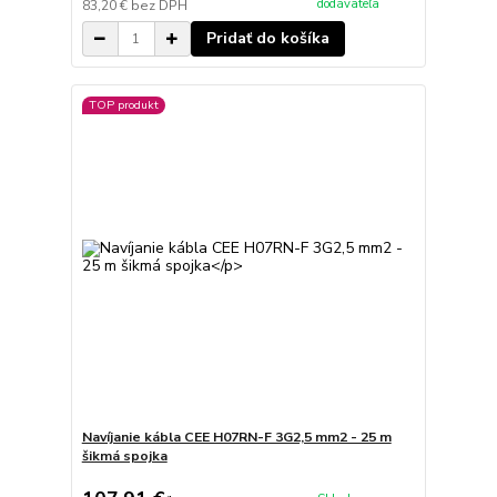
dodávateľa
83,20 €
bez DPH
Pridať do košíka
TOP produkt
Navíjanie kábla CEE H07RN-F 3G2,5 mm2 - 25 m
šikmá spojka