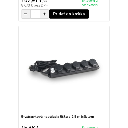
107,91 €
Skladom u
/
ks
dodávateľa
87,73 €
bez DPH
Pridať do košíka
5-zásuvková napájacia lišta s 2,5 m káblom
15,38 €
Skladom u