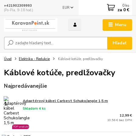
0
ks
+421902309993
EUR
za
0 €
(Po-Pia, 9-18 hod.)
Menu
Hľadať
Úvod
Elektrika - Redukcie
Káblové kotúče, predlžovačky
Káblové kotúče, predlžovačky
Najpredávanejšie
Adaptérový kábel Carbest Schuko/angle 1,5 m
1.
Skladom 4 ks
12,99 €
10,56 € bez DPH
TOP produkt