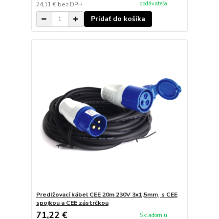
dodávateľa
24,11 €
bez DPH
Pridať do košíka
Predlžovací kábel CEE 20m 230V 3x1,5mm˛ s CEE
spojkou a CEE zástrčkou
71,22 €
Skladom u