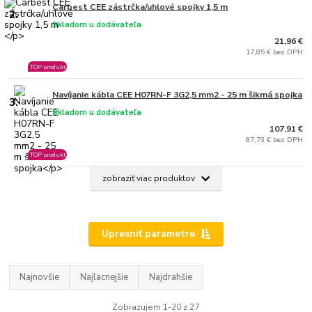
Carbest CEE zástrčka/uhlové spojky 1,5 m
2.
Skladom u dodávateľa
21,96 €
17,85 € bez DPH
TOP produkt
Navíjanie kábla CEE H07RN-F 3G2,5 mm2 - 25 m šikmá spojka
3.
Skladom u dodávateľa
107,91 €
87,73 € bez DPH
TOP produkt
zobraziť viac produktov
Upresniť parametre
Najnovšie
Najlacnejšie
Najdrahšie
Zobrazujem 1-20 z 27