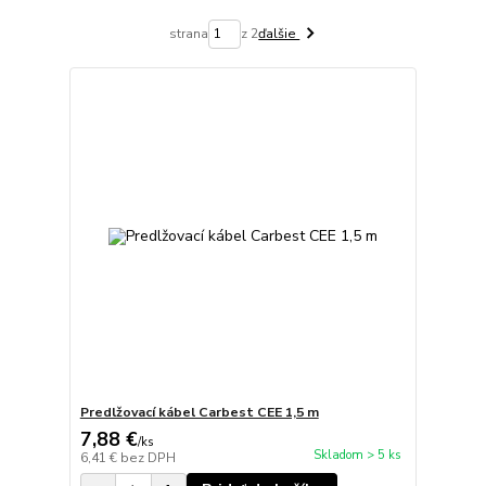
strana
z 2
ďalšie
Predlžovací kábel Carbest CEE 1,5 m
7,88 €
/
ks
Skladom > 5 ks
6,41 €
bez DPH