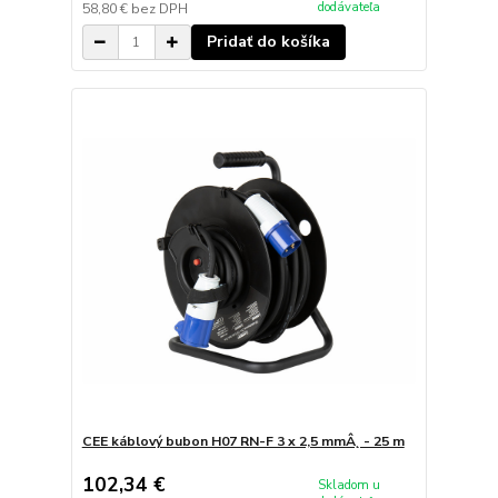
dodávateľa
58,80 €
bez DPH
Pridať do košíka
CEE káblový bubon H07 RN-F 3 x 2,5 mmÂ˛ - 25 m
102,34 €
Skladom u