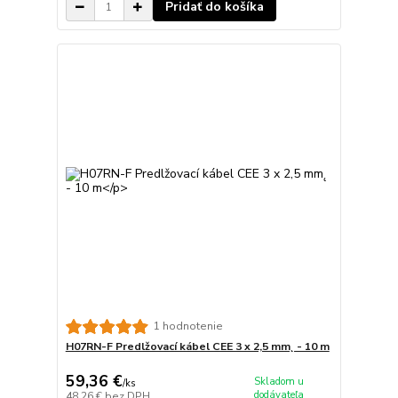
Pridať do košíka
1 hodnotenie
H07RN-F Predlžovací kábel CEE 3 x 2,5 mm˛ - 10 m
59,36 €
Skladom u
/
ks
dodávateľa
48,26 €
bez DPH