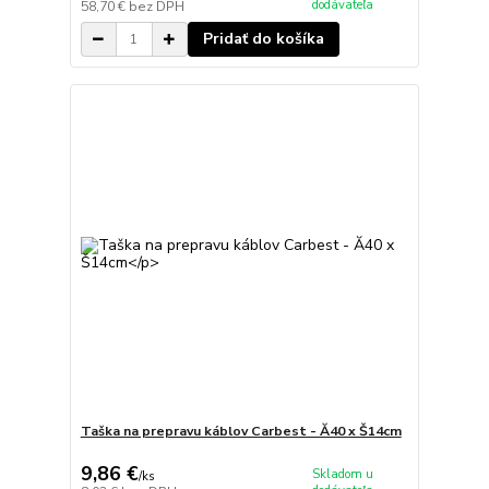
dodávateľa
58,70 €
bez DPH
Pridať do košíka
Taška na prepravu káblov Carbest - Ă40 x Š14cm
9,86 €
Skladom u
/
ks