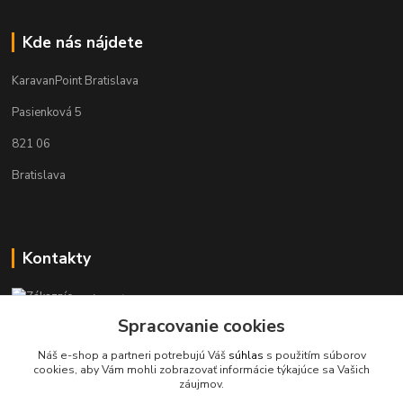
Kde nás nájdete
KaravanPoint Bratislava
Pasienková 5
821 06
Bratislava
Kontakty
Zákaznícka podpora KaravanPoint
+421902309993
Spracovanie cookies
(Po-Pia, 9-18 hod.)
Náš e-shop a partneri potrebujú Váš
súhlas
s použitím súborov
cookies, aby Vám mohli zobrazovať informácie týkajúce sa Vašich
info@karavanpoint.sk
záujmov.