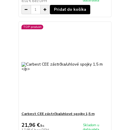
dodávateľa
8,02 €
bez DPH
Pridať do košíka
TOP produkt
Carbest CEE zástrčka/uhlové spojky 1,5 m
21,96 €
Skladom u
/
ks
dodávateľa