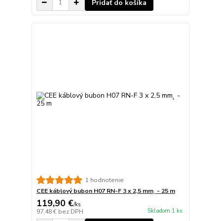
Pridať do košíka
1 hodnotenie
CEE káblový bubon H07 RN-F 3 x 2,5 mm˛ - 25 m
119,90 €
/
ks
Skladom 1 ks
97,48 €
bez DPH