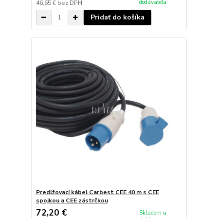
dodávateľa
46,65 €
bez DPH
Pridať do košíka
Predlžovací kábel Carbest CEE 40 m s CEE
spojkou a CEE zástrčkou
72,20 €
Skladom u