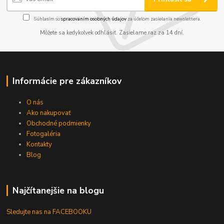
Súhlasím so
spracovaním osobných údajov
za účelom zasielania newslettera.
Môžete sa kedykoľvek odhlásiť. Zasielame raz za 14 dní.
Informácie pre zákazníkov
O nás
Ako nakupovať
Obchodné podmienky
Fotogaléria
Kontakty
Blog
Najčítanejšie na blogu
Sledujte nas na FACEBOOKU