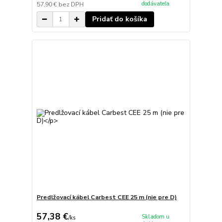
dodávateľa
57,90 €
bez DPH
Pridať do košíka
Predlžovací kábel Carbest CEE 25 m (nie pre D)
57,38 €
Skladom u
/
ks