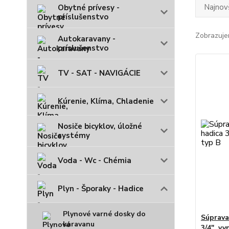
Najnov
Obytné prívesy -
príslušenstvo
Zobrazuje
Autokaravany -
príslušenstvo
TV - SAT - NAVIGÁCIE
Kúrenie, Klíma, Chladenie
Nosiče bicyklov, úložné
systémy
Voda - Wc - Chémia
Plyn - Šporaky - Hadice
Plynové varné dosky do
Súprava
karavanu
3/4", vy