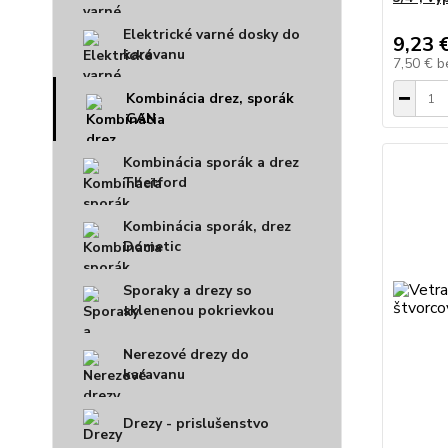
Elektrické varné dosky do
9,23 
karavanu
7,50 €
b
Kombinácia drez, sporák
CAN
Kombinácia sporák a drez
Thetford
Kombinácia sporák, drez
Dometic
Sporaky a drezy so
sklenenou pokrievkou
Nerezové drezy do
karavanu
Drezy - prislušenstvo