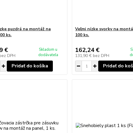
ízke puzdrá na montáž na
Veľmi nízke svorky na montá
00 ks.
100 ks.
9 €
162,24 €
Skladom u
S
dodávateľa
d
bez DPH
131,90 €
bez DPH
Pridať do košíka
Pridať do koš