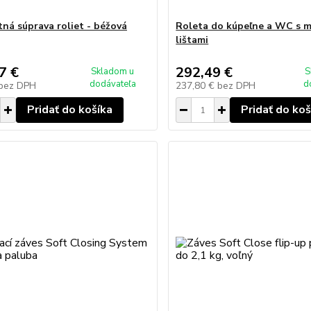
ná súprava roliet - béžová
Roleta do kúpeľne a WC s 
lištami
7 €
292,49 €
Skladom u
S
dodávateľa
d
bez DPH
237,80 €
bez DPH
Pridať do košíka
Pridať do koš