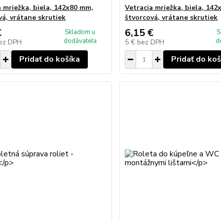
a mriežka, biela, 142x80 mm,
Vetracia mriežka, biela, 14
vá, vrátane skrutiek
štvorcová, vrátane skrutiek
€
6,15 €
Skladom u
S
dodávateľa
d
ez DPH
5 €
bez DPH
Pridať do košíka
Pridať do koš