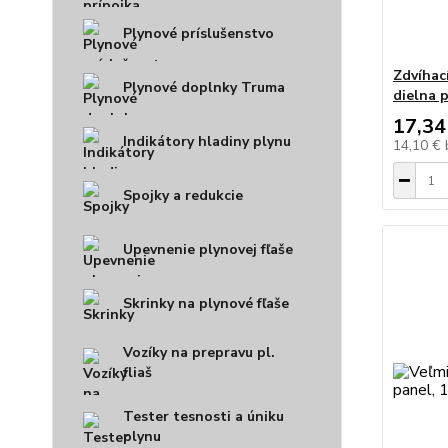
Plynové príslušenstvo
Zdvíhac
Plynové doplnky Truma
dielna 
17,34
Indikátory hladiny plynu
14,10 €
Spojky a redukcie
Upevnenie plynovej fľaše
Skrinky na plynové fľaše
Vozíky na prepravu pl.
fliaš
Tester tesnosti a úniku
plynu