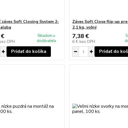
í záves Soft Closing System 2-
Záves Soft Close flip-up pre
paluba
2,1 kg, voľný
 €
7,38 €
Skladom u
S
dodávateľa
d
bez DPH
6 €
bez DPH
Pridať do košíka
Pridať do koš