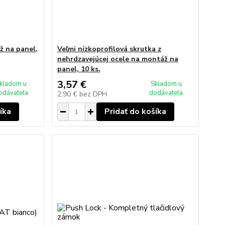
ž na panel,
Veľmi nízkoprofilová skrutka z
nehrdzavejúcej ocele na montáž na
panel, 10 ks.
3,57 €
kladom u
Skladom u
odávateľa
dodávateľa
2,90 €
bez DPH
íka
Pridať do košíka