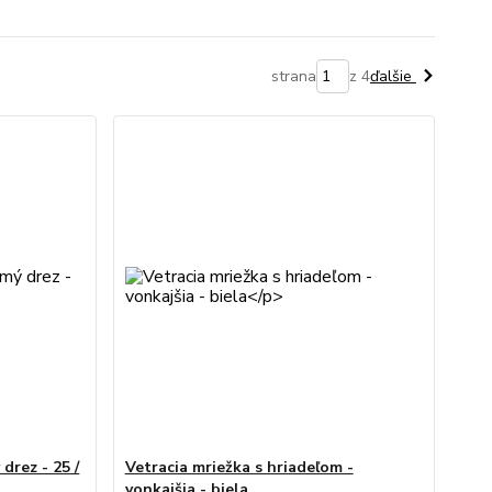
strana
z 4
ďalšie
drez - 25 /
Vetracia mriežka s hriadeľom -
vonkajšia - biela