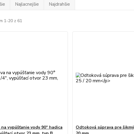
šie
Najlacnejšie
Najdrahšie
m 1-20 z 61
 na vypúšťanie vody 90° hadica
Odtoková súprava pre šikmý 
púšťací otvor 23 mm, typ B
20 mm