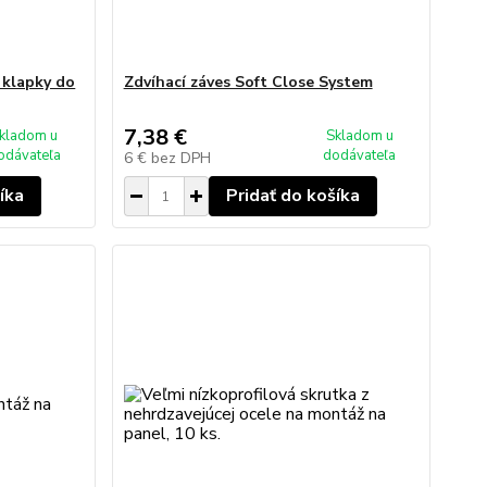
 klapky do
Zdvíhací záves Soft Close System
7,38 €
kladom u
Skladom u
odávateľa
dodávateľa
6 €
bez DPH
íka
Pridať do košíka