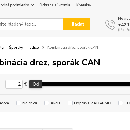
odné podmienky
Ochrana súkromia
Kontakty
Neviet
Hľadať
+421
(Po-Pi
lyn - Šporaky - Hadice
Kombinácia drez, sporák CAN
inácia drez, sporák CAN
€
Od
adom
Novinka
Akcia
Doprava ZADARMO
TO