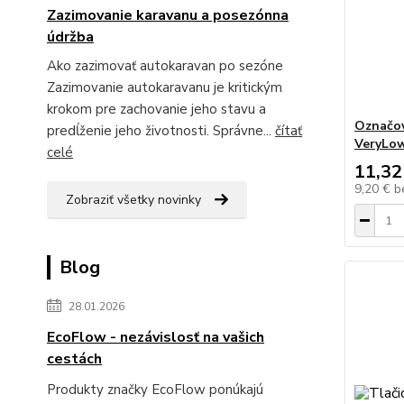
Zazimovanie karavanu a posezónna
údržba
Ako zazimovať autokaravan po sezóne
Zazimovanie autokaravanu je kritickým
krokom pre zachovanie jeho stavu a
Označov
predĺženie jeho životnosti. Správne...
čítať
VeryLow
celé
11,32
9,20 €
b
Zobraziť všetky novinky
Blog
28.01.2026
EcoFlow - nezávislosť na vašich
cestách
Produkty značky EcoFlow ponúkajú