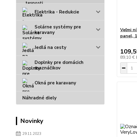
Elektrika - Redukcie
Solárne systémy pre
Veľmi n
karavany
panel, 1
Jedlá na cesty
109,5
89,10 €
Doplnky pre domácich
maznáčikov
Okná pre karavany
Náhradné diely
Novinky
29.11.2023