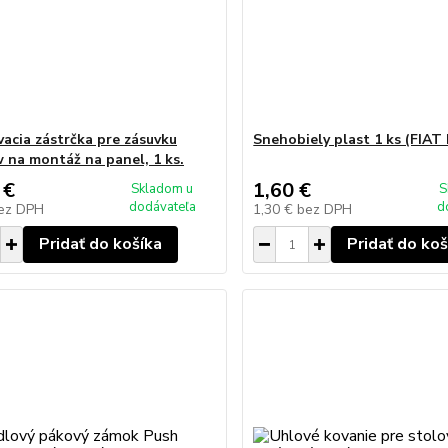
acia zástrčka pre zásuvku
Snehobiely plast 1 ks (FIAT
 na montáž na panel, 1 ks.
 €
1,60 €
Skladom u
S
dodávateľa
d
ez DPH
1,30 €
bez DPH
Pridať do košíka
Pridať do koš