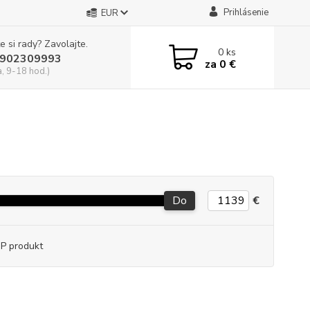
Prihlásenie
EUR
e si rady? Zavolajte.
0
ks
902309993
za
0 €
a, 9-18 hod.)
Do
€
P produkt