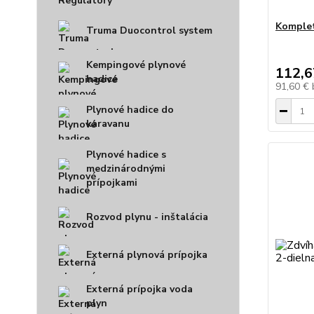
Komplet
Truma Duocontrol system
Kempingové plynové
112,6
hadice
91,60 €
Plynové hadice do
karavanu
Plynové hadice s
medzinárodnými
prípojkami
Rozvod plynu - inštalácia
Externá plynová prípojka
Externá prípojka voda
plyn