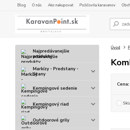
Blog
O nás
Ako nakupovať
Požičovňa karavanov
Obch
Úvod
P
Najpredávanejšie
produkty
Komb
Markízy - Predstany -
Stany
Cena:
Kempingové sedenie
Skl
Kempingový riad
Outdoorové grily