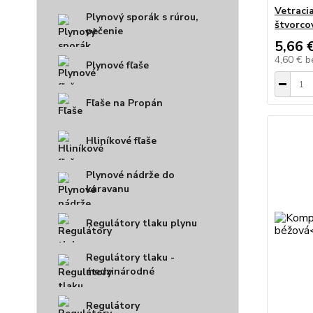
Vetraci
Plynový sporák s rúrou,
štvorco
pečenie
5,66 
4,60 €
b
Plynové fľaše
Fľaše na Propán
Hliníkové fľaše
Plynové nádrže do
karavanu
Regulátory tlaku plynu
Regulátory tlaku -
medzinárodné
Regulátory