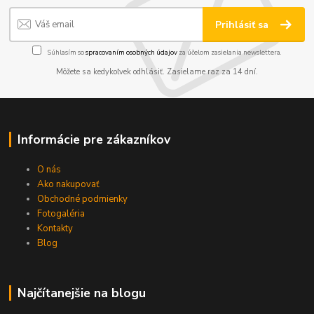
Prihlásiť sa
Súhlasím so
spracovaním osobných údajov
za účelom zasielania newslettera.
Môžete sa kedykoľvek odhlásiť. Zasielame raz za 14 dní.
Informácie pre zákazníkov
O nás
Ako nakupovať
Obchodné podmienky
Fotogaléria
Kontakty
Blog
Najčítanejšie na blogu