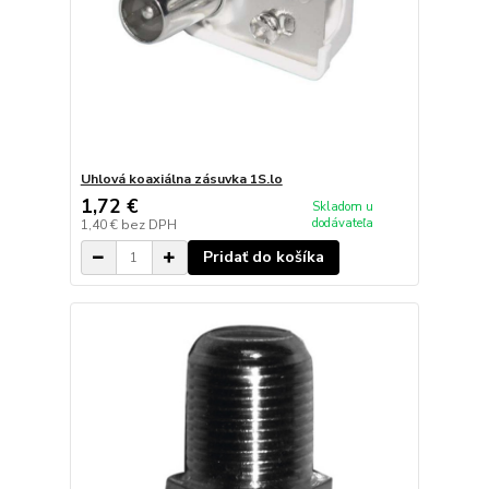
Uhlová koaxiálna zásuvka 1S.lo
1,72 €
Skladom u
dodávateľa
1,40 €
bez DPH
Pridať do košíka