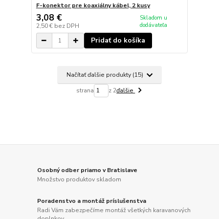
F-konektor pre koaxiálny kábel, 2 kusy
3,08 €
Skladom u
dodávateľa
2,50 €
bez DPH
Pridať do košíka
Načítať ďalšie produkty (15)
strana
z 2
ďalšie
Osobný odber priamo v Bratislave
Množstvo produktov skladom
Poradenstvo a montáž príslušenstva
Radi Vám zabezpečíme montáž všetkých karavanových
doplnkov