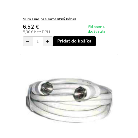
Slim Line pre satelitný kábel
6,52 €
Skladom u
dodávateľa
5,30 €
bez DPH
Pridať do košíka