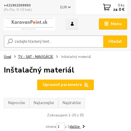
0
ks
+421902309993
EUR
za
0 €
(Po-Pia, 9-18 hod.)
Menu
Hľadať
Úvod
TV - SAT - NAVIGÁCIE
Inštalačný materiál
Inštalačný materiál
Upresniť parametre
Najnovšie
Najlacnejšie
Najdrahšie
Zobrazujem 1-20 z 35
strana
z 2
ďalšie