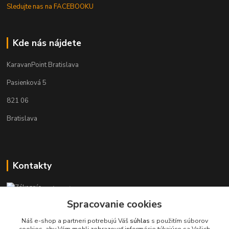
Sledujte nas na FACEBOOKU
Kde nás nájdete
KaravanPoint Bratislava
Pasienková 5
821 06
Bratislava
Kontakty
Zákaznícka podpora KaravanPoint
+421902309993
Spracovanie cookies
(Po-Pia, 9-18 hod.)
Náš e-shop a partneri potrebujú Váš
súhlas
s použitím súborov