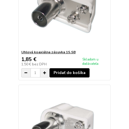
Uhlová koaxiálna zásuvka 1S.SB
1,85 €
Skladom u
dodávateľa
1,50 €
bez DPH
Pridať do košíka