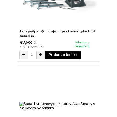
Sada podperných stojanov pre karavan plastová
sada 4 ks
62,98 €
Skladom u
dodávateľa
51,20 €
bez DPH
Pridať do košíka