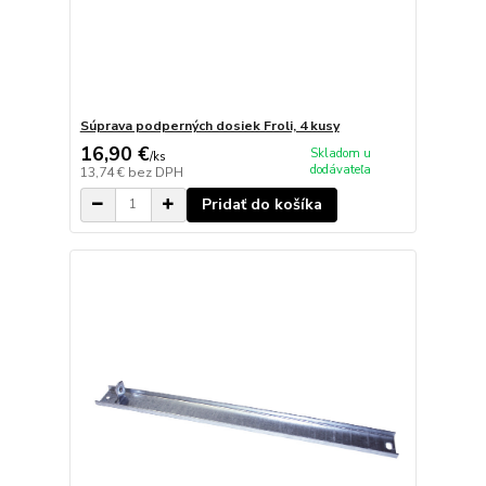
Súprava podperných dosiek Froli, 4 kusy
16,90 €
Skladom u
/
ks
dodávateľa
13,74 €
bez DPH
Pridať do košíka