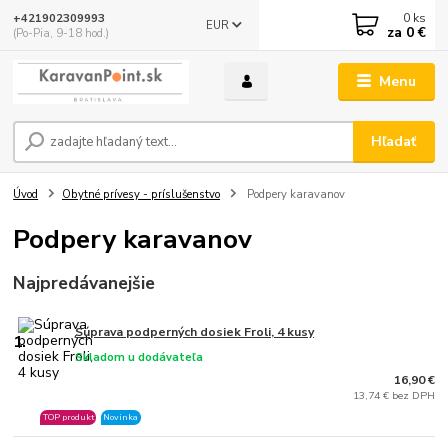
0
ks
+421902309993
EUR
za
0 €
(Po-Pia, 9-18 hod.)
Menu
Hľadať
Úvod
Obytné prívesy - príslušenstvo
Podpery karavanov
Podpery karavanov
Najpredávanejšie
Súprava podperných dosiek Froli, 4 kusy
1.
Skladom u dodávateľa
16,90 €
13,74 € bez DPH
TOP produkt
Novinka