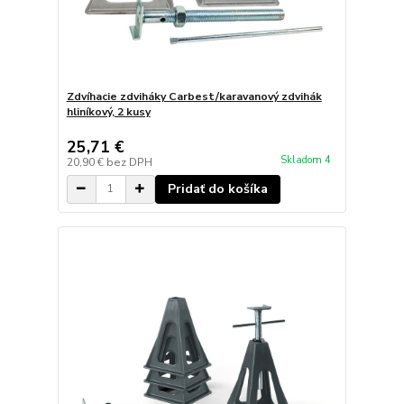
Zdvíhacie zdviháky Carbest/karavanový zdvihák
hliníkový, 2 kusy
25,71 €
Skladom 4
20,90 €
bez DPH
Pridať do košíka