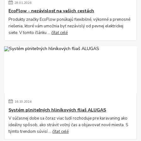
28
.
01
.
2026
EcoFlow - nezávislosť na vašich cestách
Produkty značky EcoFlow ponúkajú flexibilné, výkonné a prenosné
riešenia, ktoré vám umožnia byť nezávislý od pevnej elektrickej
siete. V tomto článku ...
čítať celé
16
.
10
.
2024
Systém plniteľných hliníkových fliaš ALUGAS
V súčasnej dobe sa čoraz viac ľudí rozhoduje pre karavaning ako
ideálny spôsob, ako stráviť voľný čas a objavovať nové miesta. S
týmto trendom súvisí ...
čítať celé