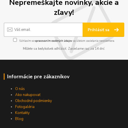
Nepremeškajte novinky, akcie a
zľavy!
Prihlásiť sa
Súhlasím so
spracovaním osobných údajov
za účelom zasielania newslettera.
Môžete sa kedykoľvek odhlásiť. Zasielame raz za 14 dní.
Informácie pre zákazníkov
O nás
Ako nakupovať
Obchodné podmienky
Fotogaléria
Kontakty
Blog