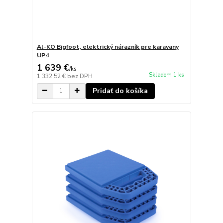
Al-KO Bigfoot, elektrický nárazník pre karavany
UP4
1 639 €
/
ks
Skladom 1 ks
1 332,52 €
bez DPH
Pridať do košíka