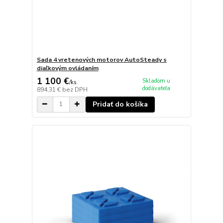
Sada 4 vretenových motorov AutoSteady s
diaľkovým ovládaním
1 100 €
Skladom u
/
ks
dodávateľa
894,31 €
bez DPH
Pridať do košíka