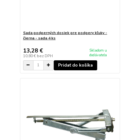
Sada podperných dosiek pre podpery kľuky -
čierna - sada 4 ks
13,28 €
Skladom u
dodávateľa
10,80 €
bez DPH
Pridať do košíka