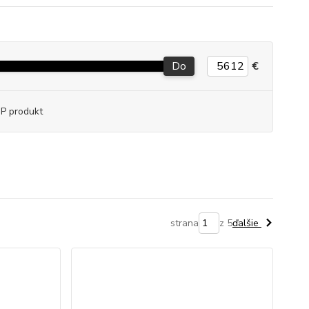
Do
€
P produkt
strana
z 5
ďalšie