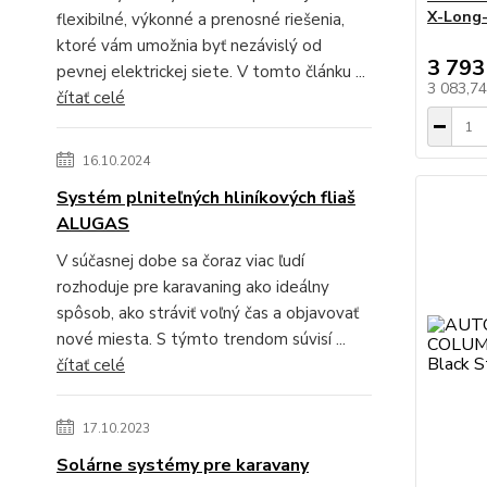
X-Long-
flexibilné, výkonné a prenosné riešenia,
ktoré vám umožnia byť nezávislý od
3 793
pevnej elektrickej siete. V tomto článku ...
3 083,7
čítať celé
16.10.2024
Systém plniteľných hliníkových fliaš
ALUGAS
V súčasnej dobe sa čoraz viac ľudí
rozhoduje pre karavaning ako ideálny
spôsob, ako stráviť voľný čas a objavovať
nové miesta. S týmto trendom súvisí ...
čítať celé
17.10.2023
Solárne systémy pre karavany