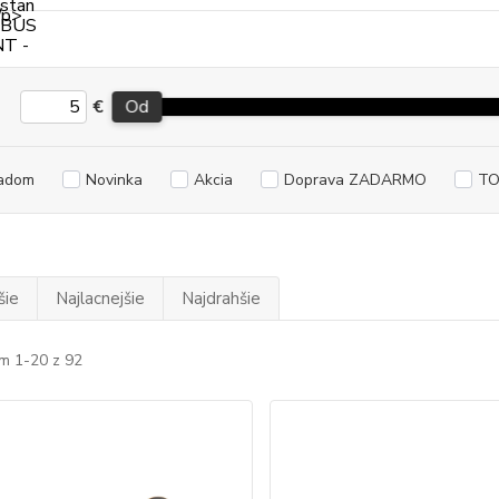
€
Od
adom
Novinka
Akcia
Doprava ZADARMO
TO
šie
Najlacnejšie
Najdrahšie
m 1-20 z 92