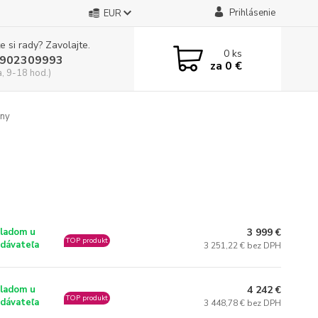
Prihlásenie
EUR
e si rady? Zavolajte.
0
ks
902309993
za
0 €
a, 9-18 hod.)
any
3 999 €
ladom u
TOP produkt
dávateľa
3 251,22 € bez DPH
4 242 €
ladom u
TOP produkt
dávateľa
3 448,78 € bez DPH