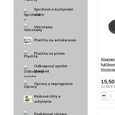
Sprchové a kuchynské
stany
Vetrolamy
Plachta na autokaravan
Plachta na príves
Stupien
háčikom
Odkvapový systém
Victoria
Multirail
15,50
Opravy a impregnácia
12,60 €
Kédrové lišty a
uchytenie
Podlahové zástery