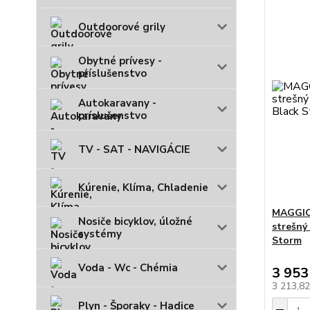
Outdoorové grily
Obytné prívesy -
príslušenstvo
Autokaravany -
príslušenstvo
TV - SAT - NAVIGÁCIE
Kúrenie, Klíma, Chladenie
MAGGIOL
Nosiče bicyklov, úložné
strešný
systémy
Storm
Voda - Wc - Chémia
3 953
3 213,8
Plyn - Šporaky - Hadice