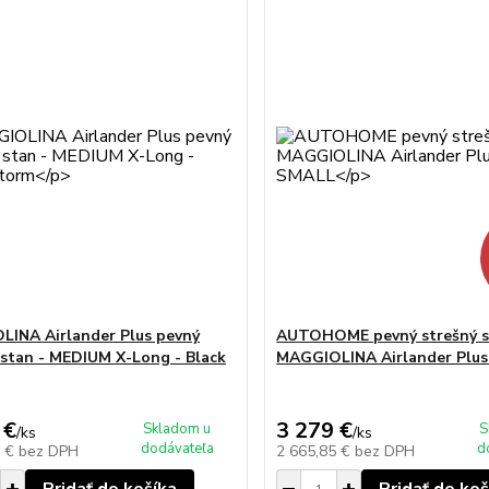
INA Airlander Plus pevný
AUTOHOME pevný strešný s
 stan - MEDIUM X-Long - Black
MAGGIOLINA Airlander Plus
 €
3 279 €
Skladom u
S
/
ks
/
ks
dodávateľa
d
2 €
bez DPH
2 665,85 €
bez DPH