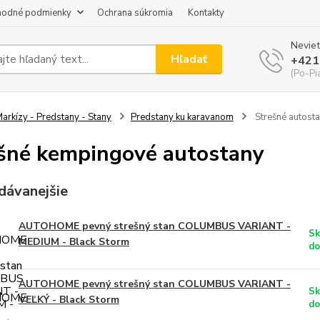
odné podmienky
Ochrana súkromia
Kontakty
Neviet
Hľadať
+421
(Po-Pi
arkízy - Predstany - Stany
Predstany ku karavanom
Strešné autost
šné kempingové autostany
dávanejšie
AUTOHOME pevný strešný stan COLUMBUS VARIANT -
Sk
MEDIUM - Black Storm
do
AUTOHOME pevný strešný stan COLUMBUS VARIANT -
Sk
VEĽKÝ - Black Storm
do