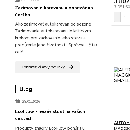
3 802
3 091,6
Zazimovanie karavanu a posezónna
údržba
Ako zazimovať autokaravan po sezóne
Zazimovanie autokaravanu je kritickým
krokom pre zachovanie jeho stavu a
predĺženie jeho životnosti. Správne...
čítať
celé
Zobraziť všetky novinky
Blog
28.01.2026
EcoFlow - nezávislosť na vašich
cestách
AUTOHO
Produkty značky EcoFlow ponúkajú
MAGGIOL