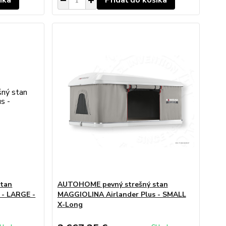
íka
Pridať do košíka
tan
AUTOHOME pevný strešný stan
 - LARGE -
MAGGIOLINA Airlander Plus - SMALL
X-Long