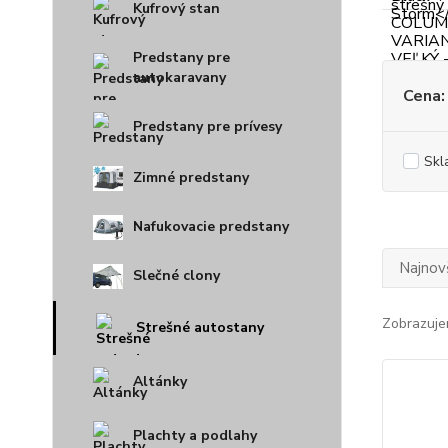
Kufrový stan
Predstany pre
autokaravany
Cena:
Predstany pre prívesy
Skl
Zimné predstany
Nafukovacie predstany
Najnov
Slečné clony
Zobrazuje
Strešné autostany
Altánky
Plachty a podlahy