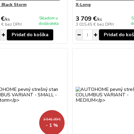
 Black Storm
X-Long
 €
3 709 €
Skladom u
S
/
ks
/
ks
dodávateľa
d
4 €
bez DPH
3 015,45 €
bez DPH
Pridať do košíka
Pridať do koš
3 541,99 €
- 1 %