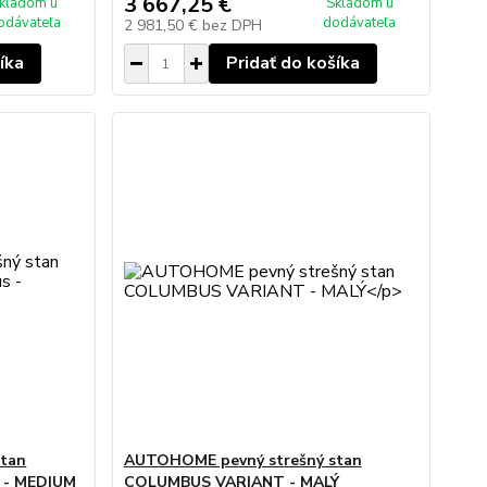
3 667,25 €
kladom u
Skladom u
odávateľa
dodávateľa
2 981,50 €
bez DPH
íka
Pridať do košíka
tan
AUTOHOME pevný strešný stan
s - MEDIUM
COLUMBUS VARIANT - MALÝ