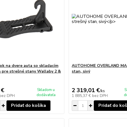
ok na dvere auta so skladacím
AUTOHOME OVERLAND MALÝ
 pre strešné stany Wallaby 2 &
stan, sivý
 €
2 319,01 €
Skladom u
S
/
ks
dodávateľa
d
bez DPH
1 885,37 €
bez DPH
Pridať do košíka
Pridať do koš