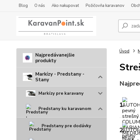
Blog
O nás
Ako nakupovať
Požičovňa karavanov
Obch
Úvod
M
Najpredávanejšie
produkty
Stre
Markízy - Predstany -
Stany
Najpre
Markízy pre karavany
1.
Predstany ku karavanom
Predstany pre dodávky
2.