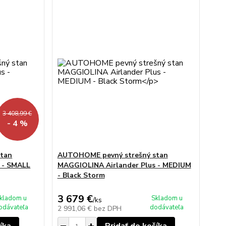
3 408,99 €
- 4 %
tan
AUTOHOME pevný strešný stan
 - SMALL
MAGGIOLINA Airlander Plus - MEDIUM
- Black Storm
3 679 €
kladom u
Skladom u
/
ks
odávateľa
dodávateľa
2 991,06 €
bez DPH