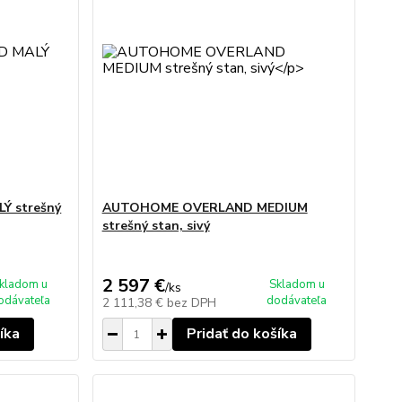
 strešný
AUTOHOME OVERLAND MEDIUM
strešný stan, sivý
2 597 €
kladom u
Skladom u
/
ks
odávateľa
dodávateľa
2 111,38 €
bez DPH
íka
Pridať do košíka