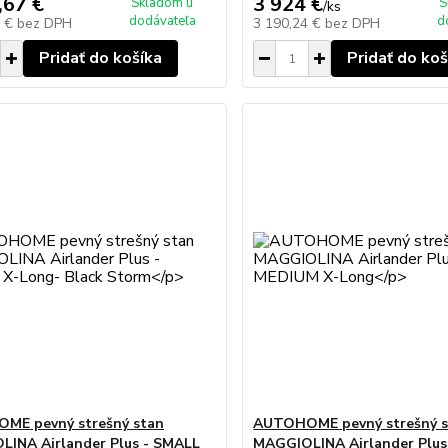
,67 €
3 924 €
Skladom u
S
/
ks
dodávateľa
d
0 €
bez DPH
3 190,24 €
bez DPH
Pridať do košíka
Pridať do koš
ME pevný strešný stan
AUTOHOME pevný strešný s
INA Airlander Plus - SMALL
MAGGIOLINA Airlander Plu