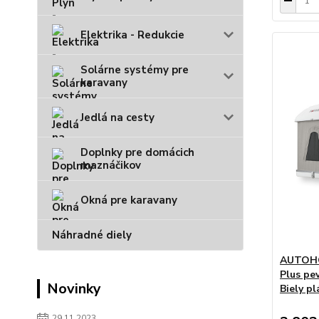
Elektrika - Redukcie
Solárne systémy pre
karavany
Jedlá na cesty
Doplnky pre domácich
maznáčikov
Okná pre karavany
Náhradné diely
AUTOHOM
Plus pev
Novinky
Biely pl
29.11.2023