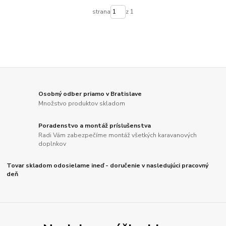
strana
z 1
Osobný odber priamo v Bratislave
Množstvo produktov skladom
Poradenstvo a montáž príslušenstva
Radi Vám zabezpečíme montáž všetkých karavanových
doplnkov
Tovar skladom odosielame ineď - doručenie v nasledujúci pracovný
deň