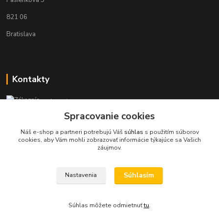
Pasienková 5
821 06
Bratislava
Kontakty
Zákaznícka podpora KaravanPoint
+421902309993
Spracovanie cookies
(Po-Pia, 9-18 hod.)
Náš e-shop a partneri potrebujú Váš
súhlas
s použitím súborov
cookies, aby Vám mohli zobrazovať informácie týkajúce sa Vašich
info@karavanpoint.sk
záujmov.
Súhlasím
Nastavenia
Súhlas môžete odmietnuť
tu
.
Vytvorené na
Eshop-rychlo.sk