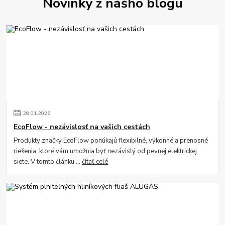
Novinky z nášho blogu
28
.
01
.
2026
EcoFlow - nezávislosť na vašich cestách
Produkty značky EcoFlow ponúkajú flexibilné, výkonné a prenosné
riešenia, ktoré vám umožnia byť nezávislý od pevnej elektrickej
siete. V tomto článku ...
čítať celé