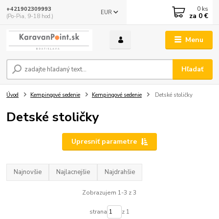
0
ks
+421902309993
EUR
za
0 €
(Po-Pia, 9-18 hod.)
Menu
Hľadať
Úvod
Kempingové sedenie
Kempingové sedenie
Detské stoličky
Detské stoličky
Upresniť parametre
Najnovšie
Najlacnejšie
Najdrahšie
Zobrazujem 1-3 z 3
strana
z 1