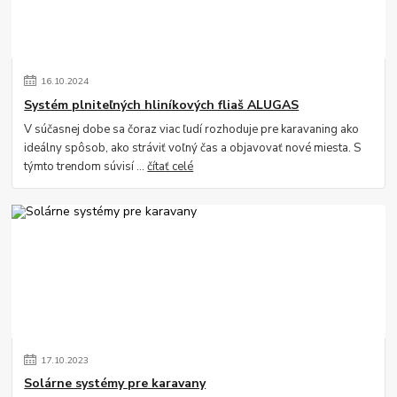
16
.
10
.
2024
Systém plniteľných hliníkových fliaš ALUGAS
V súčasnej dobe sa čoraz viac ľudí rozhoduje pre karavaning ako
ideálny spôsob, ako stráviť voľný čas a objavovať nové miesta. S
týmto trendom súvisí ...
čítať celé
17
.
10
.
2023
Solárne systémy pre karavany