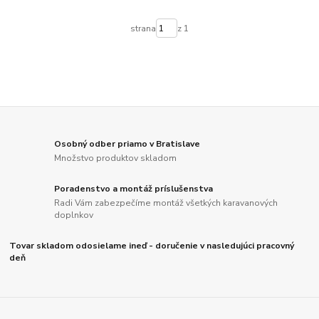
strana
z 1
Osobný odber priamo v Bratislave
Množstvo produktov skladom
Poradenstvo a montáž príslušenstva
Radi Vám zabezpečíme montáž všetkých karavanových
doplnkov
Tovar skladom odosielame ineď - doručenie v nasledujúci pracovný
deň