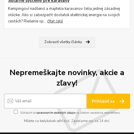
Solárne systémy pre karavany
Kempingoví nadšenci a majitelia karavanov čelia jednej zásadnej
otázke: Ako si zabezpečiť dostatok elektrickej energie na svojich
cestách? Riešenie sp...
čítať celé
Zobraziť všetky články
Nepremeškajte novinky, akcie a
zľavy!
Prihlásiť sa
Súhlasím so
spracovaním osobných údajov
za účelom zasielania newslettera.
Môžete sa kedykoľvek odhlásiť. Zasielame raz za 14 dní.