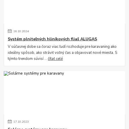
16
.
10
.
2024
Systém plniteľných hliníkových fliaš ALUGAS
V súčasnej dobe sa čoraz viac ľudí rozhoduje pre karavaning ako
ideálny spôsob, ako stráviť voľný čas a objavovať nové miesta. S
týmto trendom súvisí ...
čítať celé
17
.
10
.
2023