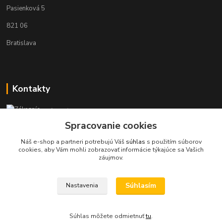
Pasienková 5
821 06
Bratislava
Kontakty
Zákaznícka podpora KaravanPoint
+421902309993
Spracovanie cookies
(Po-Pia, 9-18 hod.)
Náš e-shop a partneri potrebujú Váš
súhlas
s použitím súborov
cookies, aby Vám mohli zobrazovať informácie týkajúce sa Vašich
info@karavanpoint.sk
záujmov.
Súhlasím
Nastavenia
Súhlas môžete odmietnuť
tu
.