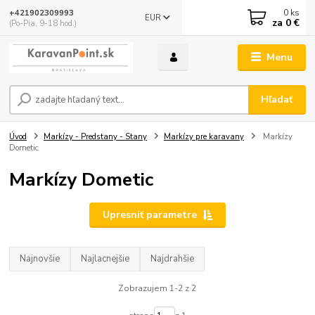
0
ks
+421902309993
EUR
za
0 €
(Po-Pia, 9-18 hod.)
Menu
Hľadať
Úvod
Markízy - Predstany - Stany
Markízy pre karavany
Markízy
Dometic
Markízy Dometic
Upresniť parametre
Najnovšie
Najlacnejšie
Najdrahšie
Zobrazujem 1-2 z 2